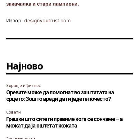
закачалка и стари лампиони
.
Извор:
designyoutrust.com
Најново
Здравје и фитнес
Оревите може да помогнат во заштитата на
срцето: Зошто вреди да ги јадете почесто?
Совети
Грешки што сите ги правиме кога се сончаме – а
можат да ја оштетат кожата
Занимливости