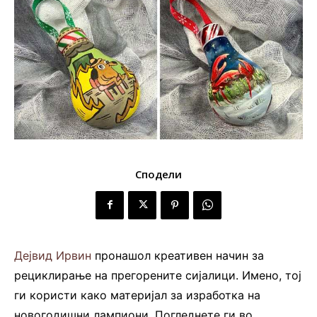
Сподели
Дејвид Ирвин
пронашол креативен начин за
рециклирање на прегорените сијалици. Имено, тој
ги користи како материјал за изработка на
новогодишни лампиони. Погледнете ги во