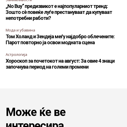
„No Buy“ предизвикот е најпопуларниот тренд:
Зошто сè повеќе луѓе престануваат да купуваат
непотребни работи?
Мода и убавина
Том Холанд и Зендеја меѓу најдобро облечените:
Парот повторно ја освои модната сцена
Астрологија
Хороскоп за почетокот на август: За овие 4 знаци
започнува период на големи промени
Може ќе ве
интересира