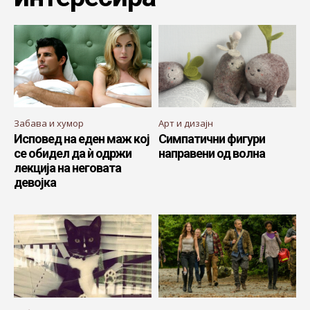
Забава и хумор
Арт и дизајн
Исповед на еден маж кој
Симпатични фигури
се обидел да ѝ одржи
направени од волна
лекција на неговата
девојка