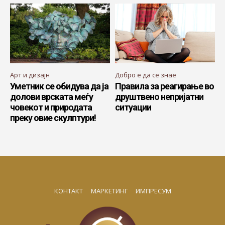
Арт и дизајн
Добро е да се знае
Уметник се обидува да ја
Правила за реагирање во
долови врската меѓу
друштвено непријатни
човекот и природата
ситуации
преку овие скулптури!
КОНТАКТ
МАРКЕТИНГ
ИМПРЕСУМ