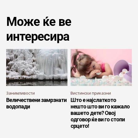
Може ќе ве
интересира
Занимливости
Вистински приказни
Величествени замрзнати
Што е најслаткото
водопади
нешто што ви го кажало
вашето дете? Овој
одговор ќе ви го стопи
срцето!