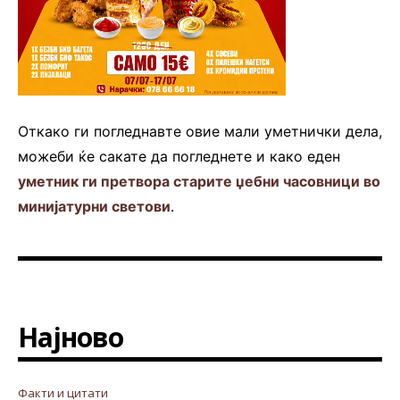
Откако ги погледнавте овие мали уметнички дела,
можеби ќе сакате да погледнете и како еден
уметник ги претвора старите џебни часовници во
минијатурни светови
.
Најново
Факти и цитати