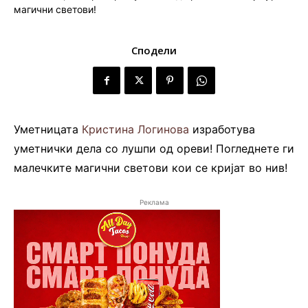
Сподели
Уметницата
Кристина Логинова
изработува
уметнички дела со лушпи од ореви! Погледнете ги
малечките магични светови кои се кријат во нив!
Реклама