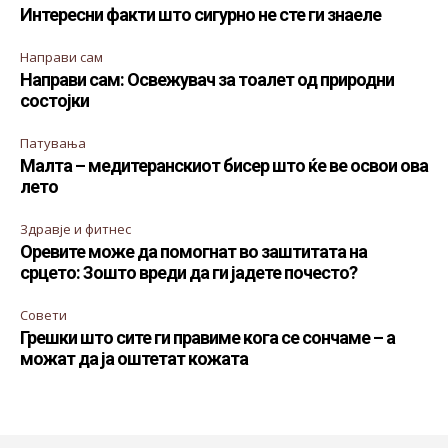
Интересни факти што сигурно не сте ги знаеле
Направи сам
Направи сам: Освежувач за тоалет од природни
состојки
Патувања
Малта – медитеранскиот бисер што ќе ве освои ова
лето
Здравје и фитнес
Оревите може да помогнат во заштитата на
срцето: Зошто вреди да ги јадете почесто?
Совети
Грешки што сите ги правиме кога се сончаме – а
можат да ја оштетат кожата