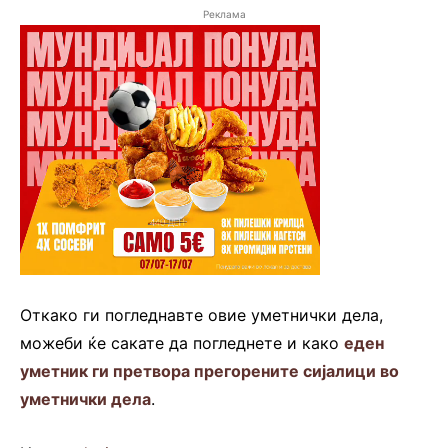
Реклама
Откако ги погледнавте овие уметнички дела,
можеби ќе сакате да погледнете и како
еден
уметник ги претвора прегорените сијалици во
уметнички дела
.