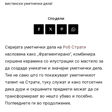
Сподели
Серијата уметнички дела на
Роб Страти
насловена како „Фрагментирано“, комбинира
скршена керамика со илустрации со мастило за
да создаде уникатни и значајни уметнички дела.
Тие не само што го покажуваат уметничкиот
талент на Страти, туку служат и како потсетник
дека дури и скршените предмети можат да се
трансформираат во нешто убаво и посебно.
Поглееднете ги во продолжение.