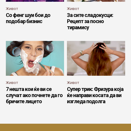
Живот
Живот
Со фенг шуи бои до
За сите сладокусци:
подобар бизнис
Рецепт за посно
тирамису
Живот
Живот
7 нешта кои ќе ви се
Супер трик: Фризура која
случат ако почнете да го
ќе направи косата да ви
бричите лицето
изгледа подолга