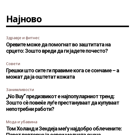
Најново
Здравје и фитнес
Оревите може да помогнат во заштитата на
срцето: Зошто вреди да ги јадете почесто?
Совети
Грешки што сите ги правиме кога се сончаме – а
можат да ја оштетат кожата
Занимливости
„No Buy“ предизвикот е најпопуларниот тренд:
Зошто сè повеќе луѓе престануваат да купуваат
непотребни работи?
Мода и убавина
Том Холанд и Зендеја меѓу најдобро облечените:
Парот повторно ја освои модната сцена