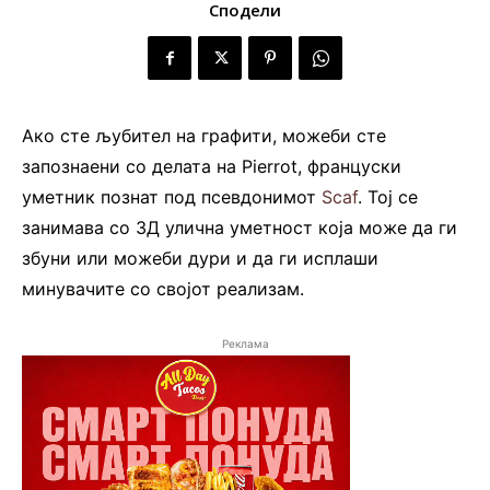
Сподели
Ако сте љубител на графити, можеби сте
запознаени со делата на Pierrot, француски
уметник познат под псевдонимот
Scaf
. Тој се
занимава со 3Д улична уметност која може да ги
збуни или можеби дури и да ги исплаши
минувачите со својот реализам.
Реклама