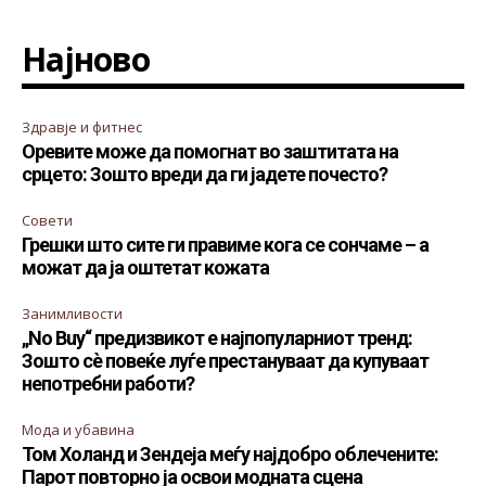
Најново
Здравје и фитнес
Оревите може да помогнат во заштитата на
срцето: Зошто вреди да ги јадете почесто?
Совети
Грешки што сите ги правиме кога се сончаме – а
можат да ја оштетат кожата
Занимливости
„No Buy“ предизвикот е најпопуларниот тренд:
Зошто сè повеќе луѓе престануваат да купуваат
непотребни работи?
Мода и убавина
Том Холанд и Зендеја меѓу најдобро облечените:
Парот повторно ја освои модната сцена