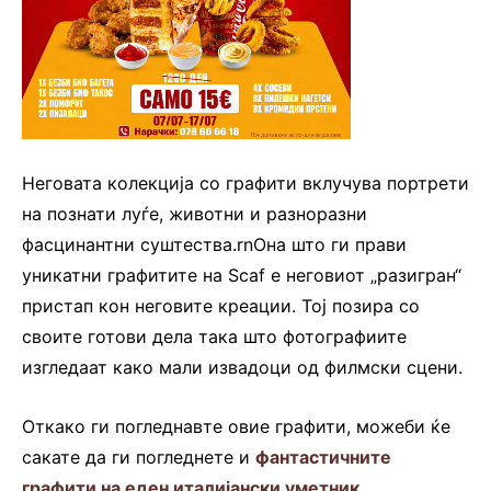
Неговата колекција со графити вклучува портрети
на познати луѓе, животни и разноразни
фасцинантни суштества.rnОна што ги прави
уникатни графитите на Scaf е неговиот „разигран“
пристап кон неговите креации. Тој позира со
своите готови дела така што фотографиите
изгледаат како мали извадоци од филмски сцени.
Откако ги погледнавте овие графити, можеби ќе
сакате да ги погледнете и
фантастичните
графити на еден италијански уметник
.