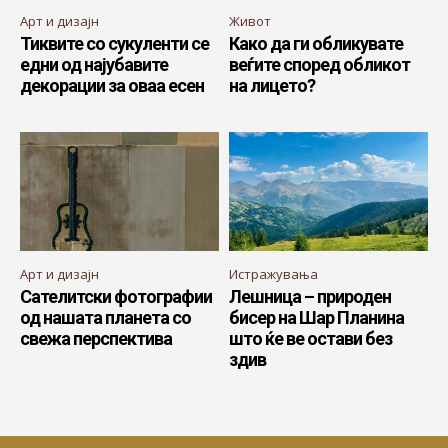
Арт и дизајн
Живот
Тиквите со сукуленти се
Како да ги обликувате
едни од најубавите
веѓите според обликот
декорации за оваа есен
на лицето?
Арт и дизајн
Истражувања
Сателитски фотографии
Лешница – природен
од нашата планета со
бисер на Шар Планина
свежа перспектива
што ќе ве остави без
здив