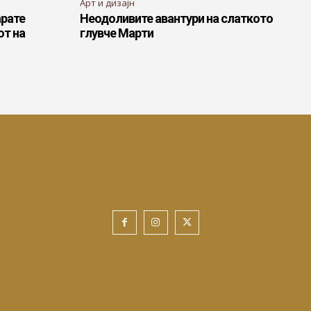
Арт и дизајн
арате
Неодоливите авантури на слаткото
от на
глувче Марти