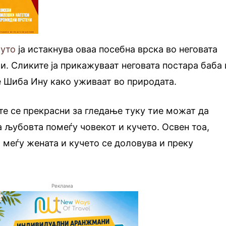
суто
ја истакнува оваа посебна врска во неговата
и. Сликите ја прикажуваат неговата постара баба 
е Шиба Ину како уживаат во природата.
е се прекрасни за гледање туку тие можат да
а љубовта помеѓу човекот и кучето. Освен тоа,
 меѓу жената и кучето се доловува и преку
Реклама