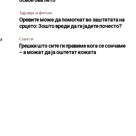
Здравје и фитнес
Оревите може да помогнат во заштитата на
срцето: Зошто вреди да ги јадете почесто?
и
Совети
Грешки што сите ги правиме кога се сончаме
– а можат да ја оштетат кожата