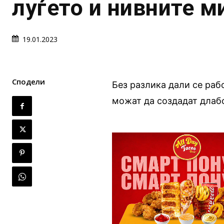
луѓето и нивните м
19.01.2023
Сподели
Без разлика дали се раб
можат да создадат длаб