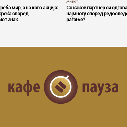
Живот
реба мир, а на кого акција:
Со каков партнер си одгов
 среќа според
најмногу според редослед
иот знак
раѓање?