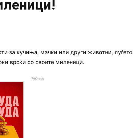
иленици!
оти за кучиња, мачки или други животни, луѓето
оки врски со своите миленици.
Реклама