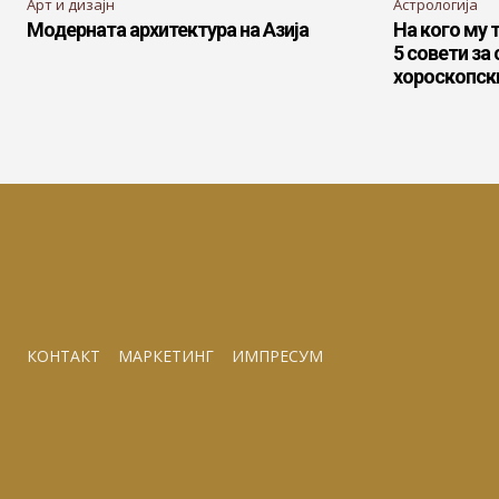
Арт и дизајн
Астрологија
Модерната архитектура на Азија
На кого му т
5 совети за
хороскопск
КОНТАКТ
МАРКЕТИНГ
ИМПРЕСУМ