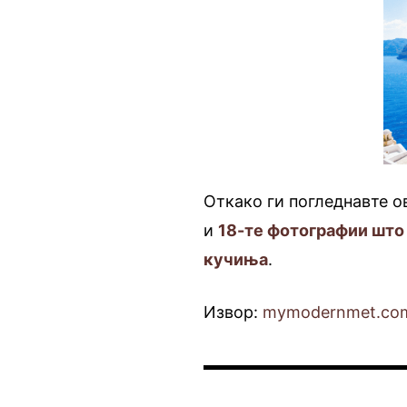
Откако ги погледнавте о
и
18-те фотографии што
кучиња
.
Извор:
mymodernmet.co