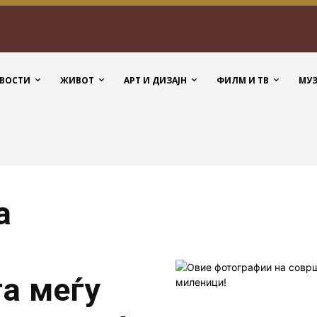
ВОСТИ
ЖИВОТ
АРТ И ДИЗАЈН
ФИЛМ И ТВ
МУ
а
а меѓу