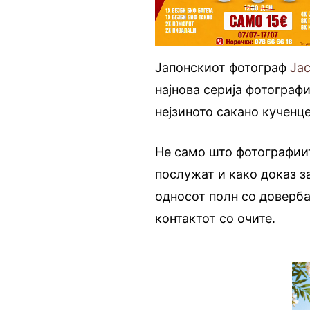
Јапонскиот фотограф
Ја
најнова серија фотографи
нејзиното сакано кученц
Не само што фотографиит
послужат и како доказ з
односот полн со доверба
контактот со очите.