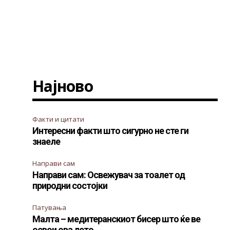
Најново
Факти и цитати
Интересни факти што сигурно не сте ги
знаеле
Направи сам
Направи сам: Освежувач за тоалет од
природни состојки
Патувања
Малта – медитеранскиот бисер што ќе ве
освои ова лето