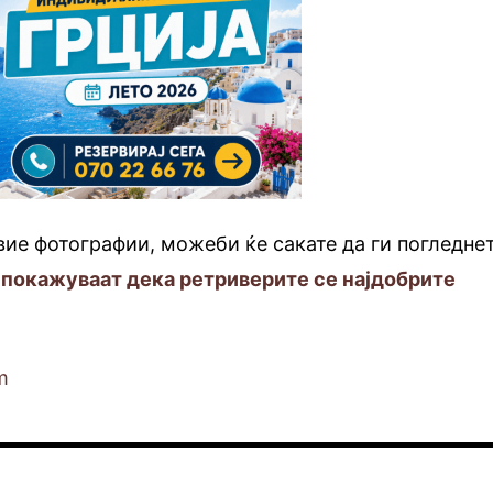
вие фотографии, можеби ќе сакате да ги погледне
 покажуваат дека ретриверите се најдобрите
m