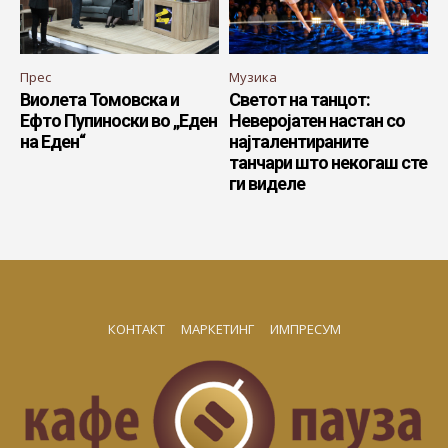
Прес
Музика
Виолета Томовска и
Светот на танцот:
Ефто Пупиноски во „Еден
Неверојатен настан со
на Еден“
најталентираните
танчари што некогаш сте
ги виделе
КОНТАКТ
МАРКЕТИНГ
ИМПРЕСУМ