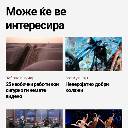
Може ќе ве
интересира
Забава и хумор
Арт и дизајн
25 необични работи кои
Неверојатно добри
сигурно ги немате
колажи
видено