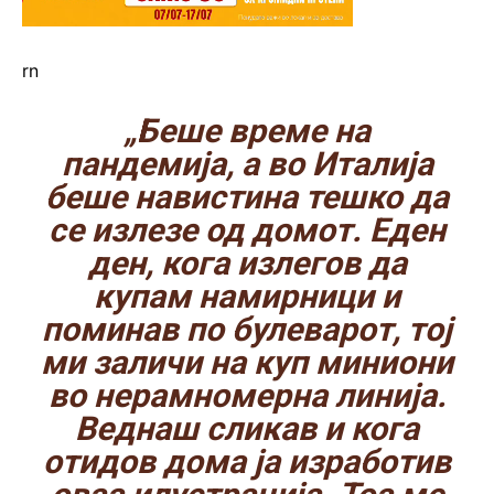
rn
„Беше време на
пандемија, а во Италија
беше навистина тешко да
се излезе од домот. Еден
ден, кога излегов да
купам намирници и
поминав по булеварот, тој
ми заличи на куп миниони
во нерамномерна линија.
Веднаш сликав и кога
отидов дома ја изработив