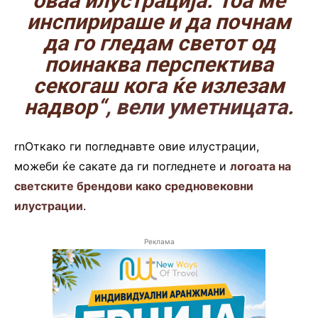
оваа илустрација. Тоа ме
инспирираше и да почнам
да го гледам светот од
поинаква перспектива
секогаш кога ќе излезам
надвор“
, вели уметницата.
rnОткако ги погледнавте овие илустрации,
можеби ќе сакате да ги погледнете и
логоата на
светските брендови како средновековни
илустрации
.
Реклама