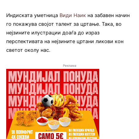
Индиската уметница
Види Наик
на забавен начин
го покажува својот талент за цртање. Така, во
нејзините илустрации доаѓа до израз
перспективата на нејзините цртани ликови кон
светот околу нас.
Реклама