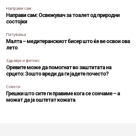
Направи сам
Направи сам: Освежувач за тоалет од природни
состојки
Патувања
Малта – медитеранскиот бисер што ќе ве освои ова
лето
Здравје и фитнес
Оревите може да помогнат во заштитата на
срцето: Зошто вреди да ги јадете почесто?
Совети
Грешки што сите ги правиме кога се сончаме – а
можат да ја оштетат кожата