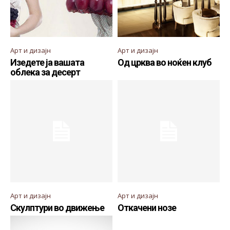
Арт и дизајн
Арт и дизајн
Изедете ја вашата
Од црква во ноќен клуб
облека за десерт
Арт и дизајн
Арт и дизајн
Скулптури во движење
Откачени нозе