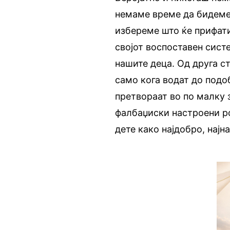
немаме време да бидеме в
избереме што ќе прифати
својот воспоставен сист
нашите деца. Од друга с
само кога водат до подо
претвораат во по малку з
фалбаџиски настроени ро
дете како најдобро, најн