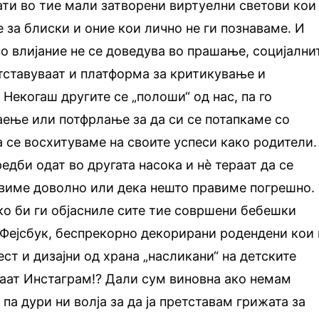
ти во тие мали затворени виртуелни светови кои
 за блиски и оние кои лично не ги познаваме. И
о влијание не се доведува во прашање, социјални
ставуваат и платформа за критикување и
 Некогаш другите се „полоши“ од нас, па го
ење или потфрлање за да си се потапкаме со
а се восхитуваме на своите успеси како родители.
едби одат во другата насока и нѐ тераат да се
авиме доволно или дека нешто правиме погрешно.
ако би ги објасниле сите тие совршени бебешки
Фејсбук, беспрекорно декорирани родендени кои 
ст и дизајни од храна „насликани“ на детските
ваат Инстаграм!? Дали сум виновна ако немам
 па дури ни волја за да ја претставам грижата за