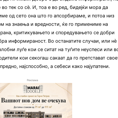
о тек со сѐ. И, тоа е во ред, бидејќи мора да
ме од сето она што го апсорбираме, и потоа низ
ем на знаења и вредности, ќе го примениме на
трана, критикувањето и споредувањето се добри
бра информираност. Во останатите случаи, или нѐ
лобни луѓе кои се ситат на туѓите неуспеси или в
дители кои секогаш сакаат да го претстават свое
апредно, најспособно, а себеси како најупатени.
Реклама