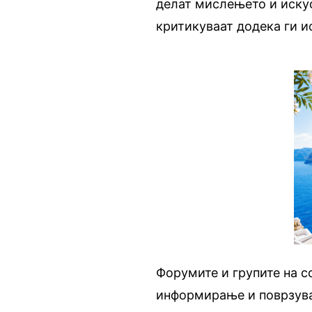
делат мислењето и искус
критикуваат додека ги и
Форумите и групите на с
информирање и поврзува