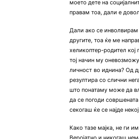
моето дете на социјални
правам тоа, дали е дово
Дали ако се инволвирам 
другите, тоа ќе ме напра
хеликоптер-родител кој 
тој начин му оневозможу
личност во иднина? Од д
резултира со слични нег
што понатаму може да вл
да се погоди совршената 
секогаш ќе се најде неко
Како тазе мајка, не ги и
Веројатно и никогаш нем