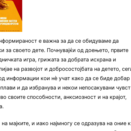
нформираност е важна за да се обидуваме да
и за своето дете. Почнувајќи од доењето, првите
дничката игра, грижата за добрата исхрана и
лијае на развојот и добросостојбата на детето, сег
 од информации кои нѐ учат како да се биде добар
реплави и да избранува и некои непосакувани чувс
во своите способности, анксиозност и на крајот,
а.
на мајките, и иако најмногу се одразува на оние 