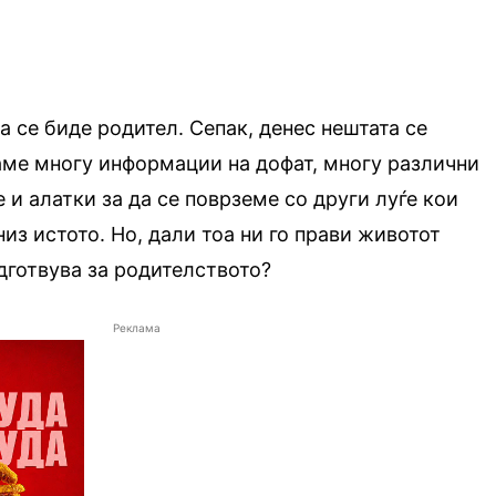
а се биде родител. Сепак, денес нештата се
аме многу информации на дофат, многу различни
 и алатки за да се поврземе со други луѓе кои
из истото. Но, дали тоа ни го прави животот
дготвува за родителството?
Реклама