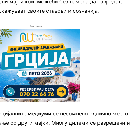
ни мајки кои, можеби без намера да навредат,
скажуваат своите ставови и сознанија.
Реклама
оцијалните медиуми се несомнено одлично место 
ње со други мајки. Многу дилеми се разрешени 