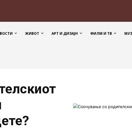
ВОСТИ
ЖИВОТ
АРТ И ДИЗАЈН
ФИЛМ И ТВ
МУ
телскиот
м
дете?