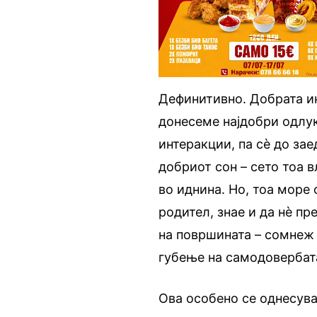
Дефинитивно. Добрата и
донесеме најдобри одлук
интеракции, па сѐ до зае
добриот сон – сето тоа в
во иднина. Но, тоа море
родител, знае и да нѐ п
на површината – сомнеж 
губење на самодовербат
Ова особено се однесува 