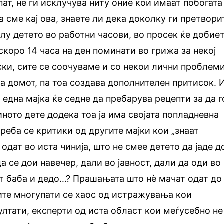
пат, не ги исклучува ниту оние кои имаат побогата
а сме кај ова, знаете ли дека доколку ги претвори
олу детето во работни часови, во просек ќе добие
скоро 14 часа на ден поминати во грижа за некој
ски, сите се соочуваме и со некои лични проблеми
на домот, па тоа создава дополнителен притисок. 
 една мајка ќе седне да пребарува рецепти за да г
иното дете додека тоа ја има својата попладневна
реба се критики од другите мајки кои „знаат
 одат во иста чинија, што не смее детето да јаде д
а се дои навечер, дали во јавност, дали да оди во
ат баба и дедо…? Прашањата што нѐ мачат одат до
ите многупати се хаос од истражувања кои
лтати, експерти од иста област кои меѓусебно не