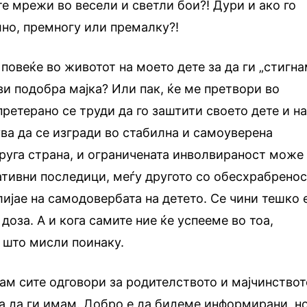
те мрежи во весели и светли бои?! Дури и ако го
лно, премногу или премалку?!
повеќе во животот на моето дете за да ги „стигна
ви подобра мајка? Или пак, ќе ме претвори во
претерано се труди да го заштити своето дете и н
ва да се изгради во стабилна и самоуверена
руга страна, и ограничената инволвираност може
ативни последици, меѓу другото со обесхрабренос
ијае на самодовербата на детето. Се чини тешко 
доза. А и кога самите ние ќе успееме во тоа,
ј што мисли поинаку.
мам сите одговори за родителството и мајчинствот
а да ги имам. Добро е да бидеме информирани, н