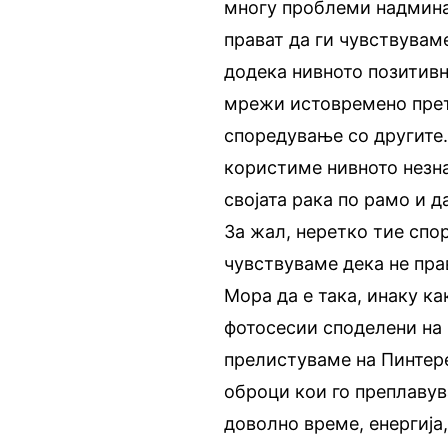
многу проблеми надмина
прават да ги чувствуваме
додека нивното позитивн
мрежи истовремено прет
споредување со другите.
користиме нивното незна
својата рака по рамо и д
За жал, неретко тие спор
чувствуваме дека не пр
Мора да е така, инаку к
фотосесии споделени на 
прелистуваме на Пинтере
оброци кои го преплаву
доволно време, енергија,