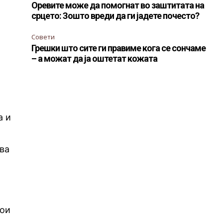
Оревите може да помогнат во заштитата на
срцето: Зошто вреди да ги јадете почесто?
Совети
Грешки што сите ги правиме кога се сончаме
– а можат да ја оштетат кожата
а и
тва
кои