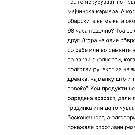
тоа го искусуваат по прв
мајчинска кариера. А ког
обврските на мајката ок
98 часа неделно? Тоа се 
друг. Згора на овие обвр
со себе или во рамките 
во вакви околности, кога
подготви ручекот за нејз
дремка, најмалку што ѝ т
повеќе“. Кои продукти не
одредена возраст, дали д
градинка или да го чува
бесконечност, а одговор
покажале спротивни резу