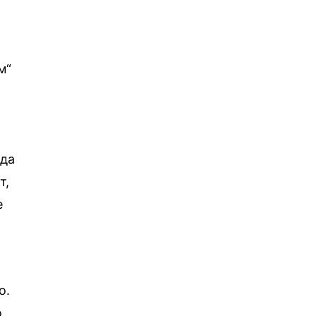
м“
а
 да
т,
е
о.
о