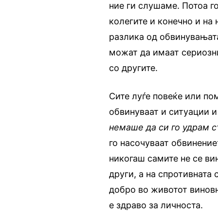
ние ги слушаме. Потоа г
колегите и конечно и на 
разлика од обвинувањата
можат да имаат сериозн
со другите.
Сите луѓе повеќе или по
обвинуваат и ситуации 
немаше да си го удрам с
го насочуваат обвинениет
никогаш самите не се ви
други, а на спротивната 
добро во животот виновни
е здраво за личноста.