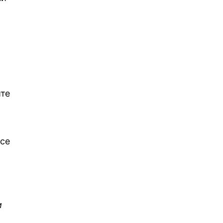
ите
 се
и