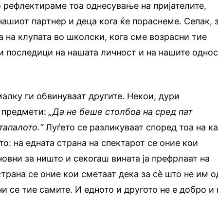
о рефлектираме тоа однесување на пријателите,
нашиот партнер и деца кога ќе пораснеме. Сепак, 
 на клупата во школски, кога сме возрасни тие
и последици на нашата личност и на нашите одно
малку ги обвинуваат другите. Некои, дури
и предмети:
„Да не беше столбов на сред пат
тапалото.“
Луѓето се разликуваат според тоа на к
о: на едната страна на спектарот се оние кои
новни за ништо и секогаш вината ја префрлаат на
страна се оние кои сметаат дека за сѐ што не им о
 се тие самите. И едното и другото не е добро и 