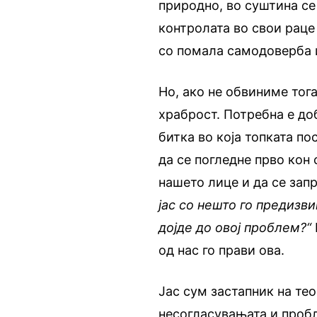
природно, во суштина се
контролата во свои раце 
со помала самодоверба 
Но, ако не обвиниме тог
храброст. Потребна е до
битка во која топката по
да се погледне прво кон
нашето лице и да се за
јас со нешто го предизв
дојде до овој проблем?“
од нас го прави ова.
Јас сум застапник на те
несогласувањата и пробл