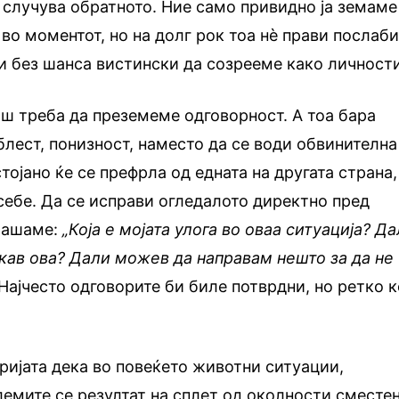
 случува обратното. Ние само привидно ја земаме
во моментот, но на долг рок тоа нѐ прави послаби
и без шанса вистински да созрееме како личности
аш треба да преземеме одговорност. А тоа бара
блест, понизност, наместо да се води обвинителна
стојано ќе се префрла од едната на другата страна,
 себе. Да се исправи огледалото директно пред
прашаме:
„Која е мојата улога во оваа ситуација? Д
икав ова? Дали можев да направам нешто за да не
Најчесто одговорите би биле потврдни, но ретко к
оријата дека во повеќето животни ситуации,
емите се резултат на сплет од околности сместе