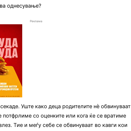
ова однесување?
Реклама
секаде. Уште како деца родителите нѐ обвинуваат
ќе потфрлиме со оценките или кога ќе се вратиме
лез. Тие и меѓу себе се обвинуваат во кавги кои