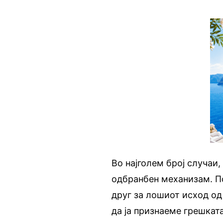
Во најголем број случаи
одбранбен механизам. По
друг за лошиот исход од
да ја признаеме грешката