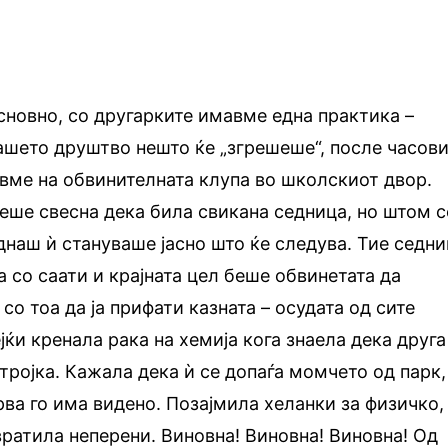
основно, со другарките имавме една практика –
нашето друштво нешто ќе „згрешеше“, после часов
вме на обвинителната клупа во школскиот двор.
еше свесна дека била свикана седница, но штом с
еднаш ѝ стануваше јасно што ќе следува. Тие седн
ја со саати и крајната цел беше обвинетата да
со тоа да ја прифати казната – осудата од сите
ќи кренала рака на хемија кога знаела дека друга
тројка. Кажала дека ѝ се допаѓа момчето од парк,
рва го има видено. Позајмила хеланки за физичко,
вратила неперени. Виновна! Виновна! Виновна! Од