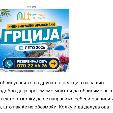
Реклама
, обвинувањето на другите е реакција на нашиот
добро да ја преземеме моќта и да обвиниме неко
 нешто, отколку да се направиме себеси ранливи 
, што пак ќе нѐ обезмоќи. Колку и да делува ова