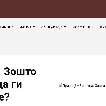
ВОСТИ
ЖИВОТ
АРТ И ДИЗАЈН
ФИЛМ И ТВ
МУ
. Зошто
а ги
е?