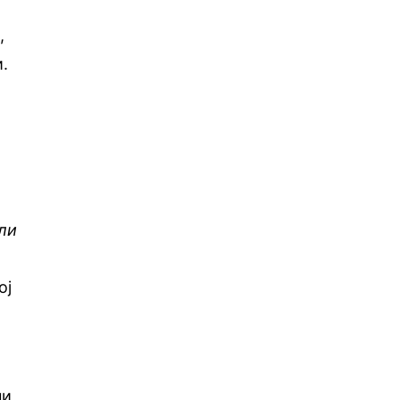
,
.
али
ој
ни