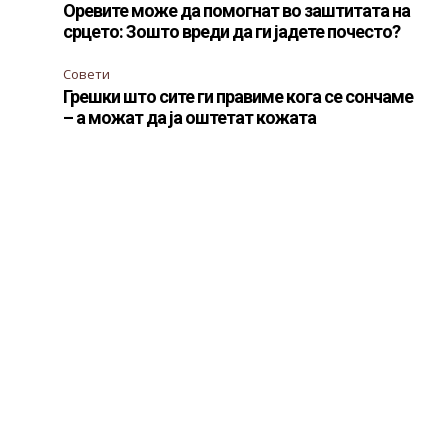
Оревите може да помогнат во заштитата на
срцето: Зошто вреди да ги јадете почесто?
Совети
Грешки што сите ги правиме кога се сончаме
– а можат да ја оштетат кожата