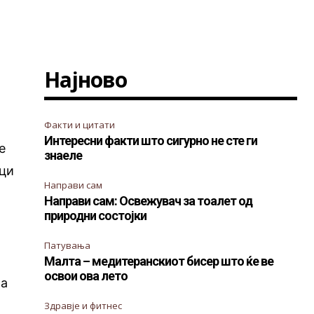
Најново
и
Факти и цитати
Интересни факти што сигурно не сте ги
е
знаеле
ици
Направи сам
Направи сам: Освежувач за тоалет од
природни состојки
Патувања
Малта – медитеранскиот бисер што ќе ве
освои ова лето
 а
Здравје и фитнес