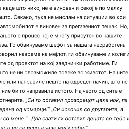
а каде што никој не е виновен и секој е по малку
што. Секако, тука не мислам на ситуации во кои
автомобилот е виновен за прегазениот пешак. Но,
ањето е процес кој е многу присутен во нашите
аза. Го обвинуваме шефот за нашата несработена
говорил навреме на мејлот, ги обвинуваме и колег
те од проектот на кој заеднички работиме. Ги
што не ни овозможиле повеќе во животот. Нашите
ле или направиле нешто на одреден начин, што не
ј ние би го направиле истото. Најчесто од сите е
тнерите. „
Си го оставил прозорецот цела ноќ, па
едена од комарци!“ „Си искочил со другарите, а
со мене.“ „Два саати ги оставив децата со тебе 
 што не се испотепале меѓу себе!“