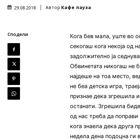
Автор
Кафе пауза
29.08.2018
Сподели
Кога бев мала, уште во 
секогаш кога некоја од 
задолжително ја седнува
Обвинетата никогаш не б
најдеше на тоа место, в
не беа детска игра, трае
признае дека згрешила и 
останати. Згрешила бидеј
од нас треба да поправи 
кога знаела дека друга п
недела дена подоцна ги 