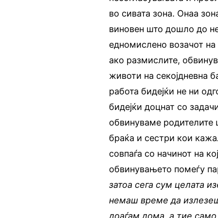
во сивата зона. Онаа зон
виновен што дошло до не
едномислено возачот на 
ако размислите, обвинув
животи на секојдневна б
работа бидејќи не ни од
бидејќи доцнат со задачи
обвинуваме родителите 
браќа и сестри кои кажа
совпаѓа со начинот на ко
обвинувањето помеѓу пар
затоа сега сум целата из
немаш време да излезеш 
доаѓам дома, а тие само