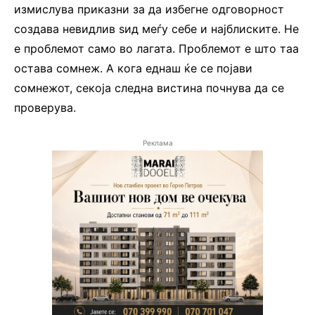
измислува приказни за да избегне одговорност
создава невидлив ѕид меѓу себе и најблиските. Не
е проблемот само во лагата. Проблемот е што таа
остава сомнеж. А кога еднаш ќе се појави
сомнежот, секоја следна вистина почнува да се
проверува.
Реклама