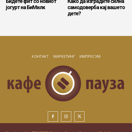
Бидете фит со новиот
Како да изградите силна
јогурт на БиМилк
самодоверба кај вашето
дете?
КОНТАКТ
МАРКЕТИНГ
ИМПРЕСУМ