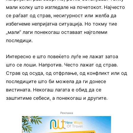
мали колку што изгледале на почетокот. Најчесто
се раѓаат од страв, несигурност или желба да
избегнеме непријатна ситуација. Но токму тие
„мали“ лаги понекогаш оставаат најголеми
последици.
Интересно е што повеќето луѓе не лажат затоа
што се лоши. Напротив. Често лажат од страв.
Страв од осуда, од отфрлање, од конфликт или од
последиците што би можела да ги донесе
вистината. Некогаш лагата е обид да се
заштитиме себеси, а понекогаш и другите.
Реклама