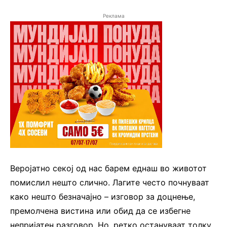
Реклама
Веројатно секој од нас барем еднаш во животот
помислил нешто слично. Лагите често почнуваат
како нешто безначајно – изговор за доцнење,
премолчена вистина или обид да се избегне
непријатен разговор. Но, ретко остануваат толку