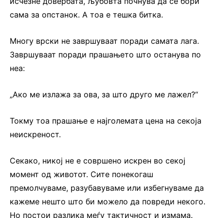
исчезне довербата, љубовта почнува да се бори
сама за опстанок. А тоа е тешка битка.
Многу врски не завршуваат поради самата лага.
Завршуваат поради прашањето што останува по
неа:
„Ако ме излажа за ова, за што друго ме лажел?“
Токму тоа прашање е најголемата цена на секоја
неискреност.
Секако, никој не е совршено искрен во секој
момент од животот. Сите понекогаш
премолчуваме, разубавуваме или избегнуваме да
кажеме нешто што би можело да повреди некого.
Но постои разлика меѓу тактичност и измама.