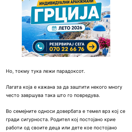
Но, токму тука лежи парадоксот.
Лагата која е кажана за да заштити некого многу
често завршува така што го повредува.
Во семејните односи довербата е темел врз кој се
гради сигурноста. Родител кој постојано крие
работи од своите деца или дете кое постојано