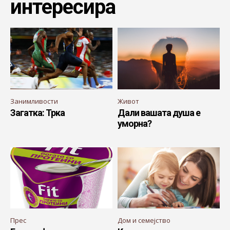
интересира
Занимливости
Живот
Загатка: Трка
Дали вашата душа е
уморна?
Прес
Дом и семејство