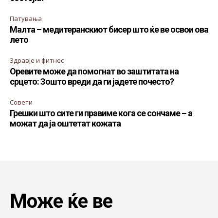
Патувања
Малта – медитеранскиот бисер што ќе ве освои ова
лето
Здравје и фитнес
Оревите може да помогнат во заштитата на
срцето: Зошто вреди да ги јадете почесто?
Совети
Грешки што сите ги правиме кога се сончаме – а
можат да ја оштетат кожата
Може ќе ве