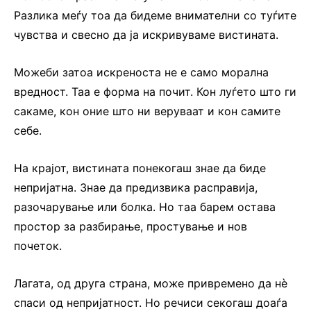
Разлика меѓу тоа да бидеме внимателни со туѓите
чувства и свесно да ја искривуваме вистината.
Можеби затоа искреноста не е само морална
вредност. Таа е форма на почит. Кон луѓето што ги
сакаме, кон оние што ни веруваат и кон самите
себе.
На крајот, вистината понекогаш знае да биде
непријатна. Знае да предизвика расправија,
разочарување или болка. Но таа барем остава
простор за разбирање, простување и нов
почеток.
Лагата, од друга страна, може привремено да нè
спаси од непријатност. Но речиси секогаш доаѓа