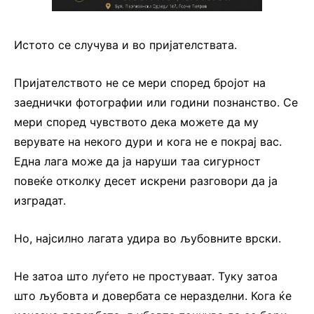
Истото се случува и во пријателствата.
Пријателството не се мери според бројот на
заеднички фотографии или години познанство. Се
мери според чувството дека можете да му
верувате на некого дури и кога не е покрај вас.
Една лага може да ја наруши таа сигурност
повеќе отколку десет искрени разговори да ја
изградат.
Но, најсилно лагата удира во љубовните врски.
Не затоа што луѓето не простуваат. Туку затоа
што љубовта и довербата се неразделни. Кога ќе