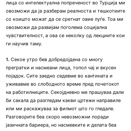
лица со интелектуална попреченост во Турција ми
овозможи да ја разберам реалноста и тешкотиите
со коишто можат да се сретнат овие луѓе. Тоа ми
овозможи да развијам поголема социјална
чувствителност, а ова се неколку од лекциите кои
ги научив таму.
1.
Секое утро бев добредојдена со многу
прегратки и насмеани лица, топол чај и вкусен
појадок. Сите заедно седевме во кантината и
уживавме во слободното време пред почетокот
на работилниците. Секојдневно ме прашуваа дали
би сакала да разгледам какви цртежи направиле
или ми раскажуваа за филмот што го гледале.
Разговорите беа скоро невозможни поради
јазичната бариера, но насмевките и делата беа