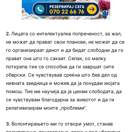
2.
Лицата со интелектуална попреченост, за жал,
не можат да прават свои планови, не можат да си
го организираат денот и да бидат слободни да го
прават она што го сакаат. Сепак, со малку
поткрепа тие се способни да ги завршат сите
обврски. Се чувствував среќна што бев дел од
нивната заедница и можев да ја понудам мојата
помош. Тие ме научија да ја ценам слободата, да
се чувствувам благодарна за животот и да ги
релативизирам моите „проблеми“.
3.
Волонтирањето ми го отвори умот, станав