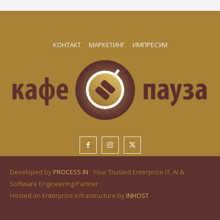
КОНТАКТ
МАРКЕТИНГ
ИМПРЕСУМ
Developed by
PROCESS IN
· Your Trusted Enterprise IT, AI &
Software Engineering Partner ·
Hosted on Enterprise Infrastructure by
INHOST