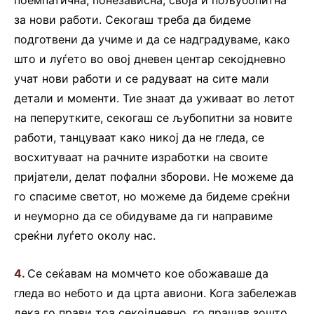
поемпатична, понезависна, своја и пољубопитна
за нови работи. Секогаш треба да бидеме
подготвени да учиме и да се надградуваме, како
што и луѓето во овој дневен центар секојдневно
учат нови работи и се радуваат на сите мали
детали и моменти. Тие знаат да уживаат во летот
на пеперутките, секогаш се љубопитни за новите
работи, танцуваат како никој да не гледа, се
восхитуваат на рачните изработки на своите
пријатели, делат пофални зборови. Не можеме да
го спасиме светот, но можеме да бидеме среќни
и неуморно да се обидуваме да ги направиме
среќни луѓето околу нас.
4.
Се сеќавам на момчето кое обожаваше да
гледа во небото и да црта авиони. Кога забележав
дека го прави тоа секојдневно, го прашав зошто