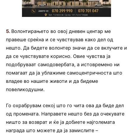
5.
Волонтирањето во овој дневен центар ме
правеше среќна и се чувствував како дел од
нешто. Да бидете волонтер значи да се вклучите и
да се чувствувате корисно. Овие чувства ја
подобруваат самодовербата, а истовремено ни
помагаат да ја ублажиме самоцентричноста што
владее во нашите животи и да бидеме
повеликодушни.
Го охрабрувам секој што го чита ова да биде дел
од промената. Направете нешто без да очекувате
ништо за возврат и ќе ја добиете најголемата
награда што можете да ја замислите –