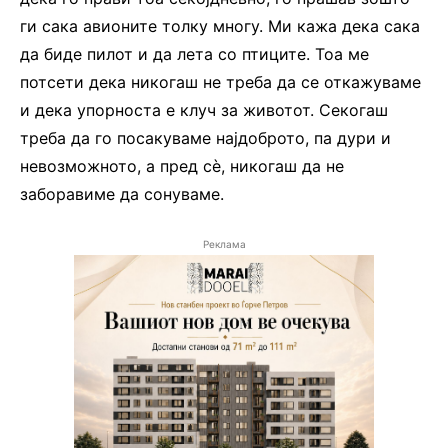
ги сака авионите толку многу. Ми кажа дека сака
да биде пилот и да лета со птиците. Тоа ме
потсети дека никогаш не треба да се откажуваме
и дека упорноста е клуч за животот. Секогаш
треба да го посакуваме најдоброто, па дури и
невозможното, а пред сѐ, никогаш да не
заборавиме да сонуваме.
Реклама