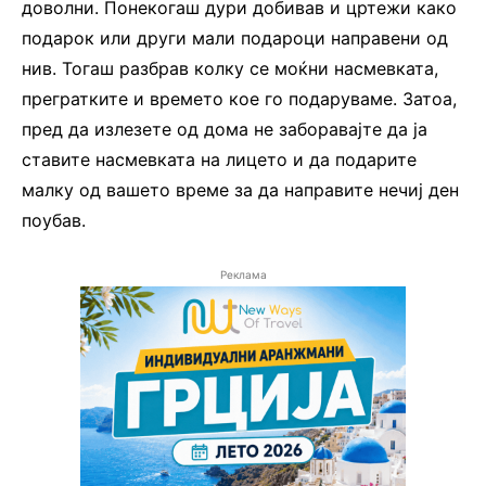
доволни. Понекогаш дури добивав и цртежи како
подарок или други мали подароци направени од
нив. Тогаш разбрав колку се моќни насмевката,
прегратките и времето кое го подаруваме. Затоа,
пред да излезете од дома не заборавајте да ја
ставите насмевката на лицето и да подарите
малку од вашето време за да направите нечиј ден
поубав.
Реклама