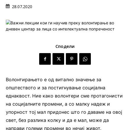
28.07.2020
Сподели
Волонтирањето е од витално значење за
општеството и за постигнување социјална
еднаквост. Ние како волонтери сме протагонисти
на социјалните промени, а со малку надеж и
упорност тој мал придонес што го даваме на овој
свет, без разлика колку и да е мал, може да
направи големи промени во нечиј живот.