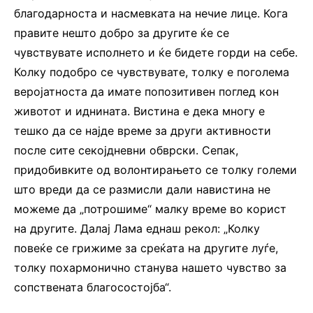
благодарноста и насмевката на нечие лице. Кога
правите нешто добро за другите ќе се
чувствувате исполнето и ќе бидете горди на себе.
Колку подобро се чувствувате, толку е поголема
веројатноста да имате попозитивен поглед кон
животот и иднината. Вистина е дека многу е
тешко да се најде време за други активности
после сите секојдневни обврски. Сепак,
придобивките од волонтирањето се толку големи
што вреди да се размисли дали навистина не
можеме да „потрошиме“ малку време во корист
на другите. Далај Лама еднаш рекол: „Колку
повеќе се грижиме за среќата на другите луѓе,
толку похармонично станува нашето чувство за
сопствената благосостојба“.