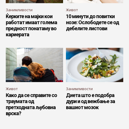
Занимливости
Живот
Ќерките на мајки кои
10 минути до повитки
работат имаат голема
нозе: Ослободете се од
предност понатаму во
дебелите листови
кариерата
Живот
Занимливости
Како да се справите со
Диета што е подобра
траумата од
дури и од вежбање за
претходната љубовна
вашиот мозок
врска?