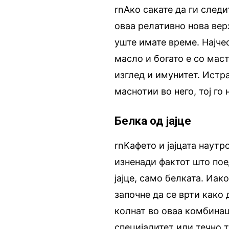
rnАко сакате да ги следи
оваа релативно нова верз
уште имате време. Најче
масло и богато е со мас
изглед и имунитет. Ист
маснотии во него, тој го
Белка од јајце
rnКафето и јајцата наутр
изненади фактот што поед
јајце, само белката. Иа
започне да се врти како
колнат во оваа комбинац
специјалитет или течно 