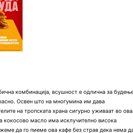
бична комбинација, всушност е одлична за будење
расно. Освен што на многумина им дава
елите на тропската храна сигурно уживаат во ова
ма кокосово масло има исклучително висока
еме да го пиеме ова кафе без страв дека нема д