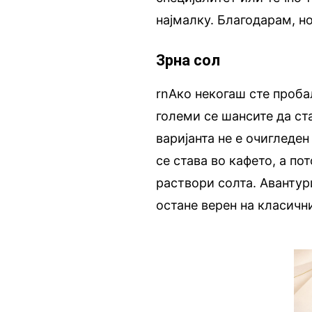
најмалку. Благодарам, н
Зрна сол
rnАко некогаш сте проба
големи се шансите да ст
варијанта не е очигледен
се става во кафето, а по
раствори солта. Авантур
остане верен на класичн