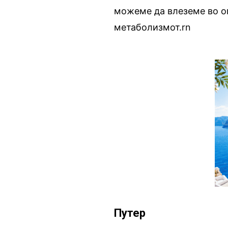
можеме да влеземе во о
метаболизмот.rn
Путер