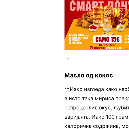
rn
Масло од кокос
rnИако изгледа како нео
а исто така мириса прек
непроценлив вкус, љубит
варијанта. Иако 100 гра
калорична содржина, мож