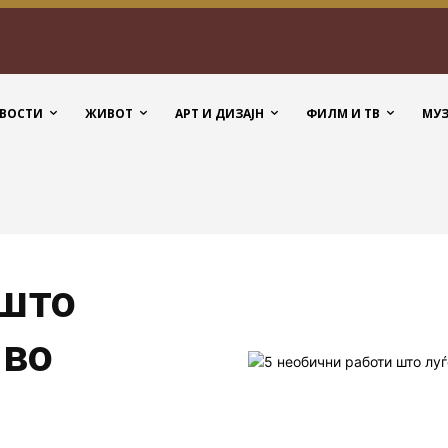
ВОСТИ
ЖИВОТ
АРТ И ДИЗАЈН
ФИЛМ И ТВ
МУ
 што
 во