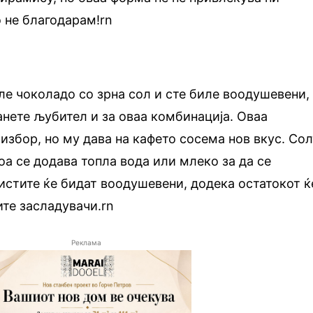
о не благодарам!rn
ле чоколадо со зрна сол и сте биле воодушевени,
анете љубител и за оваа комбинација. Оваа
 избор, но му дава на кафето сосема нов вкус. Сол
тоа се додава топла вода или млеко за да се
истите ќе бидат воодушевени, додека остатокот ќ
ите засладувачи.rn
Реклама