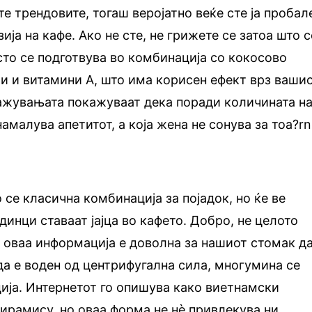
те трендовите, тогаш веројатно веќе сте ја пробал
ија на кафе. Ако не сте, не грижете се затоа што с
сто се подготвува во комбинација со кокосово
ти и витамини А, што има корисен ефект врз ваши
ражувањата покажуваат дека поради количината н
 намалува апетитот, а која жена не сонува за тоа?rn
о се класична комбинација за појадок, но ќе ве
инци ставаат јајца во кафето. Добро, не целото
ко оваа информација е доволна за нашиот стомак д
 да е воден од центрифугална сила, многумина се
ија. Интернетот го опишува како виетнамски
тирамису, но оваа форма не нè привлекува ни