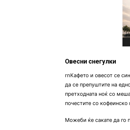
Овесни снегулки
rnКафето и овесот се си
да се препуштите на едно
претходната ноќ со меша
почестите со кофеинско 
Можеби ќе сакате да го 