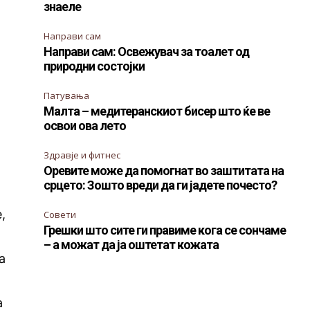
знаеле
Направи сам
Направи сам: Освежувач за тоалет од
природни состојки
Патувања
Малта – медитеранскиот бисер што ќе ве
освои ова лето
Здравје и фитнес
Оревите може да помогнат во заштитата на
срцето: Зошто вреди да ги јадете почесто?
,
Совети
Грешки што сите ги правиме кога се сончаме
– а можат да ја оштетат кожата
а
а