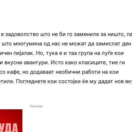
е задоволство што не би го замениле за ништо, п
и што многумина од нас не можат да замислат ден
ен пијалак. Но, тука е и таа група на луѓе кои
и вкусни авантури. Исто како класиците, тие ги
 со кафе, но додаваат необични работи на кои
тиле. Погледнете кои состојки ќе му дадат нов вк
Реклама