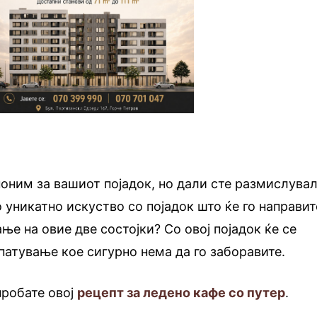
ноним за вашиот појадок, но дали сте размислува
 уникатно искуство со појадок што ќе го направит
ње на овие две состојки? Со овој појадок ќе се
патување кое сигурно нема да го заборавите.
пробате овој
рецепт за ледено кафе со путер
.