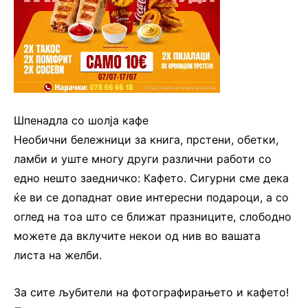
Шпенадла со шолја кафе
Необични бележници за книга, прстени, обетки,
ламби и уште многу други различни работи со
едно нешто заедничко: Кафето. Сигурни сме дека
ќе ви се допаднат овие интересни подароци, а со
оглед на тоа што се ближат празниците, слободно
можете да вклучите некои од нив во вашата
листа на желби.
За сите љубители на фотографирањето и кафето!