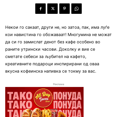
Некои го сакаат, други не, но затоа, пак, има луѓе
кои навистина го обожаваат! Многумина не можат
да си го замислат денот без кафе особено во
раните утрински часови. Доколку и вие се
сметате себеси за љубител на кафето,
креативните подароци инспирирани од оваа
вкусна кофеинска напивка се токму за вас.
Реклама