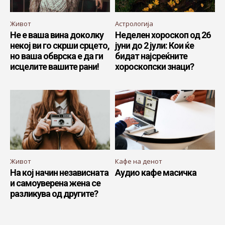
Живот
Астрологија
Не е ваша вина доколку
Неделен хороскоп од 26
некој ви го скрши срцето,
јуни до 2 јули: Кои ќе
но ваша обврска е да ги
бидат најсреќните
исцелите вашите рани!
хороскопски знаци?
Живот
Кафе на денот
На кој начин независната
Аудио кафе масичка
и самоуверена жена се
разликува од другите?