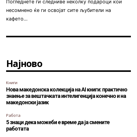
Погледнете ги следниве неколку подароци кои
несомнено ќе ги освојат сите љубители на
кафето…
Најново
Книги
Нова македонска колекција на AI книги: практично
знаење за вештачката интелигенција конечно и на
македонски јазик
Работа
5 знаци дека можеби е време да ја смените
работата