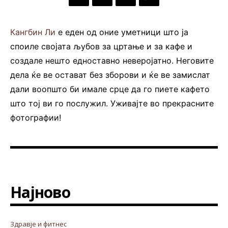
Кангбин Ли
е еден од оние уметници што ја
споиле својата љубов за цртање и за кафе и
создале нешто едноставно неверојатно. Неговите
дела ќе ве остават без зборови и ќе ве замислат
дали воопшто би имале срце да го пиете кафето
што тој ви го послужил. Уживајте во прекрасните
фотографии!
Најново
Здравје и фитнес