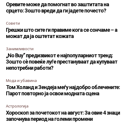
Оревите може да помогнат во заштитата на
срцето: Зошто вреди да ги јадете почесто?
Совети
Грешки што сите ги правиме кога се сончаме – а
можат да ја оштетат кожата
Занимливости
„No Buy“ предизвикот е најпопуларниот тренд:
Зошто сè повеќе луѓе престануваат да купуваат
непотребни работи?
Мода и убавина
Том Холанд и Зендеја меѓу најдобро облечените:
Парот повторно ја освои модната сцена
Астрологија
Хороскоп за почетокот на август: За овие 4 знаци
започнува период на големи промени