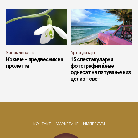
Занимливости
Арт и дизајн
Кокиче – предвесник на
15 спектакуларни
пролетта
фотографии ќе ве
однесат на патување низ
целиот свет
КОНТАКТ
МАРКЕТИНГ
ИМПРЕСУМ