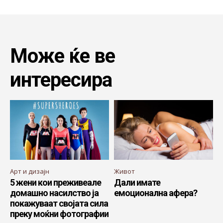
Може ќе ве
интересира
Арт и дизајн
Живот
5 жени кои преживеале
Дали имате
домашно насилство ја
емоционална афера?
покажуваат својата сила
преку моќни фотографии