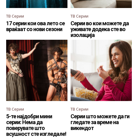
ТВ Серии
ТВ Серии
17 серии кои ова лето се
Серии во кои можете да
враќаат со нови сезони
уживате додека сте во
изолација
ТВ Серии
ТВ Серии
5-те најдобри мини
Серии што можете да ги
серии: Нема да
гледате за време на
поверувате што
викендот
всушност сте изгледале!