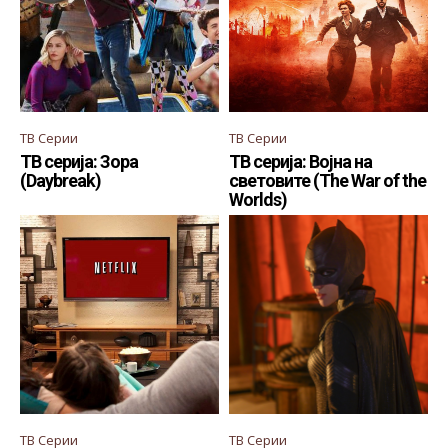
ТВ Серии
ТВ Серии
ТВ серија: Зора
ТВ серија: Војна на
(Daybreak)
световите (The War of the
Worlds)
ТВ Серии
ТВ Серии