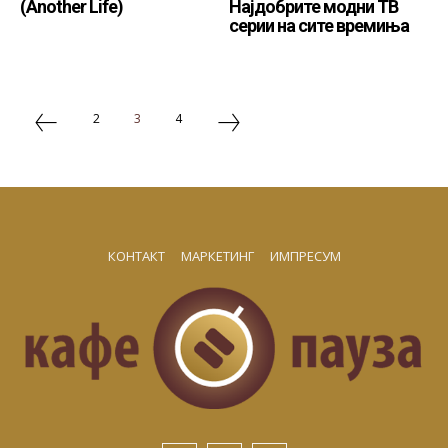
(Another Life)
Најдобрите модни ТВ
серии на сите времиња
2
3
4
КОНТАКТ
МАРКЕТИНГ
ИМПРЕСУМ