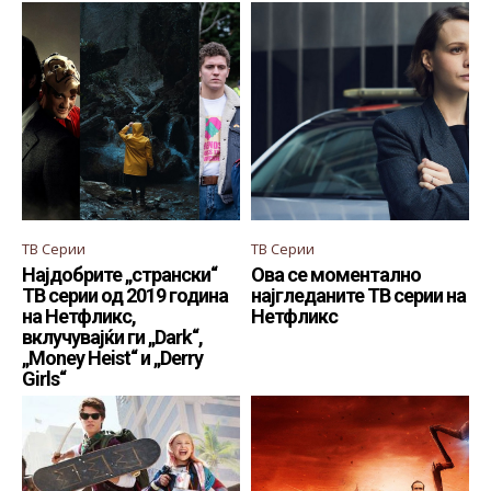
ТВ Серии
ТВ Серии
Најдобрите „странски“
Ова се моментално
ТВ серии од 2019 година
најгледаните ТВ серии на
на Нетфликс,
Нетфликс
вклучувајќи ги „Dark“,
„Money Heist“ и „Derry
Girls“