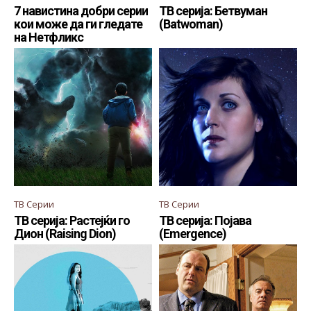
7 навистина добри серии
ТВ серија: Бетвуман
кои може да ги гледате
(Batwoman)
на Нетфликс
ТВ Серии
ТВ Серии
ТВ серија: Растејќи го
ТВ серија: Појава
Дион (Raising Dion)
(Emergence)