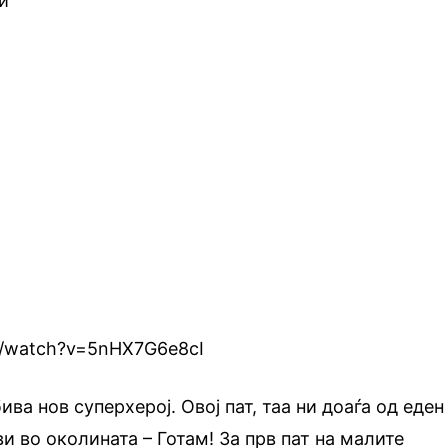
и
m/watch?v=5nHX7G6e8cI
ва нов суперхерој. Овој пат, таа ни доаѓа од еден
и во околината – Готам! За прв пат на малите