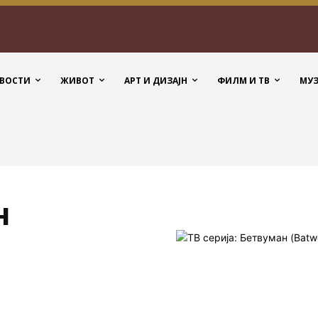
ВОСТИ
ЖИВОТ
АРТ И ДИЗАЈН
ФИЛМ И ТВ
МУ
н