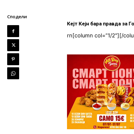
Сподели
Кејт Кејн бара правда за 
rn[column col=”1/2″][/col