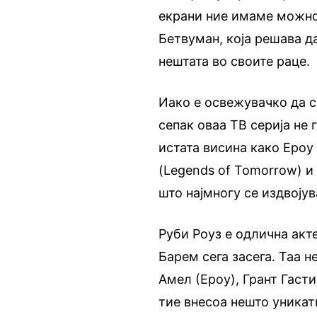
екрани ние имаме можнос
Бетвуман, која решава д
нештата во своите раце.
Иако е освежувачко да с
сепак оваа ТВ серија не 
истата висина како Ероу 
(Legends of Tomorrow) и 
што најмногу се издвојув
Руби Роуз е одлична акт
Барем сега засега. Таа н
Амел (Ероу), Грант Гаст
тие внесоа нешто уникатн