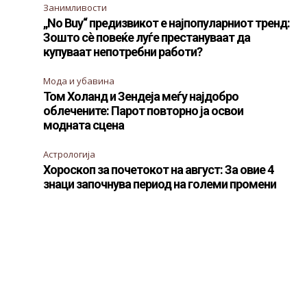
Занимливости
„No Buy“ предизвикот е најпопуларниот тренд:
Зошто сè повеќе луѓе престануваат да
купуваат непотребни работи?
Мода и убавина
Том Холанд и Зендеја меѓу најдобро
облечените: Парот повторно ја освои
модната сцена
Астрологија
Хороскоп за почетокот на август: За овие 4
знаци започнува период на големи промени