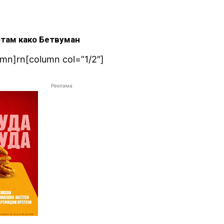
Готам како Бетвуман
umn]rn[column col=”1/2″]
Реклама