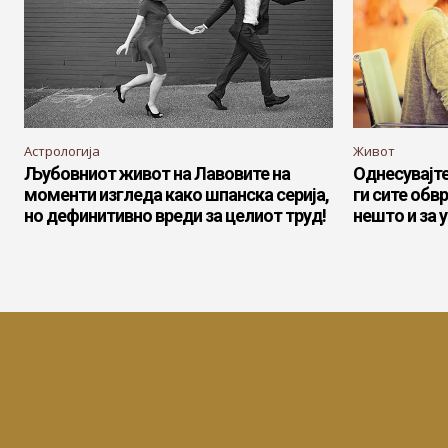
Астрологија
Живот
Љубовниот живот на Лавовите на
Однесувајте
моменти изгледа како шпанска серија,
ги сите обв
но дефинитивно вреди за целиот труд!
нешто и за у