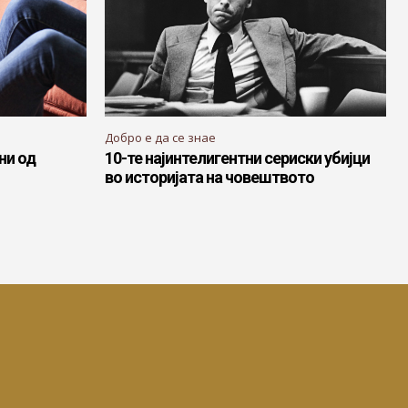
Добро е да се знае
ни од
10-те најинтелигентни сериски убијци
во историјата на човештвото