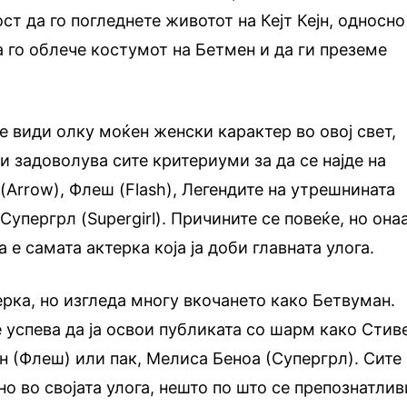
т да го погледнете животот на Кејт Кејн, односно
а го облече костумот на Бетмен и да ги преземе
е види олку моќен женски карактер во овој свет,
ги задоволува сите критериуми за да се најде на
(Arrow), Флеш (Flash), Легендите на утрешнината
Супергрл (Supergirl). Причините се повеќе, но она
а е самата актерка која ја доби главната улога.
ерка, но изгледа многу вкочането како Бетвуман.
е успева да ја освои публиката со шарм како Стив
ин (Флеш) или пак, Мелиса Беноа (Супергрл). Сите
о во својата улога, нешто по што се препознатлив