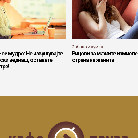
Забава и хумор
 се мудро: Не извршувајте
Вицови за мажите измисле
рски веднаш, оставете
страна на жените
тре!