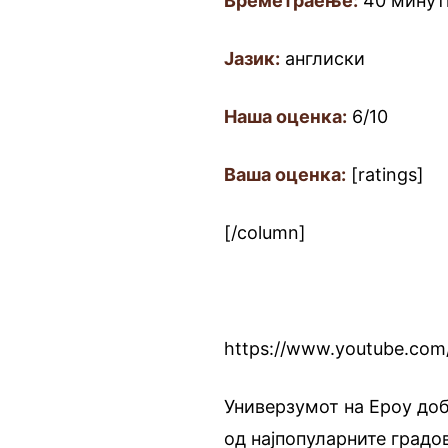
Времетраење:
40 минут
Јазик:
англиски
Наша оценка:
6/10
Ваша оценка:
[ratings]
[/column]
https://www.youtube.co
Универзумот на Ероу доби
од најпопуларните градов