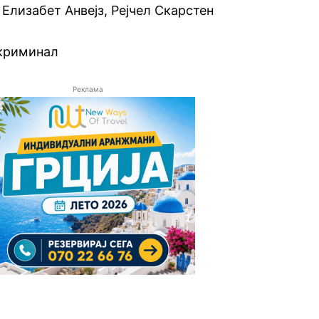
 Елизабет Анвејз, Рејчел Скарстен
 криминал
Реклама