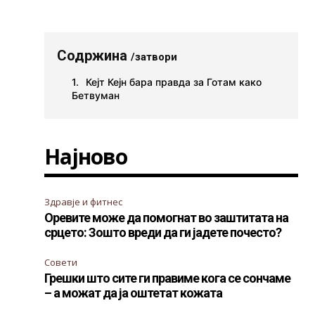
Содржина
/затвори
Кејт Кејн бара правда за Готам како
Бетвуман
Најново
Здравје и фитнес
Оревите може да помогнат во заштитата на
срцето: Зошто вреди да ги јадете почесто?
Совети
Грешки што сите ги правиме кога се сончаме
– а можат да ја оштетат кожата