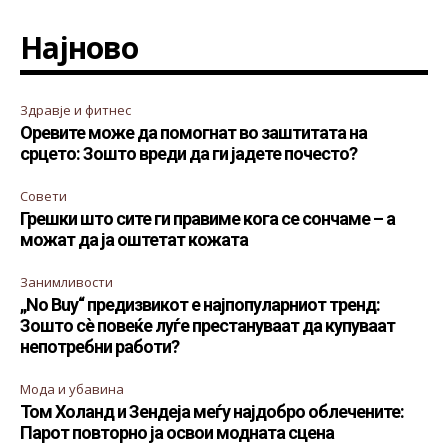
Најново
Здравје и фитнес
Оревите може да помогнат во заштитата на
срцето: Зошто вреди да ги јадете почесто?
Совети
Грешки што сите ги правиме кога се сончаме – а
можат да ја оштетат кожата
Занимливости
„No Buy“ предизвикот е најпопуларниот тренд:
Зошто сè повеќе луѓе престануваат да купуваат
непотребни работи?
Мода и убавина
Том Холанд и Зендеја меѓу најдобро облечените:
Парот повторно ја освои модната сцена