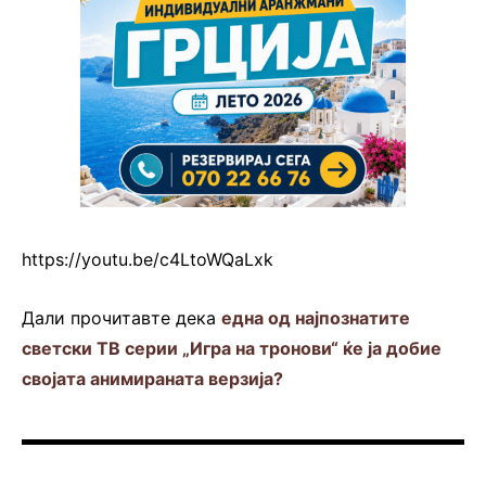
https://youtu.be/c4LtoWQaLxk
Дали прочитавте дека
една од најпознатите
светски ТВ серии „Игра на тронови“ ќе ја добие
својата анимираната верзија?