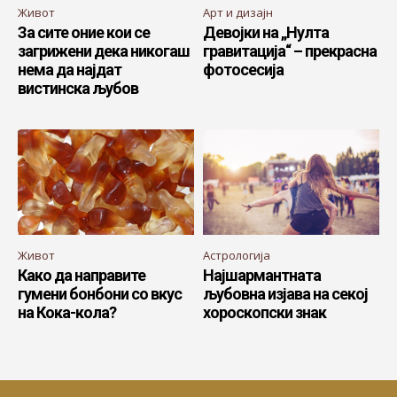
Живот
Арт и дизајн
За сите оние кои се
Девојки на „Нулта
загрижени дека никогаш
гравитација“ – прекрасна
нема да најдат
фотосесија
вистинска љубов
Живот
Астрологија
Како да направите
Најшармантната
гумени бонбони со вкус
љубовна изјава на секој
на Кока-кола?
хороскопски знак