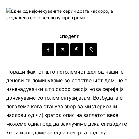
Сподели
Поради фактот што поголемиот дел од нашите
денови ги поминуваме во сопствениот дом, не е
изненадувачки што скоро секоја нова серија ја
дочекуваме со голем ентузијазам. Возбудата е
поголема кога станува збор за мистериозни
наслови од чиј краток опис на заплетот веќе
можеме однапред да заклучиме дека епизодите
ќе ги изгледаме за една вечер, а подолу