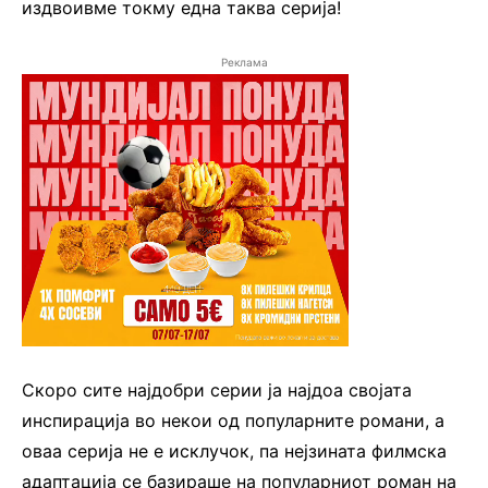
издвоивме токму една таква серија!
Реклама
Скоро сите најдобри серии ја најдоа својата
инспирација во некои од популарните романи, а
оваа серија не е исклучок, па нејзината филмска
адаптација се базираше на популарниот роман на