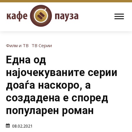
Филм и ТВ
ТВ Серии
Една од
најочекуваните серии
доаѓа наскоро, a
создадена e според
популарен роман
08.02.2021