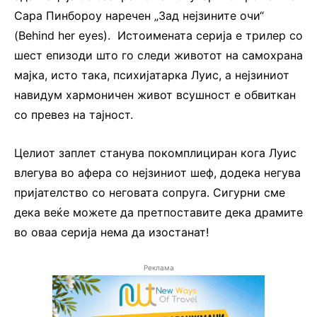
Сара Пинбороу наречен „Зад нејзините очи“
(Behind her eyes). Истоимената серија е трилер со
шест епизоди што го следи животот на самохрана
мајка, исто така, психијатарка Луис, а нејзиниот
навидум хармоничен живот всушност е обвиткан
со превез на тајност.
Целиот заплет станува покомплициран кога Луис
влегува во афера со нејзиниот шеф, додека негува
пријателство со неговата сопруга. Сигурни сме
дека веќе можете да претпоставите дека драмите
во оваа серија нема да изостанат!
Реклама