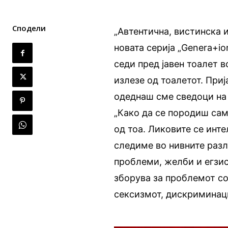
Сподели
„Автентична, вистинска 
новата серија „Genera+io
седи пред јавен тоалет в
излезе од тоалетот. Приј
одеднаш сме сведоци на 
„Како да се породиш сам
од тоа. Ликовите се инте
следиме во нивните раз
проблеми, желби и егзис
зборува за проблемот со
сексизмот, дискриминаци