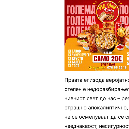
Првата епизода веројатно
степен е недоразбирањет
нивниот свет до нас – ре
страшно апокалиптично, 
не се осмелуваат да се 
нееднаквост, несигурнос