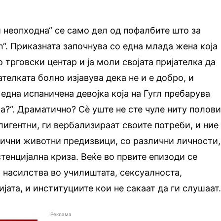
и неопходна“ се само дел од пофалбите што за
n“. Приказната започнува со една млада жена која
о трговски центар и ја моли својата пријателка да
ателката болно изјавува дека не и е добро, и
една испаничена девојка која на Гугл пребарува
а?“. Драматично? Сè уште не сте чуле ниту полов
лигентни, ги вербализираат своите потреби, и ние
лични животни предизвици, со различни личности,
тенцијална криза. Веќе во првите епизоди се
 насилства во училиштата, сексуалноста,
јата, и институциите кои не сакаат да ги слушаат
Реклама