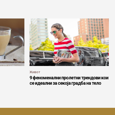
Живот
9 феноменални пролетни трендови кои
се идеални за секоја градба на тело