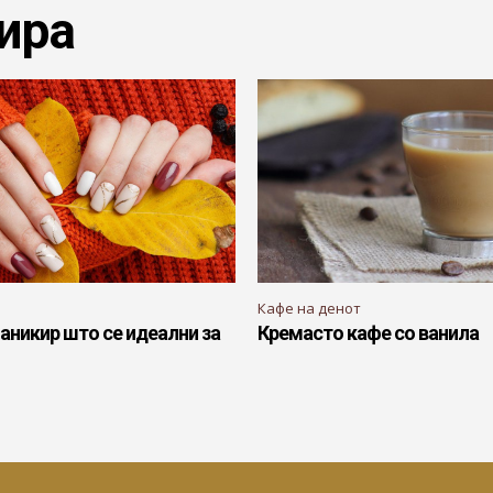
ира
Кафе на денот
маникир што се идеални за
Кремасто кафе со ванила