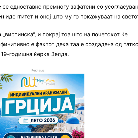
ие се едноставно премногу зафатени со усогласува
н идентитет и оној што му го покажуваат на свето
а „вистинска“, и покрај тоа што на почетокот ќе
ефинитивно е фактот дека таа е создадена од татк
 19-годишна ќерка Зелда.
Реклама