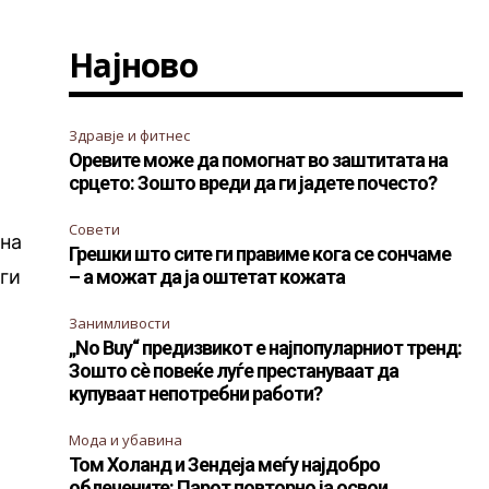
Најново
Здравје и фитнес
Оревите може да помогнат во заштитата на
срцето: Зошто вреди да ги јадете почесто?
Совети
ина
Грешки што сите ги правиме кога се сончаме
 ги
– а можат да ја оштетат кожата
Занимливости
„No Buy“ предизвикот е најпопуларниот тренд:
Зошто сè повеќе луѓе престануваат да
купуваат непотребни работи?
.
Мода и убавина
Том Холанд и Зендеја меѓу најдобро
облечените: Парот повторно ја освои