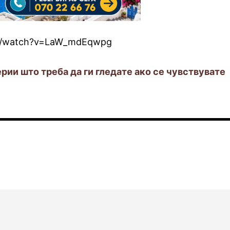
om/watch?v=LaW_mdEqwpg
ерии што треба да ги гледате ако се чувствувате