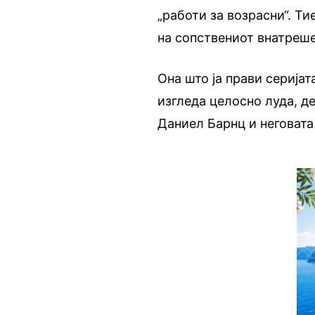
„работи за возрасни“. Т
на сопствениот внатреше
Она што ја прави серијат
изгледа целосно луда, д
Даниел Барнц и неговата