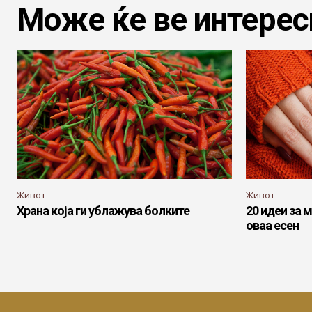
Може ќе ве интерес
Живот
Живот
Храна која ги ублажува болките
20 идеи за 
оваа есен