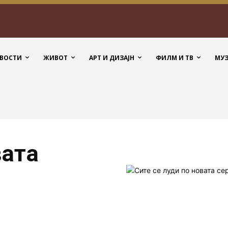
ВОСТИ
ЖИВОТ
АРТ И ДИЗАЈН
ФИЛМ И ТВ
МУ
вата