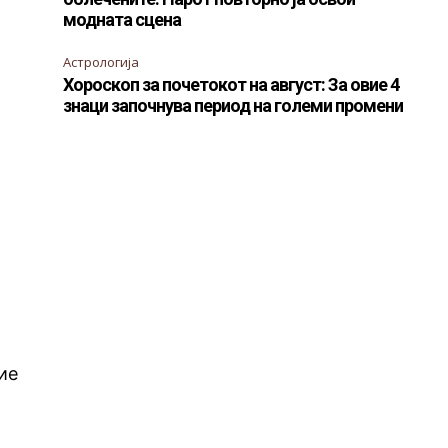
модната сцена
Астрологија
Хороскоп за почетокот на август: За овие 4
знаци започнува период на големи промени
ие