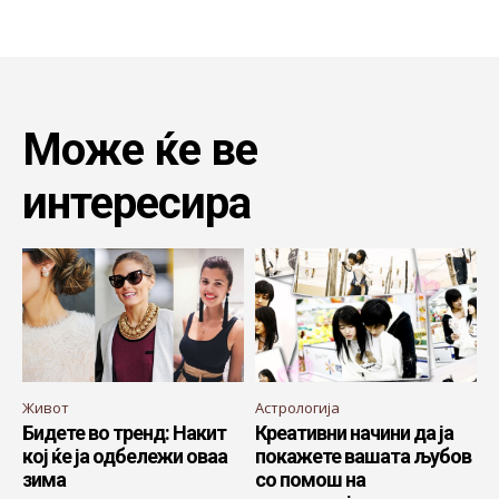
Може ќе ве
интересира
Живот
Астрологија
Бидете во тренд: Накит
Креативни начини да ја
кој ќе ја одбележи оваа
покажете вашата љубов
зима
со помош на