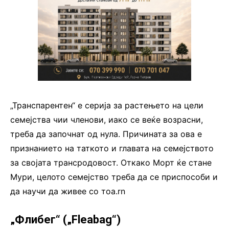
„Транспарентен“ е серија за растењето на цели
семејства чии членови, иако се веќе возрасни,
треба да започнат од нула. Причината за ова е
признанието на таткото и главата на семејството
за својата трансродовост. Откако Морт ќе стане
Мури, целото семејство треба да се приспособи и
да научи да живее со тоа.rn
„Флибег“ („Fleabag“)