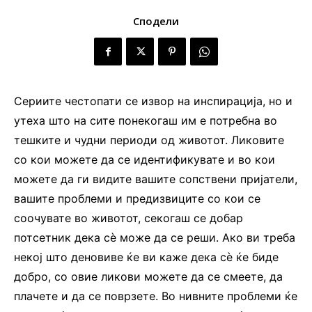
Сподели
Сериите честопати се извор на инспирација, но и
утеха што на сите понекогаш им е потребна во
тешките и чудни периоди од животот. Ликовите
со кои можете да се идентификувате и во кои
можете да ги видите вашите сопствени пријатели,
вашите проблеми и предизвиците со кои се
соочувате во животот, секогаш се добар
потсетник дека сè може да се реши. Ако ви треба
некој што деновиве ќе ви каже дека сè ќе биде
добро, со овие ликови можете да се смеете, да
плачете и да се поврзете. Во нивните проблеми ќе