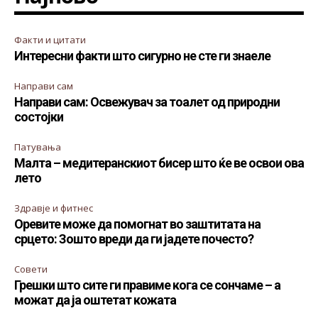
Факти и цитати
Интересни факти што сигурно не сте ги знаеле
Направи сам
Направи сам: Освежувач за тоалет од природни
состојки
Патувања
Малта – медитеранскиот бисер што ќе ве освои ова
лето
Здравје и фитнес
Оревите може да помогнат во заштитата на
срцето: Зошто вреди да ги јадете почесто?
Совети
Грешки што сите ги правиме кога се сончаме – а
можат да ја оштетат кожата