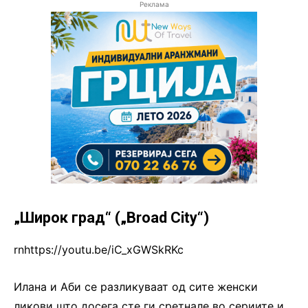
Реклама
„Широк град“ („Broad City“)
rnhttps://youtu.be/iC_xGWSkRKc
Илана и Аби се разликуваат од сите женски
ликови што досега сте ги сретнале во сериите и