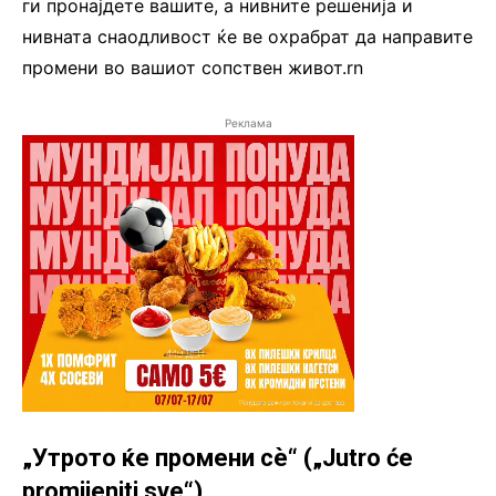
ги пронајдете вашите, а нивните решенија и
нивната снаодливост ќе ве охрабрат да направите
промени во вашиот сопствен живот.rn
Реклама
„Утрото ќе промени сè“ („Jutro će
promijeniti sve“)