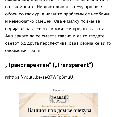
во филмовите. Нивниот живот во Њујорк не е
обоен со гламур, а нивните проблеми се необични
и неверојатно смешни. Ова е малку поинаква
серија за растењето, врските и пријателствата.
Ако сакате да се смеете гласно и да го гледате
светот од друга перспектива, оваа серија ќе ви го
овозможи тоа.rn
„Транспарентен“ („Transparent“)
rnhttps://youtu.be/zeQ7WFpSmuU
Реклама