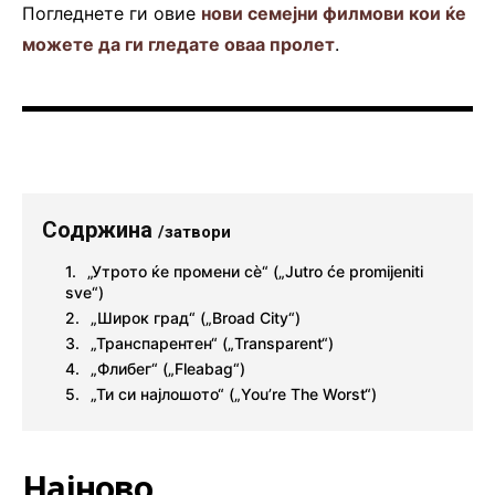
Погледнете ги овие
нови семејни филмови кои ќе
можете да ги гледате оваа пролет
.
Содржина
/затвори
„Утрото ќе промени сè“ („Jutro će promijeniti
sve“)
„Широк град“ („Broad City“)
„Транспарентен“ („Transparent“)
„Флибег“ („Fleabag“)
„Ти си најлошото“ („You’re The Worst“)
Најново