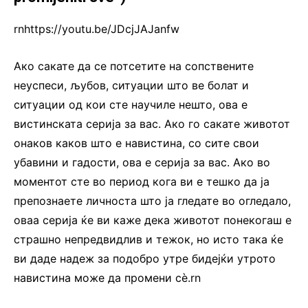
rnhttps://youtu.be/JDcjJAJanfw
Ако сакате да се потсетите на сопствените
неуспеси, љубов, ситуации што ве болат и
ситуации од кои сте научиле нешто, ова е
вистинската серија за вас. Ако го сакате животот
онаков каков што е навистина, со сите свои
убавини и гадости, ова е серија за вас. Ако во
моментот сте во период кога ви е тешко да ја
препознаете личноста што ја гледате во огледало,
оваа серија ќе ви каже дека животот понекогаш е
страшно непредвидлив и тежок, но исто така ќе
ви даде надеж за подобро утре бидејќи утрото
навистина може да промени сè.rn