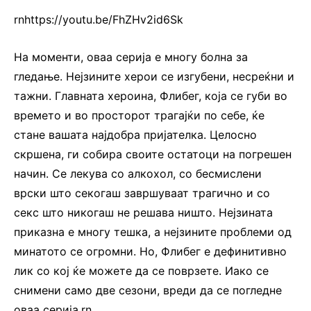
rnhttps://youtu.be/FhZHv2id6Sk
На моменти, оваа серија е многу болна за
гледање. Нејзините херои се изгубени, несреќни и
тажни. Главната хероина, Флибег, која се губи во
времето и во просторот трагајќи по себе, ќе
стане вашата најдобра пријателка. Целосно
скршена, ги собира своите остатоци на погрешен
начин. Се лекува со алкохол, со бесмислени
врски што секогаш завршуваат трагично и со
секс што никогаш не решава ништо. Нејзината
приказна е многу тешка, а нејзините проблеми од
минатото се огромни. Но, Флибег е дефинитивно
лик со кој ќе можете да се поврзете. Иако се
снимени само две сезони, вреди да се погледне
оваа серија.rn