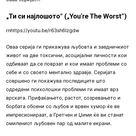
„Ти си најлошото“ („You’re The Worst“)
rnhttps://youtu.be/r63sh6Izgdw
Оваа серија ги прикажува љубовта и заедничкиот
живот на две токсични, асоцијални личности кои
одбиваат да се поврзат и кои имаат проблеми со
себе и со своето ментално здравје. Серијата
совршено ги покажува последиците што
одредени психолошки проблеми ги имаат врз
врската. Прифаќањето, растот, созревањето и
борбата обоени со љубов и врвен хумор ќе ве
импресионираат, а Гретчен и Џими ќе ви станат
омилениот љубовен пар од малите екрани.