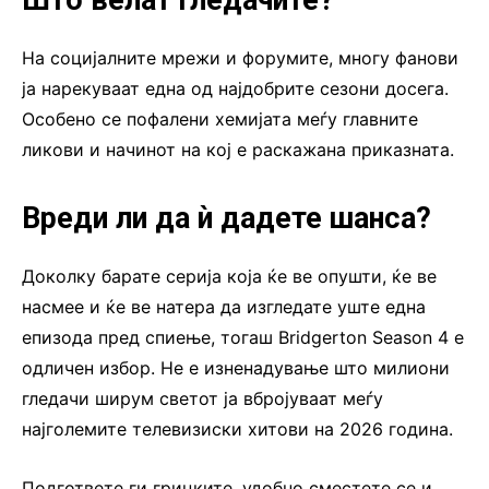
Што велат гледачите?
На социјалните мрежи и форумите, многу фанови
ја нарекуваат една од најдобрите сезони досега.
Особено се пофалени хемијата меѓу главните
ликови и начинот на кој е раскажана приказната.
Вреди ли да ѝ дадете шанса?
Доколку барате серија која ќе ве опушти, ќе ве
насмее и ќе ве натера да изгледате уште една
епизода пред спиење, тогаш Bridgerton Season 4 е
одличен избор. Не е изненадување што милиони
гледачи ширум светот ја вбројуваат меѓу
најголемите телевизиски хитови на 2026 година.
Подгответе ги грицките, удобно сместете се и