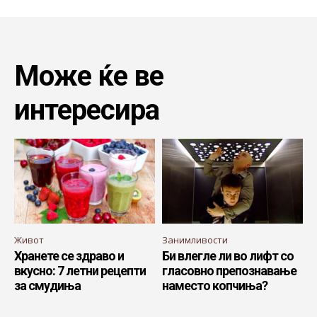
Може ќе ве
интересира
Живот
Занимливости
Хранете се здраво и
Би влегле ли во лифт со
вкусно: 7 летни рецепти
гласовно препознавање
за смудиња
наместо копчиња?