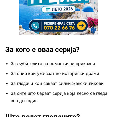
За кого е оваа серија?
За љубителите на романтични приказни
За оние кои уживаат во историски драми
За гледачи кои сакаат силни женски ликови
За сите што бараат серија која лесно се гледа
во еден здив