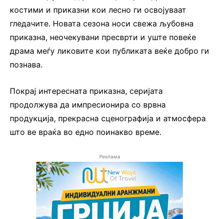
костими и приказни кои лесно ги освојуваат
гледачите. Новата сезона носи свежа љубовна
приказна, неочекувани пресврти и уште повеќе
драма меѓу ликовите кои публиката веќе добро ги
познава.
Покрај интересната приказна, серијата
продолжува да импресионира со врвна
продукција, прекрасна сценографија и атмосфера
што ве враќа во едно поинакво време.
Реклама