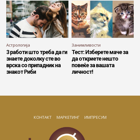
Астрологија
Занимливости
3 работи што треба да ги
Тест: Изберете маче за
знаете доколку сте во
да откриете нешто
врска со припадник на
повеќе за вашата
знакот Риби
личност!
КОНТАКТ
МАРКЕТИНГ
ИМПРЕСУМ