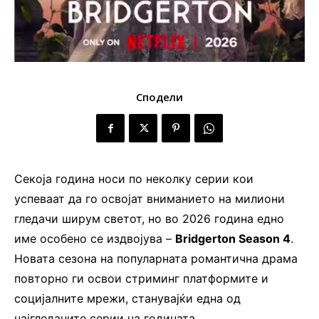
Сподели
Секоја година носи по неколку серии кои
успеваат да го освојат вниманието на милиони
гледачи ширум светот, но во 2026 година едно
име особено се издвојува –
Bridgerton Season 4
.
Новата сезона на популарната романтична драма
повторно ги освои стриминг платформите и
социјалните мрежи, станувајќи една од
најгледаните серии на годината.