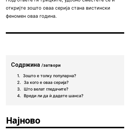
откријте зошто оваа серија стана вистински
феномен оваа година.
Содржина
/затвори
Зошто е толку популарна?
За кого е оваа серија?
Што велат гледачите?
Вреди ли да ѝ дадете шанса?
Најново