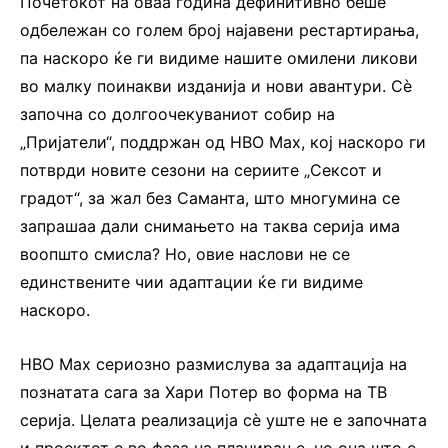
Почетокот на оваа година дефинитивно беше
одбележан со голем број најавени рестартирања,
па наскоро ќе ги видиме нашите омилени ликови
во малку поинакви изданија и нови авантури. Сè
започна со долгоочекуваниот собир на
„Пријатели“, поддржан од HBO Max, кој наскоро ги
потврди новите сезони на сериите „Сексот и
градот“, за жал без Саманта, што многумина се
запрашаа дали снимањето на таква серија има
воопшто смисла? Но, овие наслови не се
единствените чии адаптации ќе ги видиме
наскоро.
HBO Max сериозно размислува за адаптација на
познатата сага за Хари Потер во форма на ТВ
серија. Целата реализација сè уште не е започната