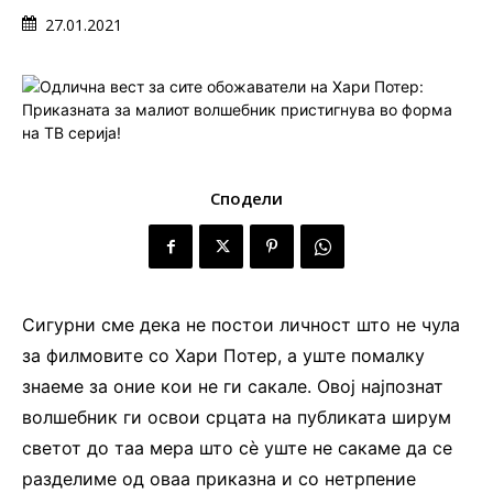
27.01.2021
Сподели
Сигурни сме дека не постои личност што не чула
за филмовите со Хари Потер, а уште помалку
знаеме за оние кои не ги сакале. Овој најпознат
волшебник ги освои срцата на публиката ширум
светот до таа мера што сè уште не сакаме да се
разделиме од оваа приказна и со нетрпение