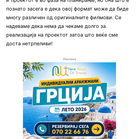
и проектот е во фаза на планирање, но она што е
познато засега е дека овој формат може да биде
многу различен од оригиналните филмови. Се
надеваме дека нема да чекаме долго за
реализација на проектот затоа што веќе сме
доста нетрпеливи!
Реклама