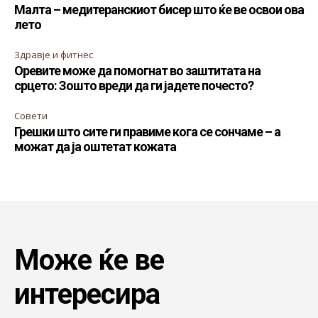
Малта – медитеранскиот бисер што ќе ве освои ова
лето
Здравје и фитнес
Оревите може да помогнат во заштитата на
срцето: Зошто вреди да ги јадете почесто?
Совети
Грешки што сите ги правиме кога се сончаме – а
можат да ја оштетат кожата
Може ќе ве
интересира