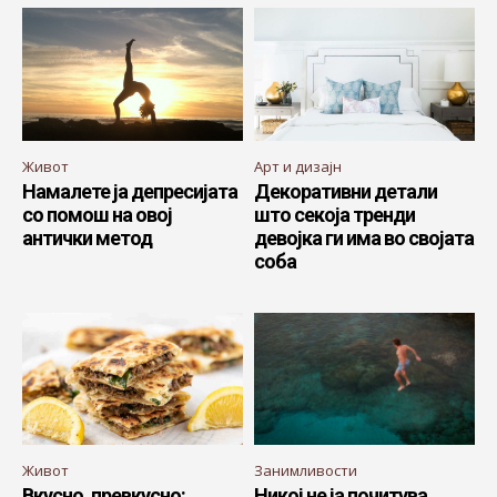
Живот
Арт и дизајн
Намалете ја депресијата
Декоративни детали
со помош на овој
што секоја тренди
антички метод
девојка ги има во својата
соба
Живот
Занимливости
Вкусно, превкусно:
Никој не ја почитува