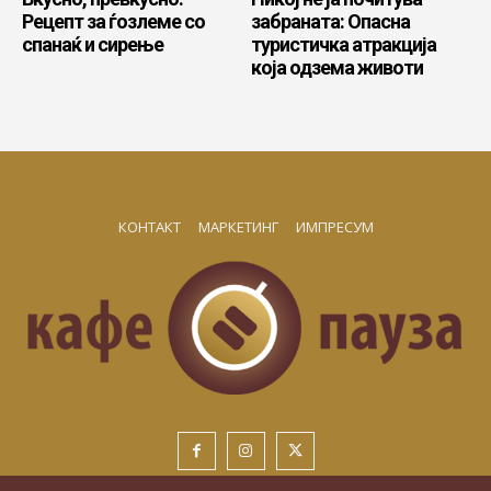
Рецепт за ѓозлеме со
забраната: Опасна
спанаќ и сирење
туристичка атракција
која одзема животи
КОНТАКТ
МАРКЕТИНГ
ИМПРЕСУМ