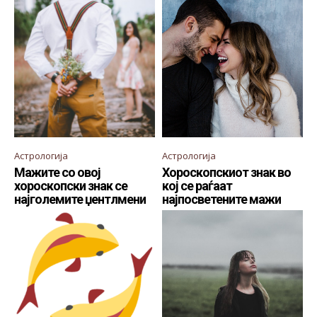
Астрологија
Астрологија
Мажите со овој
Хороскопскиот знак во
хороскопски знак се
кој се раѓаат
најголемите џентлмени
најпосветените мажи