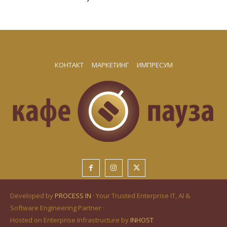
КОНТАКТ
МАРКЕТИНГ
ИМПРЕСУМ
Developed by
PROCESS IN
· Your Trusted Enterprise IT, AI &
Software Engineering Partner ·
Hosted on Enterprise Infrastructure by
INHOST