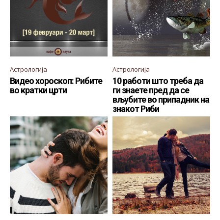
Астрологија
Астрологија
Видео хороскоп: Рибите
10 работи што треба да
во кратки црти
ги знаете пред да се
вљубите во припадник на
знакот Риби