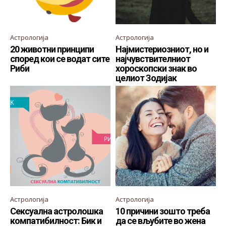
Астрологија
Астрологија
20 животни принципи
Најмистериозниот, но и
според кои се водат сите
најчувствителниот
Риби
хороскопски знак во
целиот Зодијак
Астрологија
Астрологија
Сексуална астролошка
10 причини зошто треба
компатибилност: Бик и
да се вљубите во жена