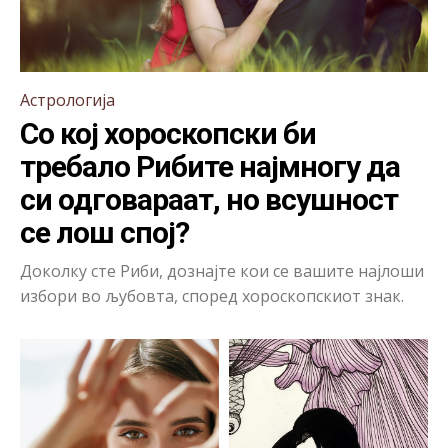
Астрологија
Со кој хороскопски би
требало Рибите најмногу да
си одговараат, но всушност
се лош спој?
Доколку сте Риби, дознајте кои се вашите најлоши
избори во љубовта, според хороскопскиот знак.