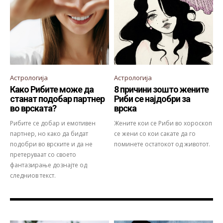
Астрологија
Астрологија
Како Рибите може да
8 причини зошто жените
станат подобар партнер
Риби се најдобри за
во врската?
врска
Рибите се добар и емотивен
Жените кои се Риби во хороскоп
партнер, но како да бидат
се жени со кои сакате да го
подобри во врските и да не
поминете остатокот од животот.
претеруваат со своето
фантазирање дознајте од
следниов текст.