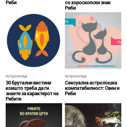
Риби
со хороскопски знак
Риби
Астрологија
Астрологија
30 брутални вистини
Сексуална астролошка
коишто треба да ги
компатибилност: Овен и
знаете за карактерот на
Риби
Рибите