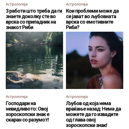
Астрологија
Астрологија
3 работи што треба да ги
Кои проблеми може да
знаете доколку сте во
се јават во љубовната
врска со припадник на
врска со емотивните
знакот Риби
Риби?
Астрологија
Астрологија
Господари на
Љубов од која нема
невидливото: Овој
враќање назад: Нема да
хороскопски знак е
можете да го извадите
скаран со разумот!
од глава овој
хороскопски знак!