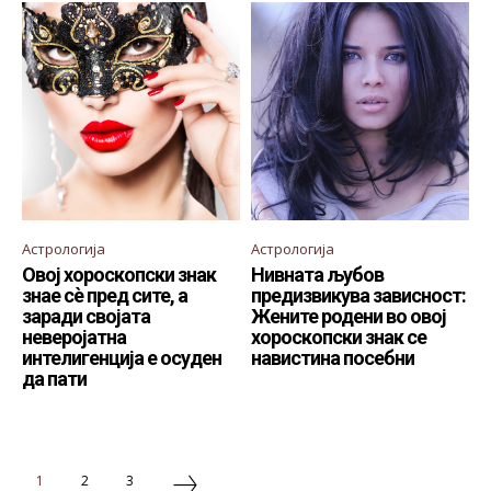
Астрологија
Астрологија
Овој хороскопски знак
Нивната љубов
знае сè пред сите, а
предизвикува зависност:
заради својата
Жените родени во овој
неверојатна
хороскопски знак се
интелигенција е осуден
навистина посебни
да пати
1
2
3