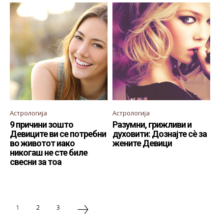
Астрологија
Астрологија
9 причини зошто
Разумни, грижливи и
Девиците ви се потребни
духовити: Дознајте сè за
во животот иако
жените Девици
никогаш не сте биле
свесни за тоа
1
2
3