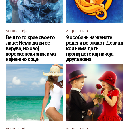
Астрологија
Астрологија
Вешто го крие своето
9 особини на жените
лице: Нема да ви се
родени во знакот Девица
верува, но овој
кои нема да ги
хороскопски знак има
пронајдете кај никоја
најнежно срце
друга жена
Астрологија
Астрологија