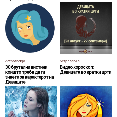
Астрологија
Астрологија
З0 брутални вистини
Видео хороскоп:
коишто треба да ги
Девицата во кратки црти
знаете за карактерот на
Девиците