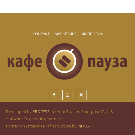
КОНТАКТ
МАРКЕТИНГ
ИМПРЕСУМ
Developed by
PROCESS IN
· Your Trusted Enterprise IT, AI &
Software Engineering Partner ·
Hosted on Enterprise Infrastructure by
INHOST