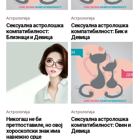
Астрологија
Астрологија
Сексуална астролошка
Сексуална астролошка
компатибилност:
компатибилност: Бик и
Близнаци и Девица
Девица
Астрологија
Астрологија
Никогаш не би
Сексуална астролошка
претпоставиле, но овој
компатибилност: Овен и
хороскопски знак има
Девица
најнежно срце