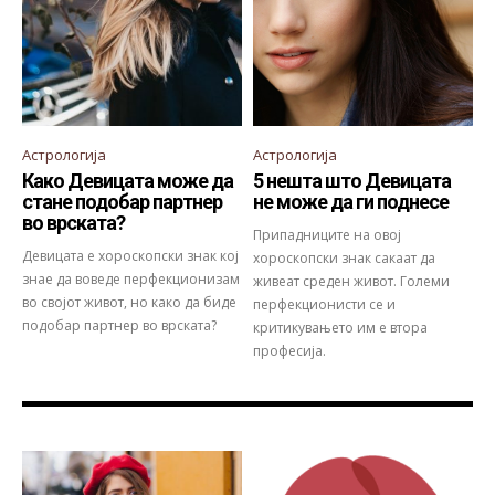
Астрологија
Астрологија
Како Девицата може да
5 нешта што Девицата
стане подобар партнер
не може да ги поднесе
во врската?
Припадниците на овој
Девицата е хороскопски знак кој
хороскопски знак сакаат да
знае да воведе перфекционизам
живеат среден живот. Големи
во својот живот, но како да биде
перфекционисти се и
подобар партнер во врскатa?
критикувањето им е втора
професија.