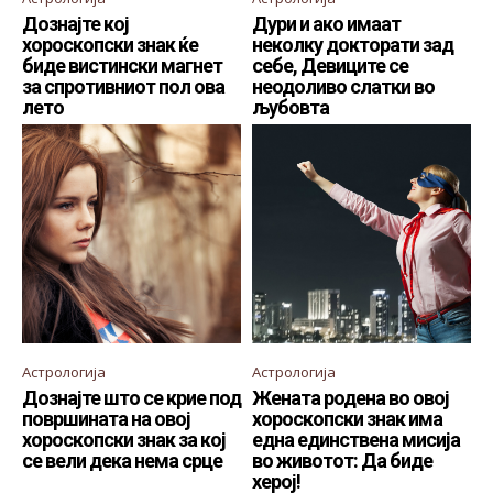
Дознајте кој
Дури и ако имаат
хороскопски знак ќе
неколку докторати зад
биде вистински магнет
себе, Девиците се
за спротивниот пол ова
неодоливо слатки во
лето
љубовта
Астрологија
Астрологија
Дознајте што се крие под
Жената родена во овој
површината на овој
хороскопски знак има
хороскопски знак за кој
една единствена мисија
се вели дека нема срце
во животот: Да биде
херој!