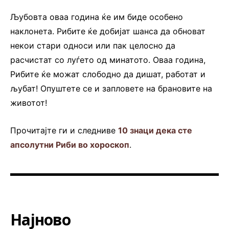
Љубовта оваа година ќе им биде особено
наклонета. Рибите ќе добијат шанса да обноват
некои стари односи или пак целосно да
расчистат со луѓето од минатото. Оваа година,
Рибите ќе можат слободно да дишат, работат и
љубат! Опуштете се и запловете на брановите на
животот!
Прочитајте ги и следниве
10 знаци дека сте
апсолутни Риби во хороскоп
.
Најново