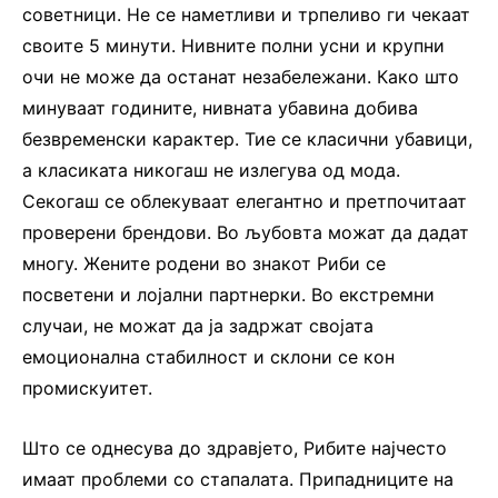
советници. Не се наметливи и трпеливо ги чекаат
своите 5 минути. Нивните полни усни и крупни
очи не може да останат незабележани. Како што
минуваат годините, нивната убавина добива
безвременски карактер. Тие се класични убавици,
а класиката никогаш не излегува од мода.
Секогаш се облекуваат елегантно и претпочитаат
проверени брендови. Во љубовта можат да дадат
многу. Жените родени во знакот Риби се
посветени и лојални партнерки. Во екстремни
случаи, не можат да ја задржат својата
емоционална стабилност и склони се кон
промискуитет.
Што се однесува до здравјето, Рибите најчесто
имаат проблеми со стапалата. Припадниците на