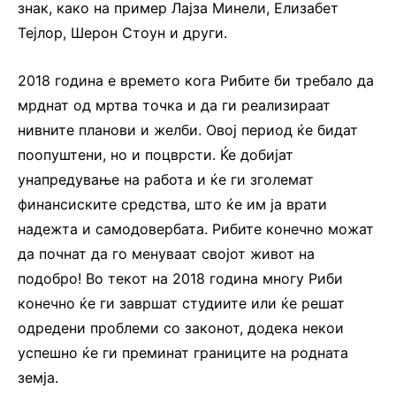
знак, како на пример Лајза Минели, Елизабет
Тејлор, Шерон Стоун и други.
2018 година е времето кога Рибите би требало да
мрднат од мртва точка и да ги реализираат
нивните планови и желби. Овој период ќе бидат
поопуштени, но и поцврсти. Ќе добијат
унапредување на работа и ќе ги зголемат
финансиските средства, што ќе им ја врати
надежта и самодовербата. Рибите конечно можат
да почнат да го менуваат својот живот на
подобро! Во текот на 2018 година многу Риби
конечно ќе ги завршат студиите или ќе решат
одредени проблеми со законот, додека некои
успешно ќе ги преминат границите на родната
земја.