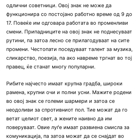
одлични советници. Овој знак не може да
функционира со постојано работно време од 9 до
17. Повеќе им одговара работата во променливи
смени. Припадниците на овој знак не поднесуваат
рутини, па затоа лесно се прилагодуваат на сите
промени. Честопати поседуваат талент за музика,
сликарство, поезија, па ако навреме тргнат во тој
правец, ќе станат многу популарни.
Рибите најчесто имаат крупна градба, широки
рамена, крупни очи и полни усни. Мажите родени
во овој знак се големи шармери и затоа се
неодоливи за спротивниот пол. Тие можат да го
ветат целиот свет, а жените наивно да им
поверуваат. Овие луѓе имаат развиена смисла за
комуникација, па затоа можат да се снајдат во