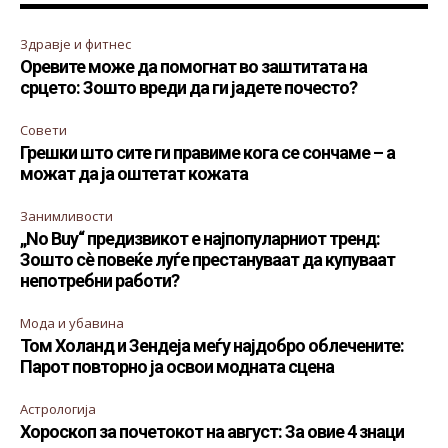
Здравје и фитнес
Оревите може да помогнат во заштитата на
срцето: Зошто вреди да ги јадете почесто?
Совети
Грешки што сите ги правиме кога се сончаме – а
можат да ја оштетат кожата
Занимливости
„No Buy“ предизвикот е најпопуларниот тренд:
Зошто сè повеќе луѓе престануваат да купуваат
непотребни работи?
Мода и убавина
Том Холанд и Зендеја меѓу најдобро облечените:
Парот повторно ја освои модната сцена
Астрологија
Хороскоп за почетокот на август: За овие 4 знаци