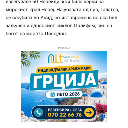
излегувале 50 Нереиди, кои биле ќерки на
морскиот крал Нереј. Најубавата од нив, Галатеа,
се вљубила во Акид, но истовремено во неа бил
заљубен и едноокиот киклоп Полифем, син на
богот на морето Посејдон.
Реклама