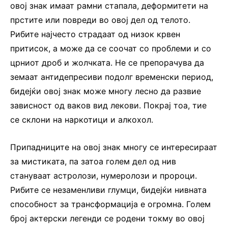
овој знак имаат рамни стапала, деформитети на
прстите или повреди во овој дел од телото.
Рибите најчесто страдаат од низок крвен
притисок, а може да се соочат со проблеми и со
црниот дроб и жолчката. Не се препорачува да
земаат антидепресиви подолг временски период,
бидејќи овој знак може многу лесно да развие
зависност од ваков вид лекови. Покрај тоа, тие
се склони на наркотици и алкохол.
Припадниците на овој знак многу се интересираат
за мистиката, па затоа голем дел од нив
стануваат астролози, нумеролози и пророци.
Рибите се незаменливи глумци, бидејќи нивната
способност за трансформација е огромна. Голем
број актерски легенди се родени токму во овој