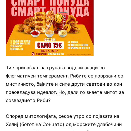
Тие припаѓаат на групата водени знаци со
флегматичен темперамент. Рибите се поврзани со
мистичното, бајките и сите други светови во кои
преовладува идеалот. Но, дали го знаете митот за
соѕвездието Риби?
Според митологијата, секое утро со појавата на
Хелиј (богот на Сонцето) од морските длабочини