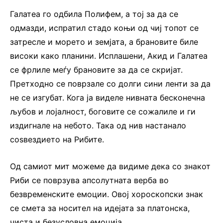
Галатеа го одбила Полифем, а тој за да се
одмазди, испратил стадо коњи од чиј топот се
затресле и морето и земјата, а брановите биле
високи како планини. Исплашени, Акид и Галатеа
се фрлиле меѓу брановите за да се скријат.
Претходно се поврзале со долги сини ленти за да
не се изгубат. Кога ја виделе нивната бесконечна
љубов и лојалност, боговите се сожалиле и ги
издигнале на небото. Така од нив настанало
соѕвездието на Рибите.
Од самиот мит можеме да видиме дека со знакот
Риби се поврзува апсолутната верба во
безвременските емоции. Овој хороскопски знак
се смета за носител на идејата за платонска,
чиста и безусловна емоција.