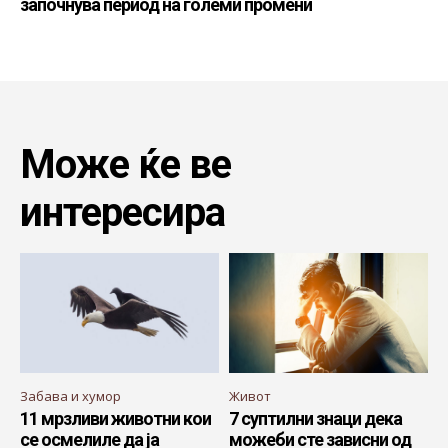
започнува период на големи промени
Може ќе ве
интересира
Забава и хумор
Живот
11 мрзливи животни кои
7 суптилни знаци дека
се осмелиле да ја
можеби сте зависни од