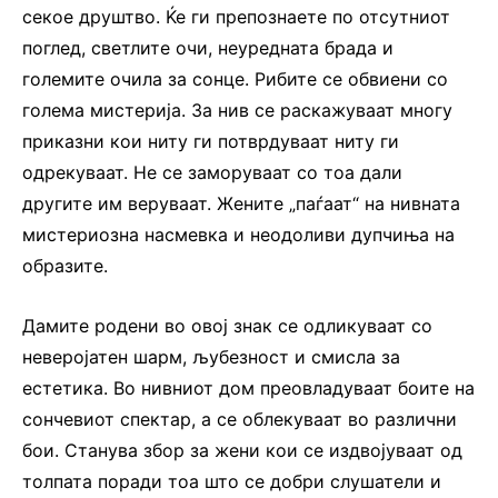
секое друштво. Ќе ги препознаете по отсутниот
поглед, светлите очи, неуредната брада и
големите очила за сонце. Рибите се обвиени со
голема мистерија. За нив се раскажуваат многу
приказни кои ниту ги потврдуваат ниту ги
одрекуваат. Не се заморуваат со тоа дали
другите им веруваат. Жените „паѓаат“ на нивната
мистериозна насмевка и неодоливи дупчиња на
образите.
Дамите родени во овој знак се одликуваат со
неверојатен шарм, љубезност и смисла за
естетика. Во нивниот дом преовладуваат боите на
сончевиот спектар, а се облекуваат во различни
бои. Станува збор за жени кои се издвојуваат од
толпата поради тоа што се добри слушатели и