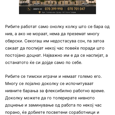
Рибите работат само онолку колку што се бара од
нив, а ако не мораат, нема да преземат многу
обврски. Секогаш им недостасува сон, па затоа
сакаат да поспијат некој час повеќе поради што
постојано доцнат. Најважно им е да се наспијат, а
останатото ќе си дојде само по себе.
Рибите се тимски играчи и немаат големо его.
Многу се лојално доколку се испочитуваат
нивните барања за флексибилно работно време.
Доколку можете да го толерирате нивното
доцнење и заминување од работа по некој час
порано, ќе добиете посветени соработници и