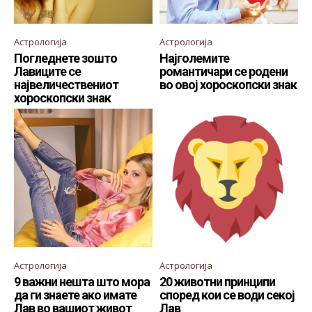
Астрологија
Астрологија
Погледнете зошто
Најголемите
Лавиците се
романтичари се родени
највеличествениот
во овој хороскопски знак
хороскопски знак
Астрологија
Астрологија
9 важни нешта што мора
20 животни принципи
да ги знаете ако имате
според кои се води секој
Лав во вашиот живот
Лав