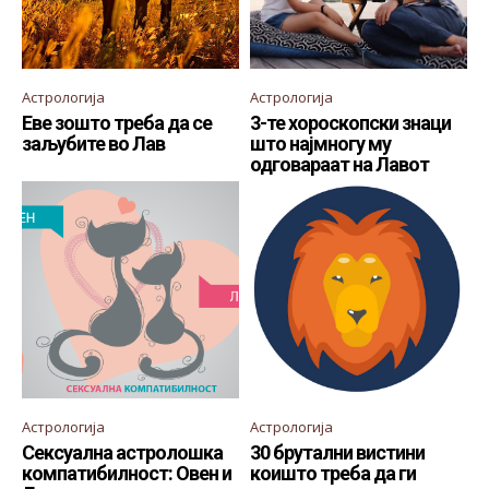
Астрологија
Астрологија
Еве зошто треба да се
3-те хороскопски знаци
заљубите во Лав
што најмногу му
одговараат на Лавот
Астрологија
Астрологија
Сексуална астролошка
30 брутални вистини
компатибилност: Овен и
коишто треба да ги