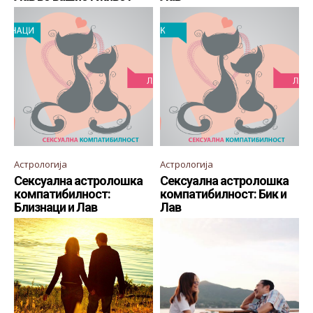
Астрологија
Астрологија
Сексуална астролошка
Сексуална астролошка
компатибилност:
компатибилност: Бик и
Близнаци и Лав
Лав