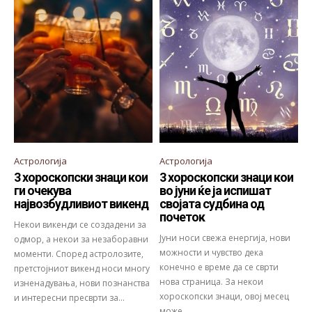
Астрологија
Астрологија
3 хороскопски знаци кои
3 хороскопски знаци кои
ги очекува
во јуни ќе ја испишат
највозбудливиот викенд
својата судбина од
почеток
Некои викенди се создадени за
Јуни носи свежа енергија, нови
одмор, а некои за незаборавни
можности и чувство дека
моменти. Според астролозите,
конечно е време да се сврти
претстојниот викенд носи многу
нова страница. За некои
изненадувања, нови познанства
хороскопски знаци, овој месец
и интересни пресврти за...
може...