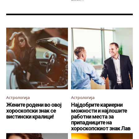
Астрологија
Астрологија
Жените родени во овој
Најдобрите кариерни
хороскопски знак се
можности и најлошите
вистински кралици!
работни места за
припадниците на
хороскопскиот знак Лав