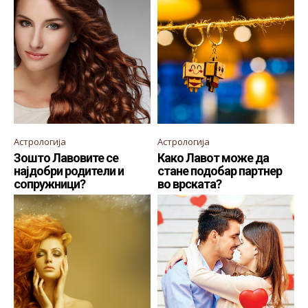
Астрологија
Астрологија
Зошто Лавовите се
Како Лавот може да
најдобри родители и
стане подобар партнер
сопружници?
во врската?