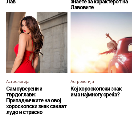
Лав
знаете за карактерот на
Лавовите
Астрологија
Астрологија
Самоуверени и
Кој хороскопски знак
тврдоглави:
има најмногу среќа?
Припадничките на овој
хороскопски знак сакаат
лудо и страсно