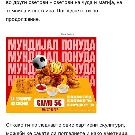
во други светови – светови на чуда и магија, на
темнина и светлина. Погледнете ги во
продолжение.
Реклама
Откако ги погледнавте овие хартиени скулптури,
можеби ќе сакате да погледнете и како
уметница