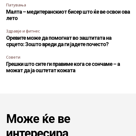
Патувања
Малта – медитеранскиот бисер што ќе ве освои ова
лето
Здравје и фитнес
Оревите може да помогнат во заштитата на
срцето: Зошто вреди да ги јадете почесто?
Совети
Грешки што сите ги правиме кога се сончаме – а
можат да ја оштетат кожата
Може ќе ве
интересира