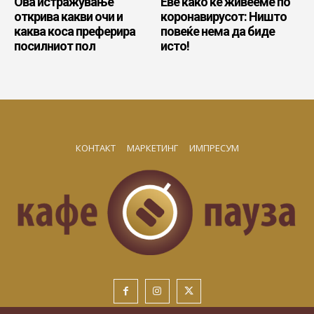
Ова истражување
Еве како ќе живееме по
открива какви очи и
коронавирусот: Ништо
каква коса преферира
повеќе нема да биде
посилниот пол
исто!
КОНТАКТ
МАРКЕТИНГ
ИМПРЕСУМ