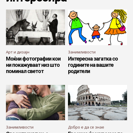
Арт и дизајн
Занимливости
Моќни фотографии кои
Интересна загатка со
ни покажуваат низ што
годините на вашите
поминал светот
родители
Занимливости
Добро е да се знае