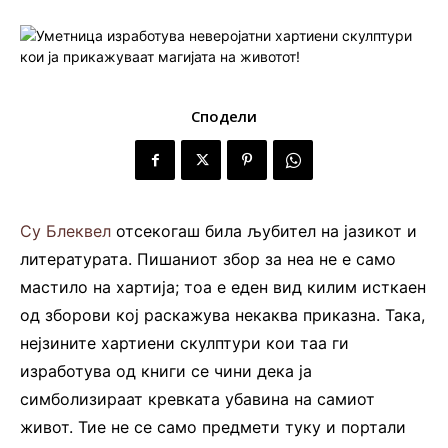
Сподели
Су Блеквел
отсекогаш била љубител на јазикот и
литературата. Пишаниот збор за неа не е само
мастило на хартија; тоа е еден вид килим исткаен
од зборови кој раскажува некаква приказна. Така,
нејзините хартиени скулптури кои таа ги
изработува од книги се чини дека ја
симболизираат кревката убавина на самиот
живот. Тие не се само предмети туку и портали