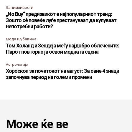
Занимливости
„No Buy“ предизвикот е најпопуларниот тренд:
Зошто сè повеќе луѓе престануваат да купуваат
непотребни работи?
Мода и убавина
Том Холанд и Зендеја меѓу најдобро облечените:
Парот повторно ја освои модната сцена
Астрологија
Хороскоп за почетокот на август: За овие 4 знаци
започнува период на големи промени
Може ќе ве