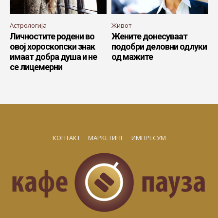
Астрологија
Живот
Личностите родени во
Жените донесуваат
овој хороскопски знак
подобри деловни одлуки
имаат добра душа и не
од мажите
се лицемерни
КОНТАКТ
МАРКЕТИНГ
ИМПРЕСУМ