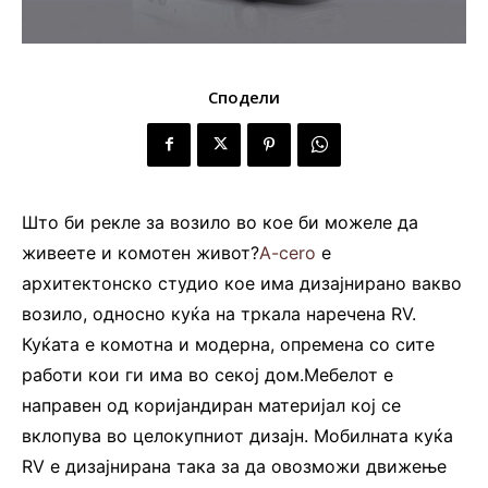
Сподели
Што би рекле за возило во кое би можеле да
живеете и комотен живот?
A-cero
е
архитектонско студио кое има дизајнирано вакво
возило, односно куќа на тркала наречена RV.
Куќата е комотна и модерна, опремена со сите
работи кои ги има во секој дом.Мебелот е
направен од коријандиран материјал кој се
вклопува во целокупниот дизајн. Мобилната куќа
RV е дизајнирана така за да овозможи движење