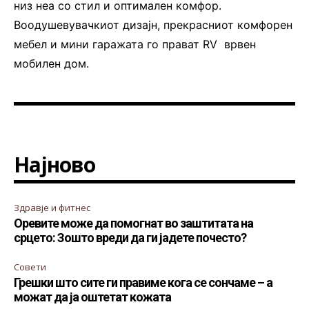
низ неа со стил и оптимален комфор.
Воодушевувачкиот дизајн, прекрасниот комфорен
мебел и мини гаражата го прават RV врвен
мобилен дом.
Најново
Здравје и фитнес
Оревите може да помогнат во заштитата на
срцето: Зошто вреди да ги јадете почесто?
Совети
Грешки што сите ги правиме кога се сончаме – а
можат да ја оштетат кожата