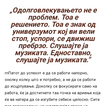
„Одолговлекувањето не е
проблем. Тоа е
решението. Тоа е знак од
универзумот кој ви вели
стоп, успори, се движиш
пребрзо. Слушајте ја
музиката. Едноставно,
слушајте ја музиката.“
rnПатот до успехот е да се работи напорно,
онолку колку што е потребно, а не да се работи
до исцрпување. Доколку се фокусирате само на
работа, ќе ја достигнете таа точка на вриење која
ќе ве натера да се изгубите себеси целосно. Сите
вие воркохолици, не чувствувајте грижа на