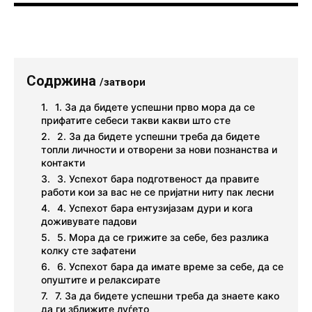
Содржина
/затвори
1. За да бидете успешни прво мора да се
прифатите себеси такви какви што сте
2. За да бидете успешни треба да бидете
топли личности и отворени за нови познанства и
контакти
3. Успехот бара подготвеност да правите
работи кои за вас не се пријатни ниту пак лесни
4. Успехот бара ентузијазам дури и кога
доживувате падови
5. Мора да се грижите за себе, без разлика
колку сте зафатени
6. Успехот бара да имате време за себе, да се
опуштите и релаксирате
7. За да бидете успешни треба да знаете како
да ги зближите луѓето