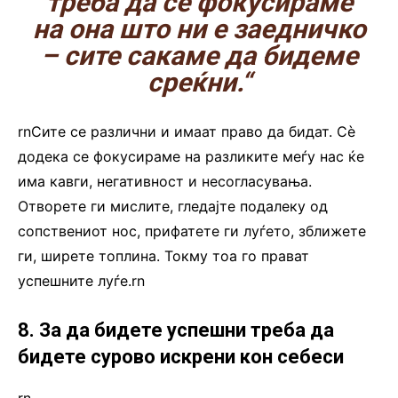
треба да се фокусираме
на она што ни е заедничко
– сите сакаме да бидеме
среќни.“
rnСите се различни и имаат право да бидат. Сè
додека се фокусираме на разликите меѓу нас ќе
има кавги, негативност и несогласувања.
Отворете ги мислите, гледајте подалеку од
сопствениот нос, прифатете ги луѓето, зближете
ги, ширете топлина. Токму тоа го прават
успешните луѓе.rn
8. За да бидете успешни треба да
бидете сурово искрени кон себеси
rn