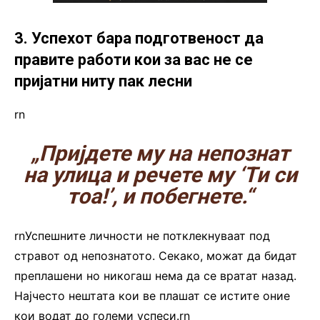
3. Успехот бара подготвеност да
правите работи кои за вас не се
пријатни ниту пак лесни
rn
„Пријдете му на непознат
на улица и речете му ‘Ти си
тоа!’, и побегнете.“
rnУспешните личности не потклекнуваат под
стравот од непознатото. Секако, можат да бидат
преплашени но никогаш нема да се вратат назад.
Најчесто нештата кои ве плашат се истите оние
кои водат до големи успеси.rn