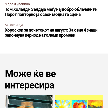
Мода и убавина
Том Холанд и Зендеја меѓу најдобро облечените:
Парот повторно ја освои модната сцена
Астрологија
Хороскоп за почетокот на август: За овие 4 знаци
започнува период на големи промени
Може ќе ве
интересира