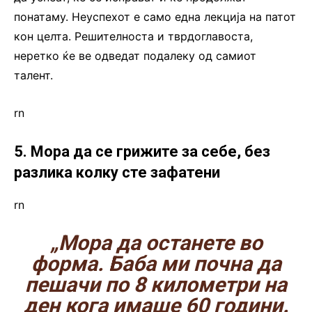
понатаму. Неуспехот е само една лекција на патот
кон целта. Решителноста и тврдоглавоста,
неретко ќе ве одведат подалеку од самиот
талент.
rn
5. Мора да се грижите за себе, без
разлика колку сте зафатени
rn
„Мора да останете во
форма. Баба ми почна да
пешачи по 8 километри на
ден кога имаше 60 години.