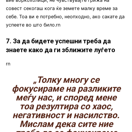
совест секогаш кога ќе земете малку време за
себе. Тоа ви е потребно, неопходно, ако сакате да
успеете во што било.rn
7. За да бидете успешни треба да
знаете како да ги зближите луѓето
rn
„Толку многу се
фокусираме на разликите
меѓу нас, и според мене
тоа резултира со хаос,
негативност и насилство.
Мислам дека сите ние