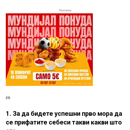
Реклама
rn
1. За да бидете успешни прво мора да
се прифатите себеси такви какви што