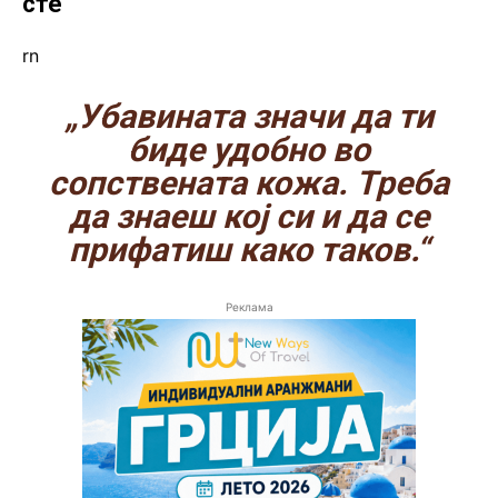
сте
rn
„Убавината значи да ти
биде удобно во
сопствената кожа. Треба
да знаеш кој си и да се
прифатиш како таков.“
Реклама