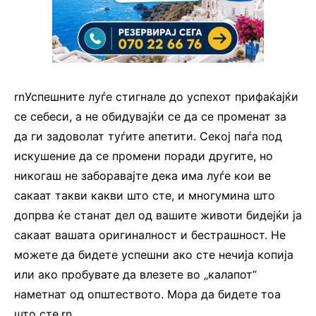
rnУспешните луѓе стигнале до успехот прифаќајќи
се себеси, а не обидувајќи се да се променат за
да ги задоволат туѓите апетити. Секој паѓа под
искушение да се промени поради другите, но
никогаш не заборавајте дека има луѓе кои ве
сакаат такви какви што сте, и многумина што
допрва ќе станат дел од вашите животи бидејќи ја
сакаат вашата оригиналност и бестрашност. Не
можете да бидете успешни ако сте нечија копија
или ако пробувате да влезете во „калапот“
наметнат од општеството. Мора да бидете тоа
што сте.rn