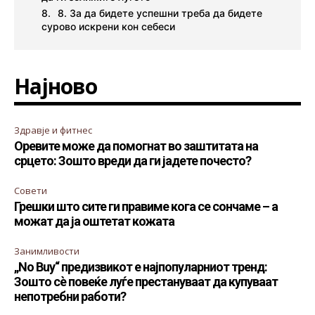
8. За да бидете успешни треба да бидете
сурово искрени кон себеси
Најново
Здравје и фитнес
Оревите може да помогнат во заштитата на
срцето: Зошто вреди да ги јадете почесто?
Совети
Грешки што сите ги правиме кога се сончаме – а
можат да ја оштетат кожата
Занимливости
„No Buy“ предизвикот е најпопуларниот тренд:
Зошто сè повеќе луѓе престануваат да купуваат
непотребни работи?