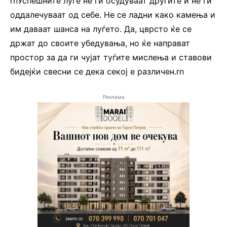
rnУспешните луѓе не ги осудуваат другите и не ги
оддалечуваат од себе. Не се ладни како камења и
им даваат шанса на луѓето. Да, цврсто ќе се
држат до своите убедувања, но ќе направат
простор за да ги чујат туѓите мислења и ставови
бидејќи свесни се дека секој е различен.rn
Реклама