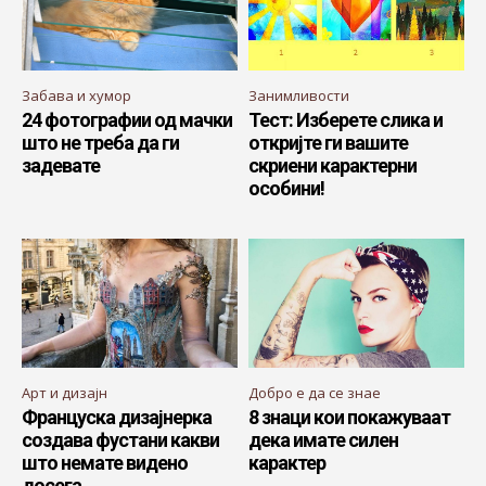
Забава и хумор
Занимливости
24 фотографии од мачки
Тест: Изберете слика и
што не треба да ги
откријте ги вашите
задевате
скриени карактерни
особини!
Арт и дизајн
Добро е да се знае
Француска дизајнерка
8 знаци кои покажуваат
создава фустани какви
дека имате силен
што немате видено
карактер
досега