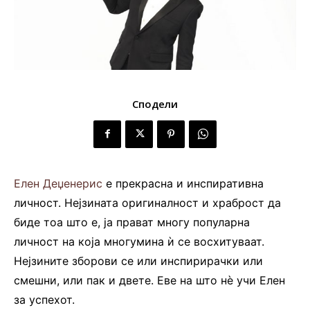
Сподели
Елен Деџенерис
е прекрасна и инспиративна
личност. Нејзината оригиналност и храброст да
биде тоа што е, ја прават многу популарна
личност на која многумина ѝ се восхитуваат.
Нејзините зборови се или инспирирачки или
смешни, или пак и двете. Еве на што нè учи Елен
за успехот.