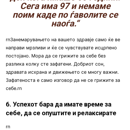
Сега има 97 и немаме
поим каде по ѓаволите се
наоѓа.“
rnЗанемарувањето на вашето здравје само ќе ве
направи мрзливи и ќе се чувствувате исцрпено
постојано. Мора да се грижите за себе без
разлика колку сте зафатени. Добриот сон,
здравата исхрана и движењето се многу важни.
Зафатеноста е само изговор да не се грижите за
себе.rn
6. Успехот бара да имате време за
себе, да се опуштите и релаксирате
rn