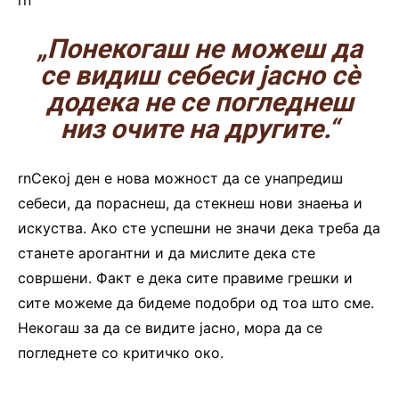
„Понекогаш не можеш да
се видиш себеси јасно сè
додека не се погледнеш
низ очите на другите.“
rnСекој ден е нова можност да се унапредиш
себеси, да пораснеш, да стекнеш нови знаења и
искуства. Ако сте успешни не значи дека треба да
станете арогантни и да мислите дека сте
совршени. Факт е дека сите правиме грешки и
сите можеме да бидеме подобри од тоа што сме.
Некогаш за да се видите јасно, мора да се
погледнете со критичко око.