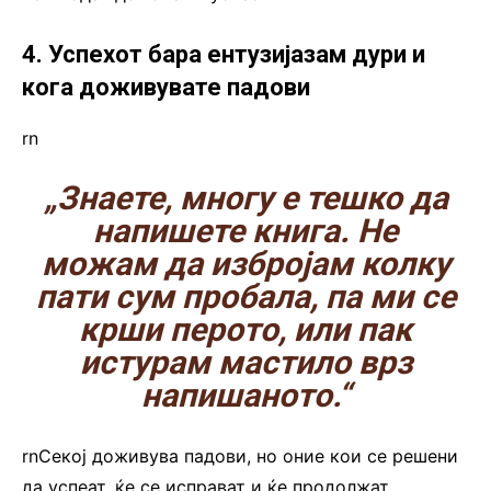
4. Успехот бара ентузијазам дури и
кога доживувате падови
rn
„Знаете, многу е тешко да
напишете книга. Не
можам да избројам колку
пати сум пробала, па ми се
крши перото, или пак
истурам мастило врз
напишаното.“
rnСекој доживува падови, но оние кои се решени
да успеат, ќе се исправат и ќе продолжат