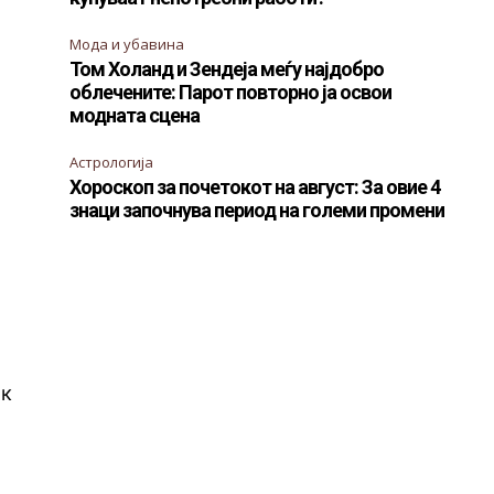
Мода и убавина
Том Холанд и Зендеја меѓу најдобро
облечените: Парот повторно ја освои
модната сцена
Астрологија
Хороскоп за почетокот на август: За овие 4
знаци започнува период на големи промени
ик