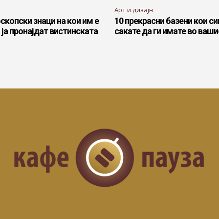
Арт и дизајн
скопски знаци на кои им е
10 прекрасни базени кои си
 ја пронајдат вистинската
сакате да ги имате во ваш