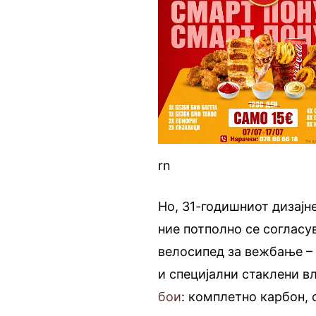
rn
Но, 31-годишниот дизајн
ние потполно се согласу
велосипед за вежбање 
и специјални стаклени в
бои
: комплетно карбон, 