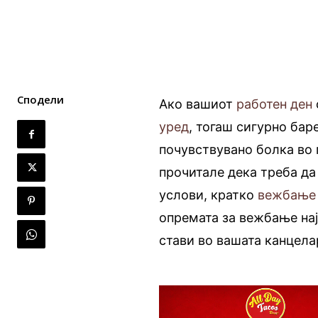
Сподели
Ако вашиот
работен ден
уред
, тогаш сигурно ба
почувствувано болка во г
прочитале дека треба да
услови, кратко
вежбање
опремата за вежбање нај
стави во вашата канцела