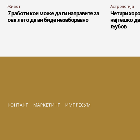
Живот
Астрологија
7 работи кои може да ги направите за
Четири хоро
ова лето да ви биде незаборавно
најтешко да
љубов
КОНТАКТ
МАРКЕТИНГ
ИМПРЕСУМ