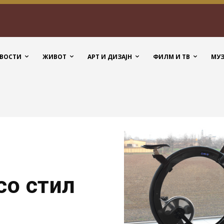
ВОСТИ
ЖИВОТ
АРТ И ДИЗАЈН
ФИЛМ И ТВ
МУ
со стил