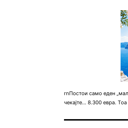
rnПостои само еден „мал
чекајте… 8.300 евра. Тоа