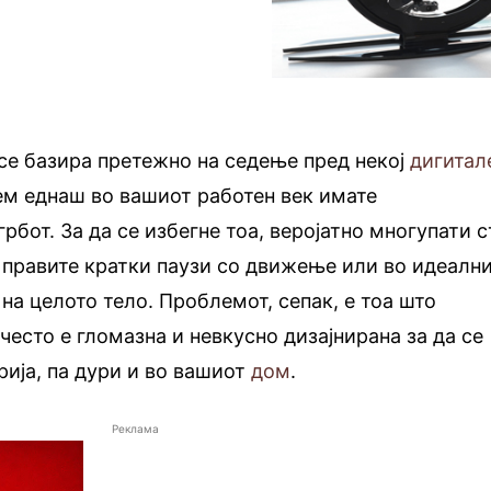
се базира претежно на седење пред некој
дигитал
рем еднаш во вашиот работен век имате
рбот. За да се избегне тоа, веројатно многупати с
 правите кратки паузи со движење или во идеалн
на целото тело. Проблемот, сепак, е тоа што
често е гломазна и невкусно дизајнирана за да се
рија, па дури и во вашиот
дом
.
Реклама