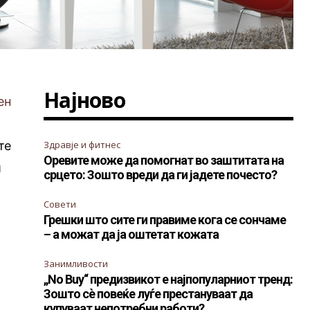
Најново
ен
те
Здравје и фитнес
Оревите може да помогнат во заштитата на
и
срцето: Зошто вреди да ги јадете почесто?
Совети
Грешки што сите ги правиме кога се сончаме
– а можат да ја оштетат кожата
Занимливости
„No Buy“ предизвикот е најпопуларниот тренд:
Зошто сè повеќе луѓе престануваат да
купуваат непотребни работи?