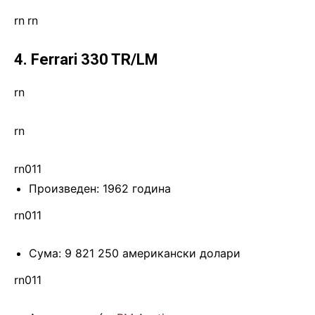
rn
.
rn
4. Ferrari 330 TR/LM
rn
rn
rn011
Произведен: 1962 година
rn011
Сума: 9 821 250 американски долари
rn011