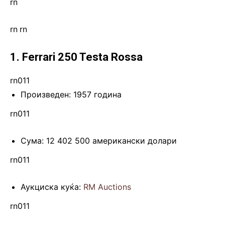
rn
rn
.
rn
1. Ferrari 250 Testa Rossa
rn011
Произведен: 1957 година
rn011
Сума: 12 402 500 американски долари
rn011
Аукциска куќа:
RM Auctions
rn011