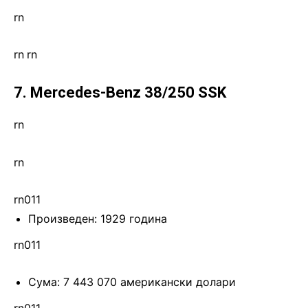
rn
rn
.
rn
7. Mercedes-Benz 38/250 SSK
rn
rn
rn011
Произведен: 1929 година
rn011
Сума: 7 443 070 американски долари
rn011