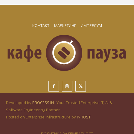
КОНТАКТ
МАРКЕТИНГ
ИМПРЕСУМ
Developed by
PROCESS IN
· Your Trusted Enterprise IT, AI &
Software Engineering Partner ·
Hosted on Enterprise Infrastructure by
INHOST
ПОЛИТИКА ЗА ПРИВАТНОСТ