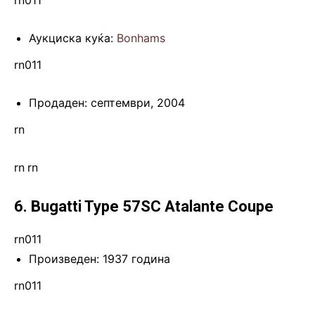
Аукциска куќа:
Bonhams
rn011
Продаден: септември, 2004
rn
rn
.
rn
6. Bugatti Type 57SC Atalante Coupe
rn011
Произведен: 1937 година
rn011