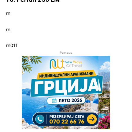
rn
rn
rn011
Реклама