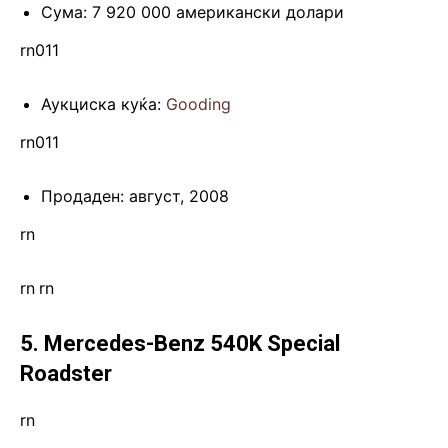
Сума: 7 920 000 американски долари
rn011
Аукциска куќа:
Gooding
rn011
Продаден: август, 2008
rn
rn
.
rn
5. Mercedes-Benz 540K Special
Roadster
rn