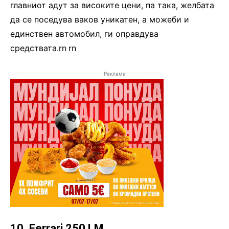
главниот адут за високите цени, па така, желбата
да се поседува ваков уникатен, а можеби и
единствен автомобил, ги оправдува
средствата.rn
.
rn
Реклама
10. Ferrari 250 LM