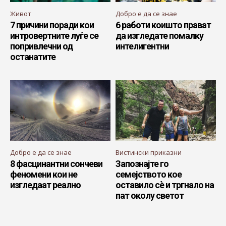
Живот
Добро е да се знае
7 причини поради кои
6 работи коишто прават
интровертните луѓе се
да изгледате помалку
попривлечни од
интелигентни
останатите
Добро е да се знае
Вистински приказни
8 фасцинантни сончеви
Запознајте го
феномени кои не
семејството кое
изгледаат реално
оставило сè и тргнало на
пат околу светот