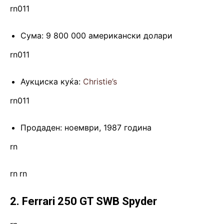
rn011
Сума: 9 800 000 американски долари
rn011
Аукциска куќа:
Christie’s
rn011
Продаден: ноември, 1987 година
rn
rn
.
rn
2. Ferrari 250 GT SWB Spyder