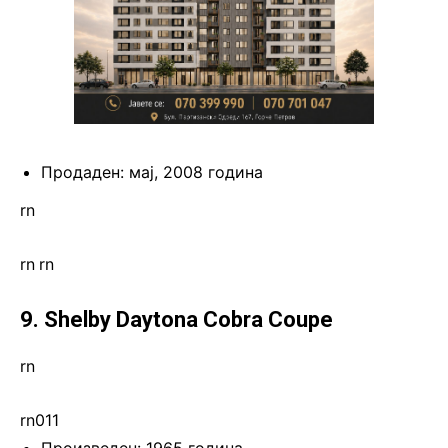
Продаден: мај, 2008 година
rn
rn
.
rn
9. Shelby Daytona Cobra Coupe
rn
rn011
Произведен: 1965 година