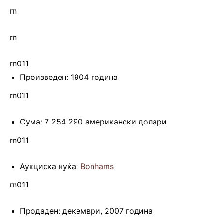
rn
rn
rn011
Произведен: 1904 година
rn011
Сума: 7 254 290 американски долари
rn011
Аукциска куќа:
Bonhams
rn011
Продаден: декември, 2007 година