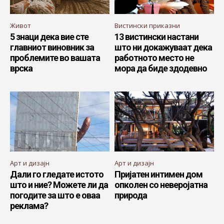
Живот
Вистински приказни
5 знаци дека вие сте
13 вистински настани
главниот виновник за
што ни докажуваат дека
проблемите во вашата
работното место не
врска
мора да биде здодевно
Арт и дизајн
Арт и дизајн
Дали го гледате истото
Пријатен интимен дом
што и ние? Можете ли да
опколен со неверојатна
погодите за што е оваа
природа
реклама?