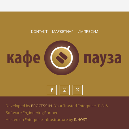
КОНТАКТ
МАРКЕТИНГ
ИМПРЕСУМ
Developed by
PROCESS IN
· Your Trusted Enterprise IT, AI &
Software Engineering Partner ·
Hosted on Enterprise Infrastructure by
INHOST