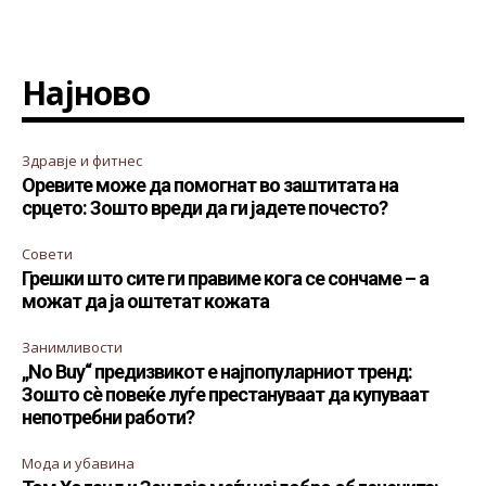
Најново
Здравје и фитнес
Оревите може да помогнат во заштитата на
срцето: Зошто вреди да ги јадете почесто?
Совети
Грешки што сите ги правиме кога се сончаме – а
можат да ја оштетат кожата
Занимливости
„No Buy“ предизвикот е најпопуларниот тренд:
Зошто сè повеќе луѓе престануваат да купуваат
непотребни работи?
Мода и убавина