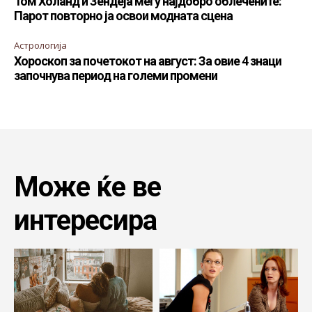
Том Холанд и Зендеја меѓу најдобро облечените:
Парот повторно ја освои модната сцена
Астрологија
Хороскоп за почетокот на август: За овие 4 знаци
започнува период на големи промени
Може ќе ве
интересира