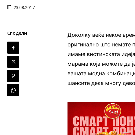
23.08.2017
Сподели
Доколку веќе некое врем
оригинално што немате пр
имаме вистинската идеја 
марама која можете да ја
вашата модна комбинациј
шансите дека многу девој