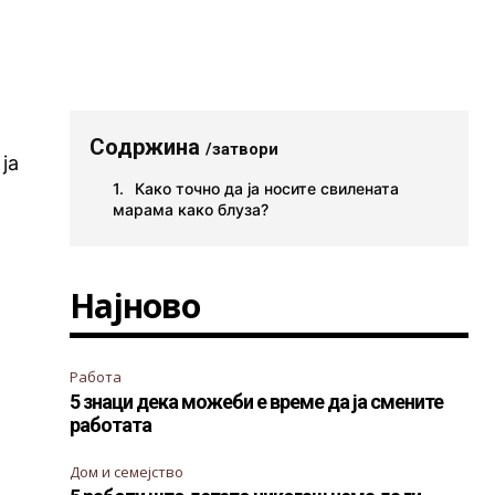
Содржина
/затвори
ја
Како точно да ја носите свилената
марама како блуза?
Најново
Работа
5 знаци дека можеби е време да ја смените
работата
Дом и семејство