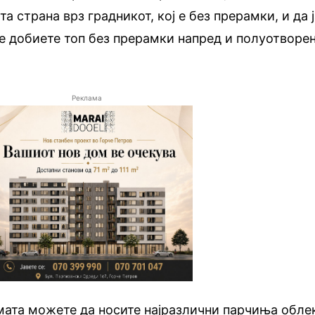
та страна врз градникот, кој е без прерамки, и да 
 ќе добиете топ без прерамки напред и полуотворе
Реклама
мата можете да носите најразлични парчиња обле