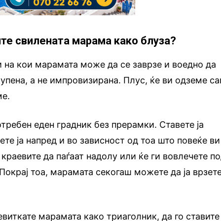
ите свилената марама како блуза?
и на кои марамата може да се заврзе и воедно да
купена, а не импровизирана. Плус, ќе ви одземе с
ме.
отребен еден градник без прерамки. Ставете ја
ете ја напред и во зависност од тоа што повеќе ви
е краевите да паѓаат надолу или ќе ги вовлечете п
 Покрај тоа, марамата секогаш можете да ја врзет
ревиткате марамата како триаголник, да го ставите