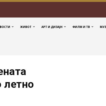
ВОСТИ
ЖИВОТ
АРТ И ДИЗАЈН
ФИЛМ И ТВ
МУ
ената
 летно