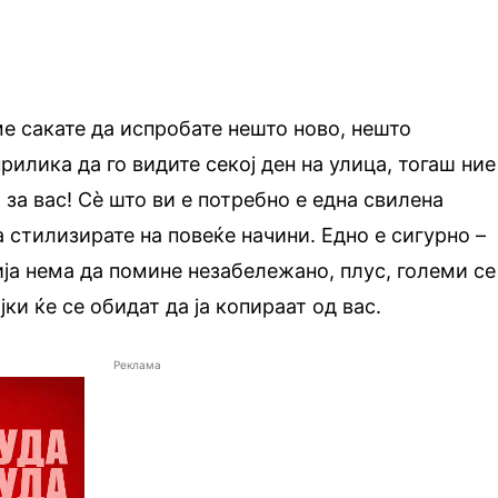
е сакате да испробате нешто ново, нешто
илика да го видите секој ден на улица, тогаш ние 
за вас! Сѐ што ви е потребно е една свилена
 стилизирате на повеќе начини. Едно е сигурно –
а нема да помине незабележано, плус, големи се
ки ќе се обидат да ја копираат од вас.
Реклама