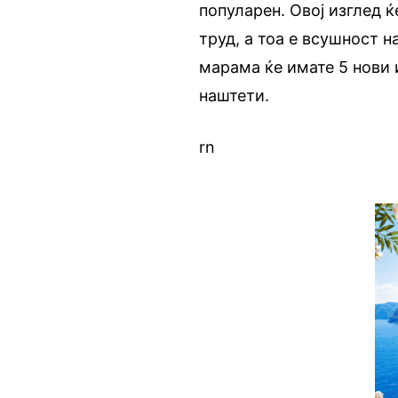
популарен. Овој изглед ќ
труд, а тоа е всушност 
марама ќе имате 5 нови 
наштети.
rn