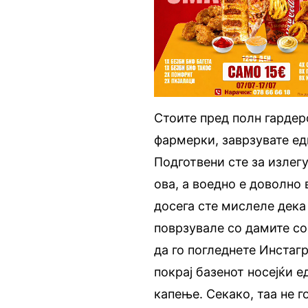
Стоите пред полн гардер
фармерки, заврзувате ед
Подготвени сте за излег
ова, а воедно е доволно
досега сте мислеле дека
поврзувале со дамите со
да го погледнете Инстаг
покрај базенот носејќи 
капење. Секако, таа не г