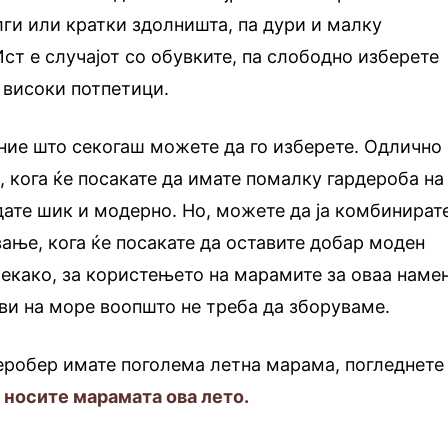
ги или кратки здолништа, па дури и малку
Ист е случајот со обувките, па слободно изберете
, високи потпетици.
ние што секогаш можете да го изберете. Одлично 
, кога ќе посакате да имате помалку гардероба на
едате шик и модерно. Но, можете да ја комбинират
вање, кога ќе посакате да оставите добар моден
Секако, за користењето на марамите за оваа наме
ови на море воопшто не треба да зборуваме.
еробер имате поголема летна марама, погледнет
 носите марамата ова лето.