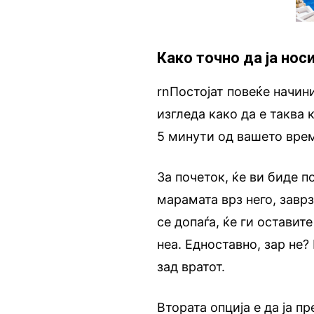
Како точно да ја нос
rnПостојат повеќе начин
изгледа како да е таква 
5 минути од вашето вре
За почеток, ќе ви биде п
марамата врз него, заврз
се допаѓа, ќе ги оставит
неа. Едноставно, зар не?
зад вратот.
Втората опција е да ја п