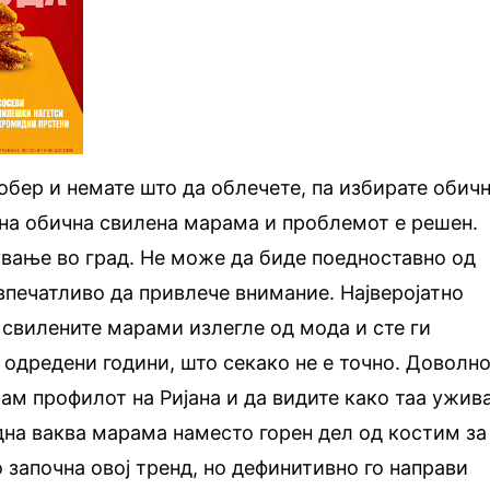
обер и немате што да облечете, па избирате обич
на обична свилена марама и проблемот е решен.
ување во град. Не може да биде поедноставно од
 впечатливо да привлече внимание. Најверојатно
 свилените марами излегле од мода и сте ги
 одредени години, што секако не е точно. Доволно
рам профилот на Ријана и да видите како таа ужив
една ваква марама наместо горен дел од костим за
о започна овој тренд, но дефинитивно го направи