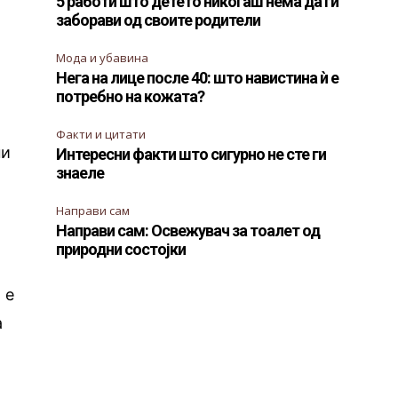
5 работи што детето никогаш нема да ги
заборави од своите родители
Мода и убавина
Нега на лице после 40: што навистина ѝ е
потребно на кожата?
Факти и цитати
ни
Интересни факти што сигурно не сте ги
знаеле
Направи сам
Направи сам: Освежувач за тоалет од
природни состојки
 е
а