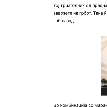
тој триаголник од предна
заврзете на грбот. Така
грб назад.
Во комбинација со мара