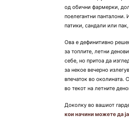
од обични фармерки, дол
поелегантни панталони. 
патики, сандали или пак
Ова е дефинитивно реше
за топлите, летни денови
себе, но притоа да изгл
за некое вечерно излегу
впечаток во околината. 
во текот на летните ден
Доколку во вашиот гард
кои начини можете да ја