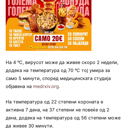
На 4 ᵒС, вирусот може да живее скоро 2 недели,
додека на температура од 70 ᵒС тој умира за
само 5 минути, според медицинската студија
објавена на
medrxiv.org
.
На температура од 22 степени короната е
активна 7 дена, на 37 степени не повеќе од 2
дена, додека на температура од 56 степени може
да живее 30 минути.