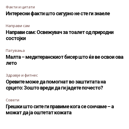
Факти и цитати
Интересни факти што сигурно не сте ги знаеле
Направи сам
Направи сам: Освежувач за тоалет од природни
состојки
Патувања
Малта – медитеранскиот бисер што ќе ве освои ова
лето
Здравје и фитнес
Оревите може да помогнат во заштитата на
срцето: Зошто вреди да ги јадете почесто?
Совети
Грешки што сите ги правиме кога се сончаме – а
можат да ја оштетат кожата