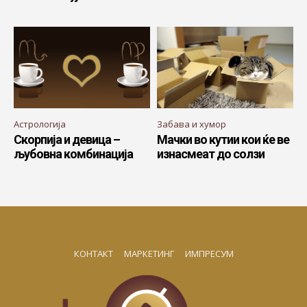
Астрологија
Забава и хумор
Скорпија и девица –
Мачки во кутии кои ќе ве
љубовна комбинација
изнасмеат до солзи
КОНТАКТ
МАРКЕТИНГ
ИМПРЕСУМ