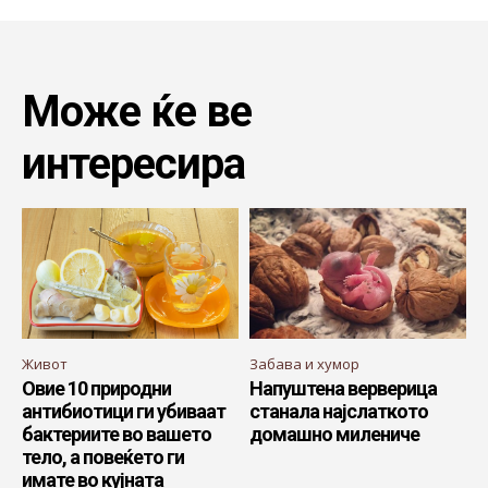
Може ќе ве
интересира
Живот
Забава и хумор
Овие 10 природни
Напуштена верверица
антибиотици ги убиваат
станала најслаткото
бактериите во вашето
домашно милениче
тело, а повеќето ги
имате во кујната