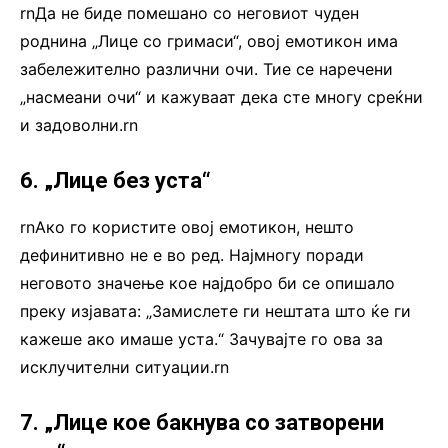
rnДа не биде помешано со неговиот чуден
роднина „Лице со гримаси“, овој емотикон има
забележително различни очи. Тие се наречени
„насмеани очи“ и кажуваат дека сте многу среќни
и задоволни.rn
6. „Лице без уста“
rnАко го користите овој емотикон, нешто
дефинитивно не е во ред. Најмногу поради
неговото значење кое најдобро би се опишало
преку изјавата: „Замислете ги нештата што ќе ги
кажеше ако имаше уста.“ Зачувајте го ова за
исклучителни ситуации.rn
7. „Лице кое бакнува со затворени