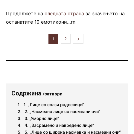
Продолжете на
следната страна
за значењето на
останатите 10 емотикони…rn
1
2
Содржина
/затвори
1. „Лице со солзи радосници“
2. „Насмеано лице со насмеани очи“
3. „Уморно лице“
4. „Засрамено и навредено лице“
5. „Лице со широка насмевка и насмеани очи“