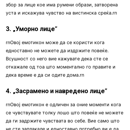
збор за лице кое има румени образи, затворена
уста и искажува чувство на вистинска среќа.rn
3. „Уморно лице“
rnОвој емотикон може да се користи кога
едноставно не можете да издржите повеќе.
Всушност со него вие кажувате дека сте се
откажале од тоа што моментално го правите и
дека време е да си одите дома.rn
4. „Засрамено и навредено лице“
rnОвој емотикон е одличен за оние моменти кога
се чувствувате толку лошо што повеќе не можете
да ги задржите чувствата во себе. Вие само што
не сте заплакале и едноставно потребно ви е да