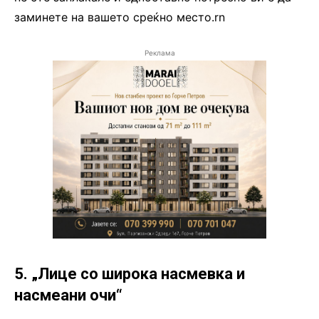
заминете на вашето среќно место.rn
Реклама
5. „Лице со широка насмевка и
насмеани очи“