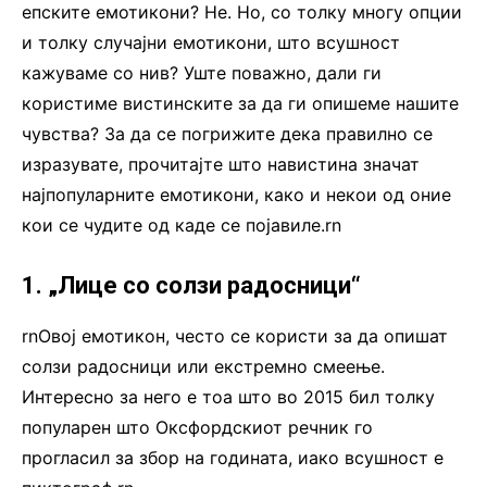
епските емотикони? Не. Но, со толку многу опции
и толку случајни емотикони, што всушност
кажуваме со нив? Уште поважно, дали ги
користиме вистинските за да ги опишеме нашите
чувства? За да се погрижите дека правилно се
изразувате, прочитајте што навистина значат
најпопуларните емотикони, како и некои од оние
кои се чудите од каде се појавиле.rn
1. „Лице со солзи радосници“
rnОвој емотикон, често се користи за да опишат
солзи радосници или екстремно смеење.
Интересно за него е тоа што во 2015 бил толку
популарен што Оксфордскиот речник го
прогласил за збор на годината, иако всушност е