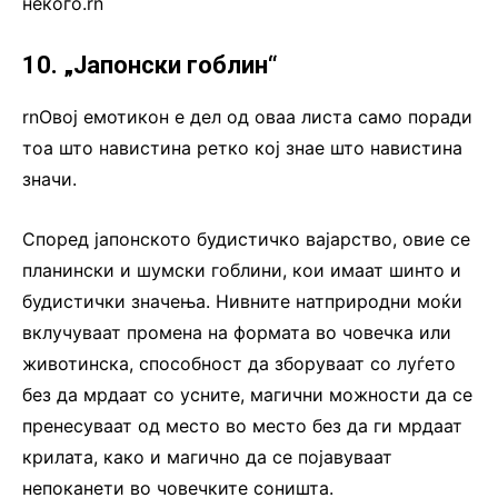
некого.rn
10. „Јапонски гоблин“
rnОвој емотикон е дел од оваа листа само поради
тоа што навистина ретко кој знае што навистина
значи.
Според јапонското будистичко вајарство, овие се
планински и шумски гоблини, кои имаат шинто и
будистички значења. Нивните натприродни моќи
вклучуваат промена на формата во човечка или
животинска, способност да зборуваат со луѓето
без да мрдаат со усните, магични можности да се
пренесуваат од место во место без да ги мрдаат
крилата, како и магично да се појавуваат
непоканети во човечките соништа.