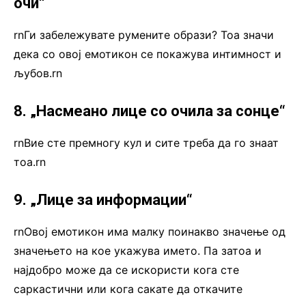
очи“
rnГи забележувате румените образи? Тоа значи
дека со овој емотикон се покажува интимност и
љубов.rn
8. „Насмеано лице со очила за сонце“
rnВие сте премногу кул и сите треба да го знаат
тоа.rn
9. „Лице за информации“
rnОвој емотикон има малку поинакво значење од
значењето на кое укажува името. Па затоа и
најдобро може да се искористи кога сте
саркастични или кога сакате да откачите