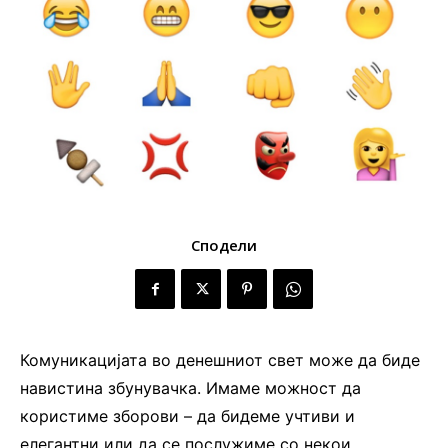
Сподели
Комуникацијата во денешниот свет може да биде
навистина збунувачка. Имаме можност да
користиме зборови – да бидеме учтиви и
елегантни или да се послужиме со некои