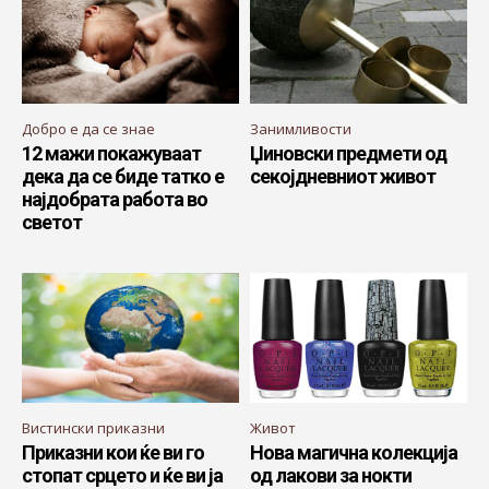
Добро е да се знае
Занимливости
12 мажи покажуваат
Џиновски предмети од
дека да се биде татко е
секојдневниот живот
најдобрата работа во
светот
Вистински приказни
Живот
Приказни кои ќе ви го
Нова магична колекција
стопат срцето и ќе ви ја
од лакови за нокти