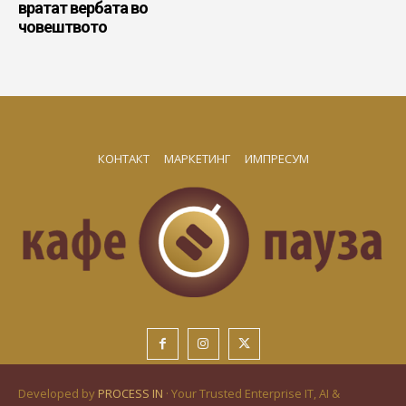
вратат вербата во
човештвото
КОНТАКТ
МАРКЕТИНГ
ИМПРЕСУМ
Developed by
PROCESS IN
· Your Trusted Enterprise IT, AI &