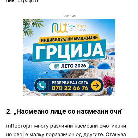
пиктограф.rn
Реклама
2. „Насмеано лице со насмеани очи“
rnПостојат многу различни насмеани емотикони,
но овој е малку поразличен од другите. Станува