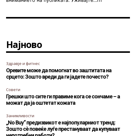
вниманието на публиката. Уживајте…rn
Најново
Здравје и фитнес
Оревите може да помогнат во заштитата на
срцето: Зошто вреди да ги јадете почесто?
Совети
Грешки што сите ги правиме кога се сончаме – а
можат да ја оштетат кожата
Занимливости
„No Buy“ предизвикот е најпопуларниот тренд:
Зошто сè повеќе луѓе престануваат да купуваат
непотребни работи?