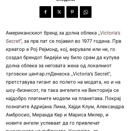
Американскиот бренд за долна облека „
Victoria’s
Secret
“, за прв пат се појавил во 1977 година. Прв
креатор е Рој Рејмонд, кој, верувале или не, го
создал брендот бидејќи му било срам да купува
долна облека за неговата жена од локалниот
трговски центар.rnДенеска „Victoria’s Secret“,
претставува гигант во полето на модата, но и на
шоу-бизнисот, па така ангелите на Викторија се
најдобро платените модели на планетава. Покрај
познатите Адријана Лима, Хајди Клум, Александра
Амбросио, Миранда Кер и Мариса Милер, и
новите ангели успеваат да го привлечат