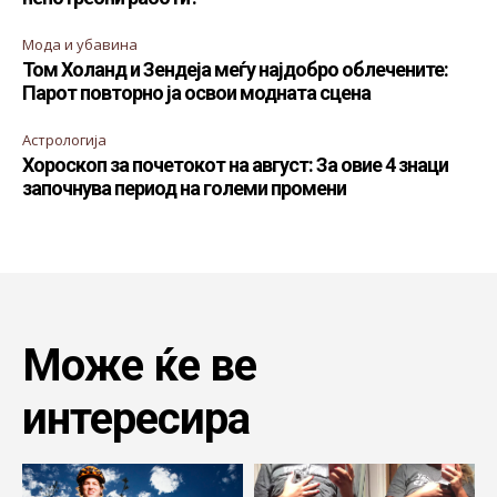
Мода и убавина
Том Холанд и Зендеја меѓу најдобро облечените:
Парот повторно ја освои модната сцена
Астрологија
Хороскоп за почетокот на август: За овие 4 знаци
започнува период на големи промени
Може ќе ве
интересира