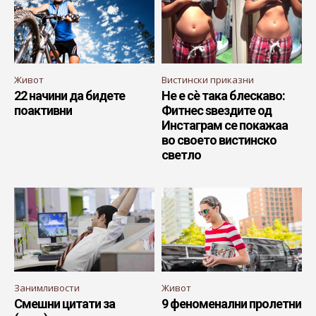
Живот
Вистински приказни
22 начини да бидете
Не е сè така блескаво:
поактивни
Фитнес ѕвездите од
Инстаграм се покажаа
во своето вистинско
светло
Занимливости
Живот
Смешни цитати за
9 феноменални пролетни