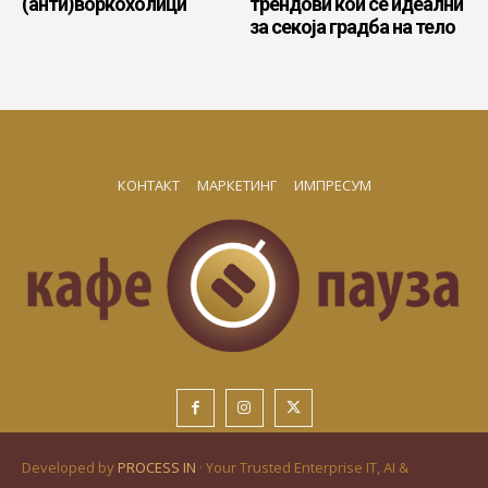
(анти)воркохолици
трендови кои се идеални
за секоја градба на тело
КОНТАКТ
МАРКЕТИНГ
ИМПРЕСУМ
Developed by
PROCESS IN
· Your Trusted Enterprise IT, AI &