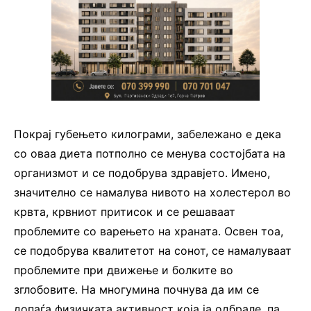
Покрај губењето килограми, забележано е дека
со оваа диета потполно се менува состојбата на
организмот и се подобрува здравјето. Имено,
значително се намалува нивото на холестерол во
крвта, крвниот притисок и се решаваат
проблемите со варењето на храната. Освен тоа,
се подобрува квалитетот на сонот, се намалуваат
проблемите при движење и болките во
зглобовите. На многумина почнува да им се
допаѓа физичката активност која ја одбрале, па