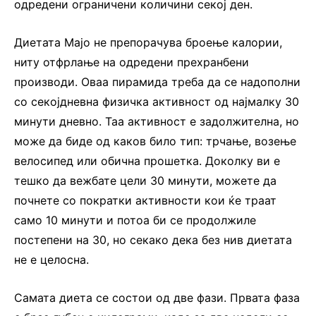
одредени ограничени количини секој ден.
Диетата Мајо не препорачува броење калории,
ниту отфрлање на одредени прехранбени
производи. Оваа пирамида треба да се надополни
со секојдневна физичка активност од најмалку 30
минути дневно. Таа активност е задолжителна, но
може да биде од каков било тип: трчање, возење
велосипед или обична прошетка. Доколку ви е
тешко да вежбате цели 30 минути, можете да
почнете со пократки активности кои ќе траат
само 10 минути и потоа би се продолжиле
постепени на 30, но секако дека без нив диетата
не е целосна.
Самата диета се состои од две фази. Првата фаза