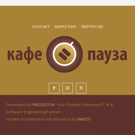
КОНТАКТ
МАРКЕТИНГ
ИМПРЕСУМ
Developed by
PROCESS IN
· Your Trusted Enterprise IT, AI &
Software Engineering Partner ·
Hosted on Enterprise Infrastructure by
INHOST