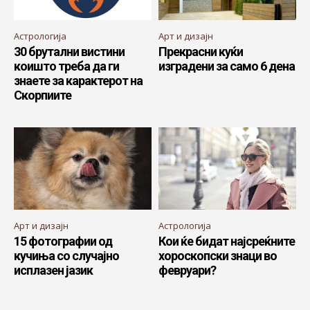
Астрологија
Арт и дизајн
30 брутални вистини
Прекрасни куќи
коишто треба да ги
изградени за само 6 дена
знаете за карактерот на
Скорпиите
Арт и дизајн
Астрологија
15 фотографии од
Кои ќе бидат најсреќните
кучиња со случајно
хороскопски знаци во
исплазен јазик
февруари?