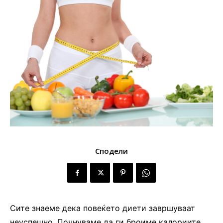
Сподели
Сите знаеме дека повеќето диети завршуваат
неуспешно. Почнуваме да ги броиме калориите,