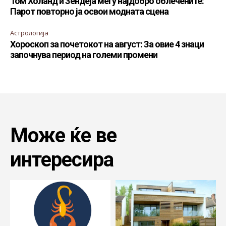
Том Холанд и Зендеја меѓу најдобро облечените:
Парот повторно ја освои модната сцена
Астрологија
Хороскоп за почетокот на август: За овие 4 знаци
започнува период на големи промени
Може ќе ве
интересира