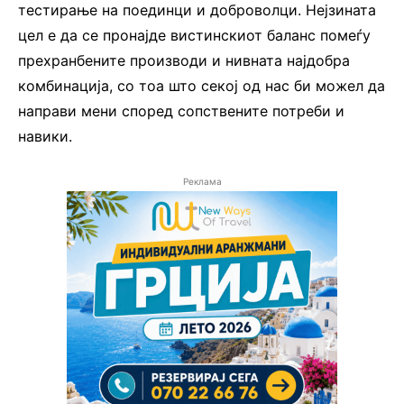
тестирање на поединци и доброволци. Нејзината
цел е да се пронајде вистинскиот баланс помеѓу
прехранбените производи и нивната најдобра
комбинација, со тоа што секој од нас би можел да
направи мени според сопствените потреби и
навики.
Реклама