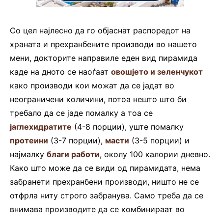
Со цел најлесно да го објаснат распоредот на
храната и прехранбените производи во нашето
мени, докторите направиле еден вид пирамида
каде на дното се наоѓаат
овошјето и зеленчукот
како производи кои можат да се јадат во
неограничени количини, потоа нешто што би
требало да се јаде помалку а тоа се
јаглехидратите
(4-8 порции), уште помалку
протеини
(3-7 порции),
масти
(3-5 порции) и
најмалку
благи работи
, околу 100 калории дневно.
Како што може да се види од пирамидата, нема
забранети прехранбени производи, ништо не се
отфрла ниту строго забранува. Само треба да се
внимава производите да се комбинираат во