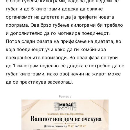
е брзо губење килограми, каде за две недели се
губат и до 5 килограми додека да свикне
организмот на диетата и да ја прифати новата
програма. Ова брзо губење килограми би требало
и дополнително да го мотивира поединецот.
Потоа следи фазата на прифаќање на диетата, во
која поединецот учи како да ги комбинира
прехранбените производи. Во оваа фаза се губи
до 1 килограм неделно сѐ додека е потребно да се
губат килограми, иако овој начин на живот може
да се практикува засекогаш.
Реклама