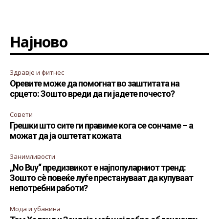
Најново
Здравје и фитнес
Оревите може да помогнат во заштитата на
срцето: Зошто вреди да ги јадете почесто?
Совети
Грешки што сите ги правиме кога се сончаме – а
можат да ја оштетат кожата
Занимливости
„No Buy“ предизвикот е најпопуларниот тренд:
Зошто сè повеќе луѓе престануваат да купуваат
непотребни работи?
Мода и убавина