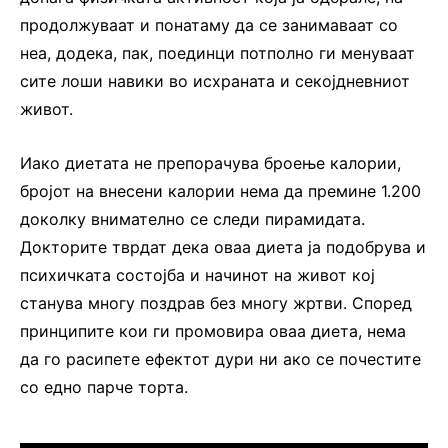
продолжуваат и понатаму да се занимаваат со
неа, додека, пак, поединци потполно ги менуваат
сите лоши навики во исхраната и секојдневниот
живот.
Иако диетата не препорачува броење калории,
бројот на внесени калории нема да премине 1.200
доколку внимателно се следи пирамидата.
Докторите тврдат дека оваа диета ја подобрува и
психичката состојба и начинот на живот кој
станува многу поздрав без многу жртви. Според
принципите кои ги промовира оваа диета, нема
да го расипете ефектот дури ни ако се почестите
со едно парче торта.