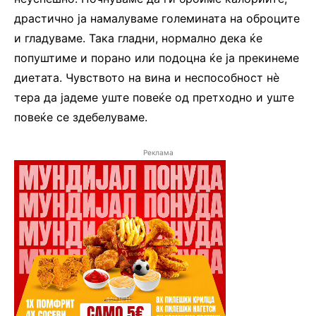
драстично ја намалуваме големината на оброците
и гладуваме. Така гладни, нормално дека ќе
попуштиме и порано или подоцна ќе ја прекинеме
диетата. Чувството на вина и неспособност нѐ
тера да јадеме уште повеќе од претходно и уште
повеќе се здебелуваме.
Реклама