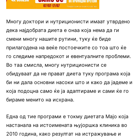
Многу доктори и нутриционисти имаат утврдено
дека најдобрата диета е онаа која нема да ги
смени многу нашите рутини, туку ќе биде
прилагодена на веќе постоечките со тоа што ќе
го следиме напредокот и евентуалните проблеми.
Во таа смисла, многу нутриционисти се
обидуваат да не прават диета туку програма која
би ни дала основни насоки што и како да јадеме и
која подоцна само ќе ја адаптираме и сами ќе го
бираме менито на исхрана.
Една од тие програми е токму диетата Мајо која
настанала на истоимената њујоршка клиника во
2010 година, како резултат на истражување и