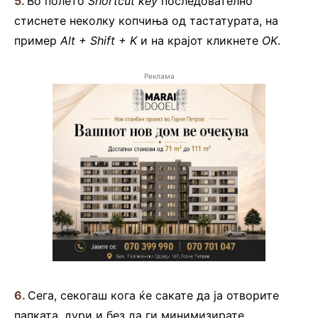
5.
Во полето
Shortcut key
последователно
стиснете неколку копчиња од тастатурата, на
пример
Alt + Shift + K
и на крајот кликнете
OK
.
Реклама
6.
Сега, секогаш кога ќе сакате да ја отворите
папката, дури и без да ги минимизирате