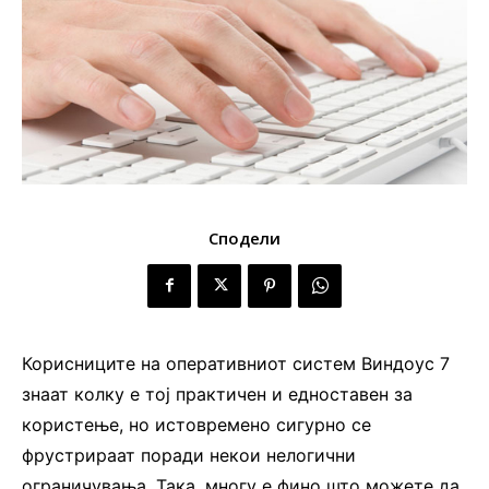
Сподели
Корисниците на оперативниот систем Виндоус 7
знаат колку е тој практичен и едноставен за
користење, но истовремено сигурно се
фрустрираат поради некои нелогични
ограничувања. Така, многу е фино што можете да