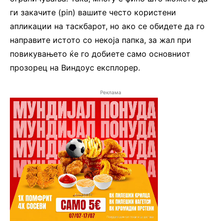
ги закачите (pin) вашите често користени
апликации на таскбарот, но ако се обидете да го
направите истото со некоја папка, за жал при
повикувањето ќе го добиете само основниот
прозорец на Виндоус експлорер.
Реклама