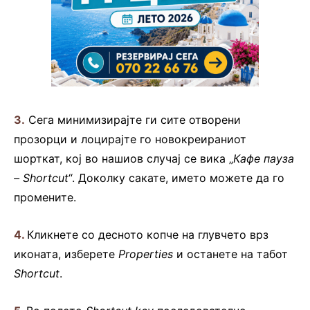
3.
Сега минимизирајте ги сите отворени
прозорци и лоцирајте го новокреираниот
шорткат, кој во нашиов случај се вика „
Кафе пауза
– Shortcut
“. Доколку сакате, името можете да го
промените.
4.
Кликнете со десното копче на глувчето врз
иконата, изберете
Properties
и останете на табот
Shortcut
.