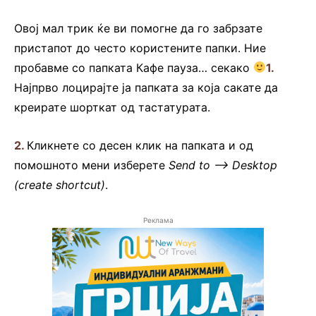
Овој мал трик ќе ви помогне да го забрзате
пристапот до често користените папки. Ние
пробавме со папката Кафе пауза… секако
1.
Најпрво лоцирајте ја папката за која сакате да
креирате шорткат од тастатурата.
2.
Кликнете со десен клик на папката и од
помошното мени изберете
Send to –> Desktop
(create shortcut)
.
Реклама