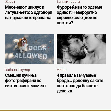
Живот
Занимливости
Месечниот циклус и
Фуроре ќе ви го одземе
летувањето: 5 одговори
здивот: Неверојатно
на најважните прашања
скриено село „кое не
постои“!
Забава и хумор
Живот
Смешни кучиња
4 правила за чување
фотографирани во
брада… доколку сакате
вистинскиот момент
повторно да бакнете
девојка