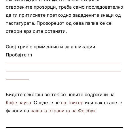
отворените прозорци, треба само последователно
да ги притиснете претходно зададените знаци од
тастатурата. Прозорецот од оваа папка ќе се
отвори врз сите останати.
Овој трик е применлив и за апликации.
Пробајте!rn
—————————————————————————
—————————————————————————
—————
Бидете секогаш во тек со новите содржини на
Кафе пауза
. Следете нè
на Твитер
или пак станете
фанови на
нашата страница на Фејсбук
.