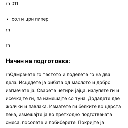
rn 011
сол и црн пипер
rn
rn
Начин на подготовка:
rnОдмрзнете го тестото и поделете го на два
дела. Исцедете ја рибата од маслото и добро
изгмечете ја. Сварете четири јајца, излупете ги и
исечкајте ги, па измешајте со туна. Додадете две
жолчки и павлака. Изматете ги белките во цврста
пена, измешајте ја во претходно подготвената
смеса, посолете и побиберете. Покријте ја