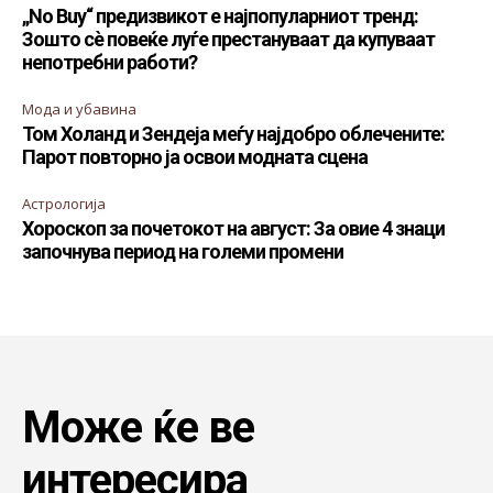
„No Buy“ предизвикот е најпопуларниот тренд:
Зошто сè повеќе луѓе престануваат да купуваат
непотребни работи?
Мода и убавина
Том Холанд и Зендеја меѓу најдобро облечените:
Парот повторно ја освои модната сцена
Астрологија
Хороскоп за почетокот на август: За овие 4 знаци
започнува период на големи промени
Може ќе ве
интересира