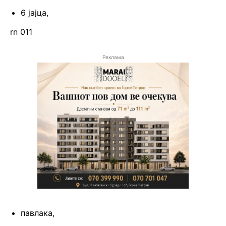
6 јајца,
rn 011
Реклама
павлака,