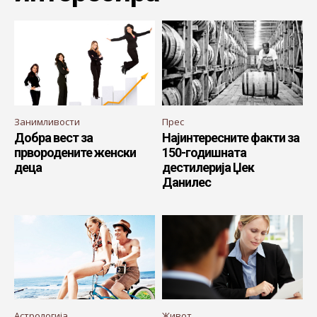
Занимливости
Прес
Добра вест за
Најинтересните факти за
првородените женски
150-годишната
деца
дестилерија Џек
Данилес
Астрологија
Живот