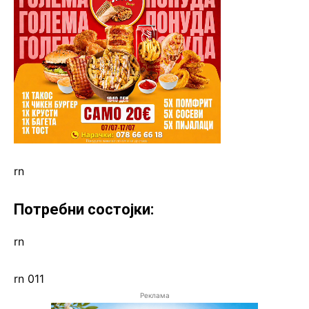
rn
Потребни состојки:
rn
rn 011
Реклама