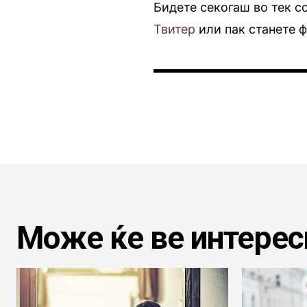
Бидете секогаш во тек с
Твитер
или пак станете 
Може ќе ве интерес