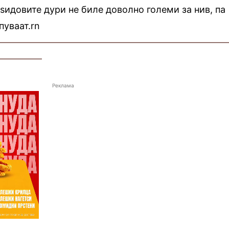
 ѕидовите дури не биле доволно големи за нив, па
пуваат.rn
—————————————————————————
—————
Реклама