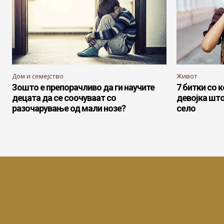
Дом и семејство
Живот
Зошто е препорачливо да ги научите
7 битки со к
децата да се соочуваат со
девојка што
разочарување од мали нозе?
село