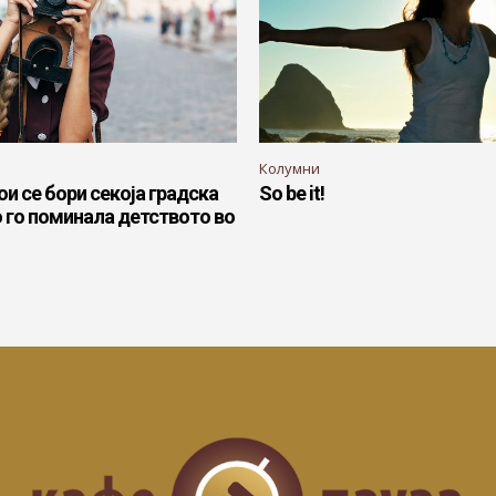
Колумни
ои се бори секоја градска
So be it!
 го поминала детството во