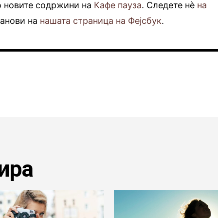
о новите содржини на
Кафе пауза
. Следете нè
на
фанови на
нашата страница на Фејсбук
.
ира