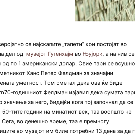
веројатно се најскапите „тапети“ кои постојат во
 на дел од
музејот Гугенхајм
во
Њујорк
, а на нив се
и од по 1 американски долар. Овие пари се всушн
уметникот Ханс Петер Фелдман за значајни
ната уметност. Том сметал дека ова ќе биде
т.rn70-годишниот Фелдман изјавил дека сумата пар
о значење за него, бидејќи кога тој започнал да се
 50-тите години на минатиот век, таа воопшто не
 Сега, во денешно време, таа е премногу
иците во музејот им биле потребни 13 дена за да 