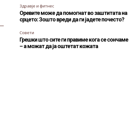
Здравје и фитнес
Оревите може да помогнат во заштитата на
срцето: Зошто вреди да ги јадете почесто?
—
Совети
Грешки што сите ги правиме кога се сончаме
– а можат да ја оштетат кожата