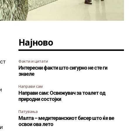
Најново
ост
Факти и цитати
Интересни факти што сигурно не сте ги
знаеле
Направи сам
и
Направи сам: Освежувач за тоалет од
природни состојки
Патувања
Малта – медитеранскиот бисер што ќе ве
освои ова лето
ги