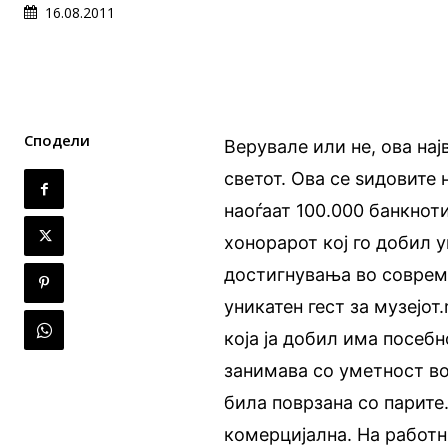
16.08.2011
Сподели
Верувале или не, ова нај
светот. Ова се ѕидовите
наоѓаат 100.000 банкнот
хонорарот кој го добил 
достигнувања во совреме
уникатен гест за музејо
која ја добил има посебн
занимава со уметност во
била поврзана со парите.
комерцијална. На работн