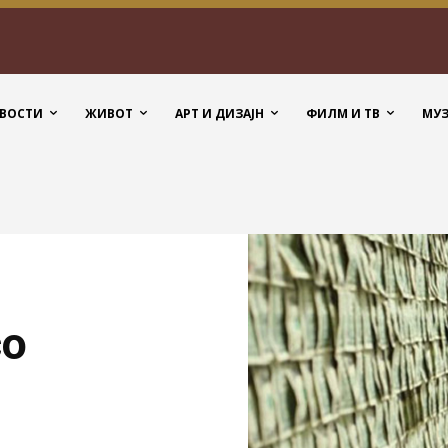
ВОСТИ
ЖИВОТ
АРТ И ДИЗАЈН
ФИЛМ И ТВ
МУ
со