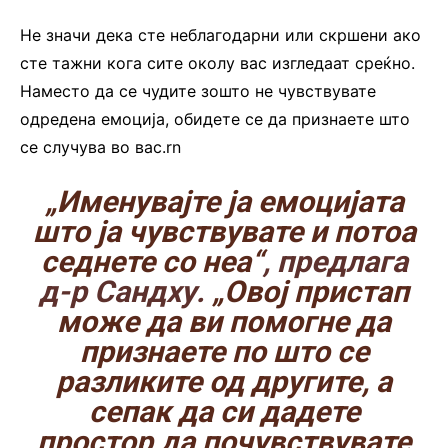
Не значи дека сте неблагодарни или скршени ако
сте тажни кога сите околу вас изгледаат среќно.
Наместо да се чудите зошто не чувствувате
одредена емоција, обидете се да признаете што
се случува во вас.rn
„Именувајте ја емоцијата
што ја чувствувате и потоа
седнете со неа“
, предлага
д-р Сандху.
„Овој пристап
може да ви помогне да
признаете по што се
разликите од другите, а
сепак да си дадете
простор да почувствувате