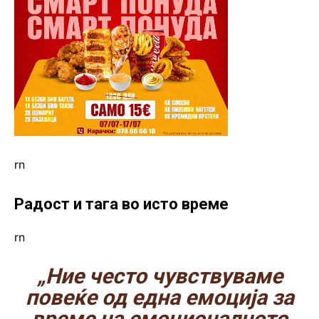
rn
Радост и тага во исто време
rn
„Ние често чувствуваме
повеќе од една емоција за
време на емоционалното