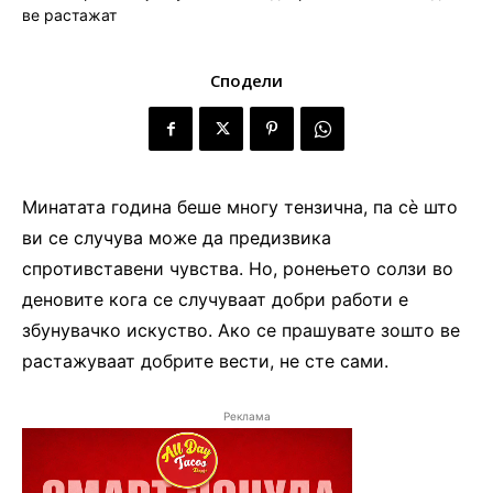
Сподели
Минатата година беше многу тензична, па сè што
ви се случува може да предизвика
спротивставени чувства. Но, ронењето солзи во
деновите кога се случуваат добри работи е
збунувачко искуство. Ако се прашувате зошто ве
растажуваат добрите вести, не сте сами.
Реклама