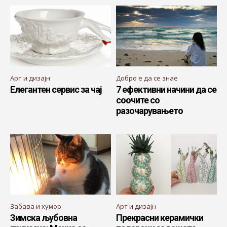
Арт и дизајн
Добро е да се знае
Елегантен сервис за чај
7 ефективни начини да се
соочите со
разочарувањето
Забава и хумор
Арт и дизајн
Зимска љубовна
Прекрасни керамички