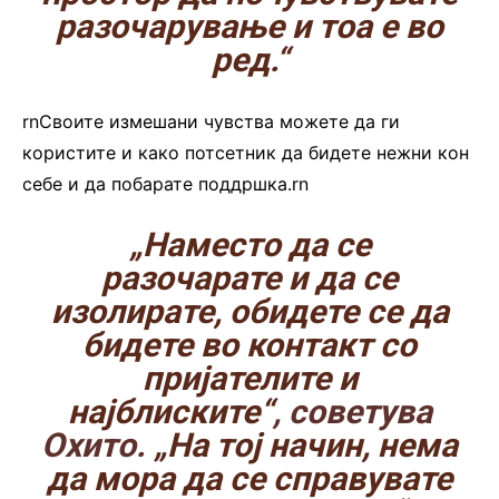
разочарување и тоа е во
ред.“
rnСвоите измешани чувства можете да ги
користите и како потсетник да бидете нежни кон
себе и да побарате поддршка.rn
„Наместо да се
разочарате и да се
изолирате, обидете се да
бидете во контакт со
пријателите и
најблиските“
, советува
Охито.
„На тој начин, нема
да мора да се справувате