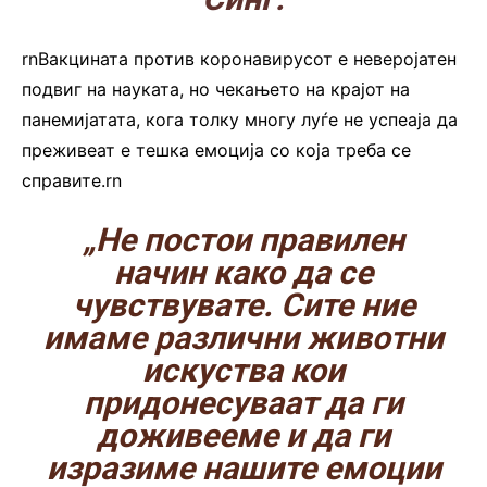
rnВакцината против коронавирусот е неверојатен
подвиг на науката, но чекањето на крајот на
панемијатата, кога толку многу луѓе не успеаја да
преживеат е тешка емоција со која треба се
справите.rn
„Не постои правилен
начин како да се
чувствувате. Сите ние
имаме различни животни
искуства кои
придонесуваат да ги
доживееме и да ги
изразиме нашите емоции