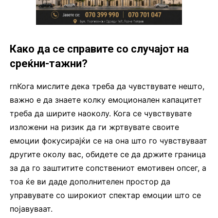
Како да се справите со случајот на
среќни-тажни?
rnКога мислите дека треба да чувствувате нешто,
важно е да знаете колку емоционален капацитет
треба да ширите наоколу. Кога се чувствувате
изложени на ризик да ги жртвувате своите
емоции фокусирајќи се на она што го чувствуваат
другите околу вас, обидете се да држите граница
за да го заштитите сопствениот емотивен опсег, а
тоа ќе ви даде дополнителен простор да
управувате со широкиот спектар емоции што се
појавуваат.