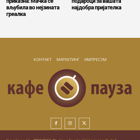
приказна: Мачка се
подароци за вашата
вљубила во нејзината
најдобра пријателка
греалка
КОНТАКТ
МАРКЕТИНГ
ИМПРЕСУМ