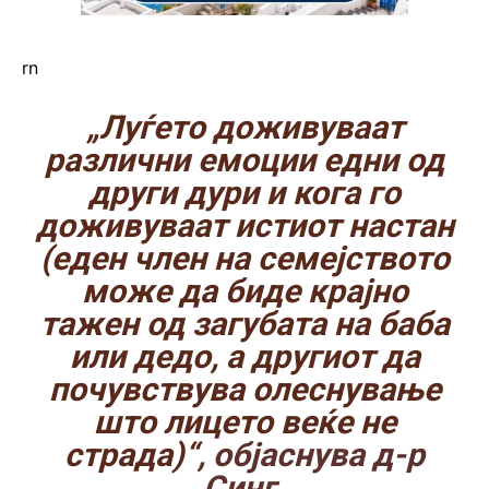
rn
„Луѓето доживуваат
различни емоции едни од
други дури и кога го
доживуваат истиот настан
(еден член на семејството
може да биде крајно
тажен од загубата на баба
или дедо, а другиот да
почувствува олеснување
што лицето веќе не
страда)“
, објаснува д-р
Синг.