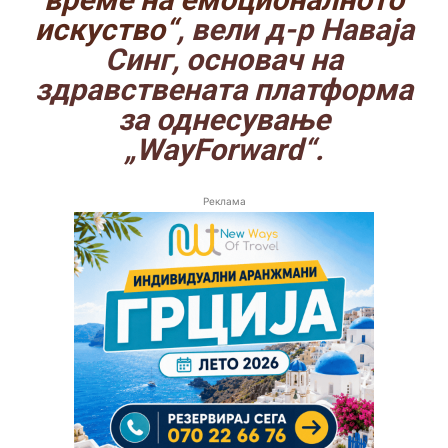
искуство“
, вели д-р Наваја
Синг, основач на
здравствената платформа
за однесување
„WayForward“.
Реклама