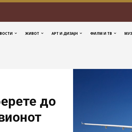
ВОСТИ
ЖИВОТ
АРТ И ДИЗАЈН
ФИЛМ И ТВ
МУ
берете до
авионот