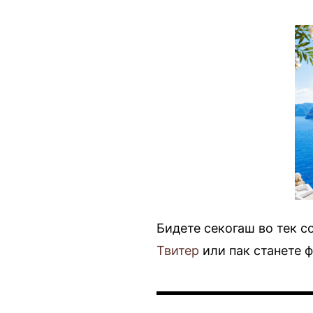
Бидете секогаш во тек с
Твитер
или пак станете 