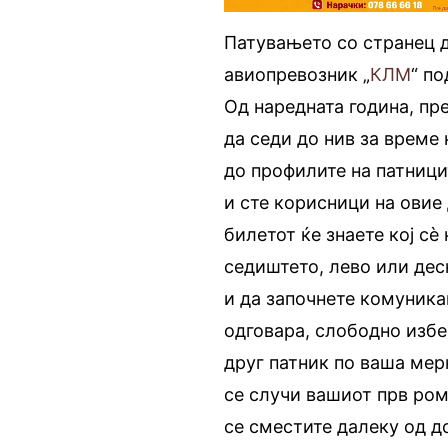
Патувањето со странец д
авиопревозник „
КЛМ
“ п
Од наредната година, пр
да седи до нив за време 
до профилите на патници
и сте корисници на овие
билетот ќе знаете кој сè
седиштето, лево или дес
и да започнете комуника
одговара, слободно избе
друг патник по ваша мер
се случи вашиот прв ром
се сместите далеку од до