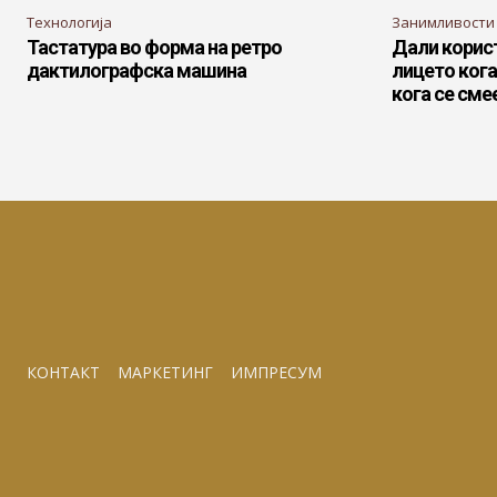
Технологија
Занимливости
Тастатура во форма на ретро
Дали корис
дактилографска машина
лицето кога
кога се сме
КОНТАКТ
МАРКЕТИНГ
ИМПРЕСУМ