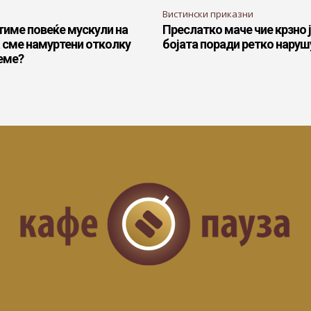
Вистински приказни
тиме повеќе мускули на
Преслатко маче чие крзно 
 сме намуртени отколку
бојата поради ретко нару
еме?