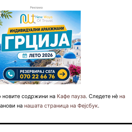
Реклама
о новите содржини на
Кафе пауза
. Следете нè
на
фанови на
нашата страница на Фејсбук
.