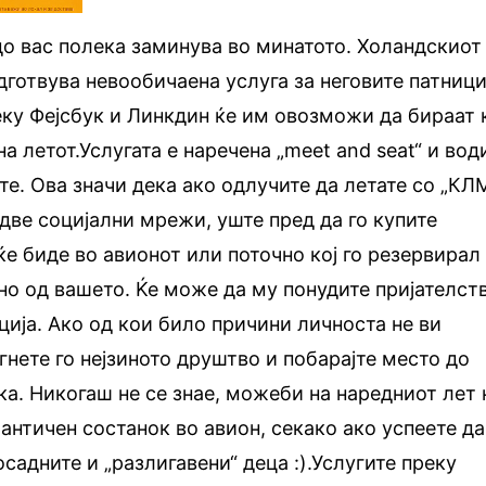
о вас полека заминува во минатото. Холандскиот
одготвува невообичаена услуга за неговите патници
еку Фејсбук и Линкдин ќе им овозможи да бираат 
на летот.Услугата е наречена „meet and seat“ и вод
те. Ова значи дека ако одлучите да летате со „КЛ
 две социјални мрежи, уште пред да го купите
 ќе биде во авионот или поточно кој го резервирал
но од вашето. Ќе може да му понудите пријателст
ција. Ако од кои било причини личноста не ви
гнете го нејзиното друштво и побарајте место до
ка. Никогаш не се знае, можеби на наредниот лет 
античен состанок во авион, секако ако успеете да
садните и „разлигавени“ деца :).Услугите преку