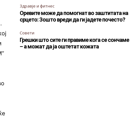
Здравје и фитнес
Оревите може да помогнат во заштитата на
срцето: Зошто вреди да ги јадете почесто?
.
кој
Совети
Грешки што сите ги правиме кога се сончаме
и
– а можат да ја оштетат кожата
М“
во
ќе