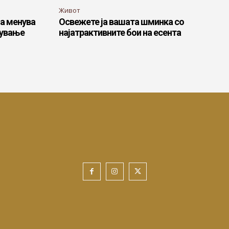
Живот
ја менува
Освежете ја вашата шминка со
шување
најатрактивните бои на есента