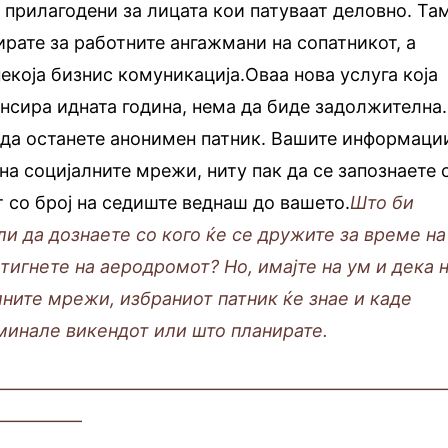
 прилагодени за лицата кои патуваат деловно. Та
рате за работните ангажмани на сопатникот, a
екоја бизнис комуникација.Оваа нова услуга која
ансира идната година, нема да биде задолжителна.
 да останете анонимен патник. Вашите информаци
на социјалните мрежи, ниту пак да се запознаете 
т со број на седиште веднаш до вашето.
Што би
ли да дознаете со кого ќе се дружите за време на
стигнете на аеродромот? Но, имајте на ум и дека 
алните мрежи, избраниот патник ќе знае и каде
оминале викендот или што планирате.
—————————————————————————
—————