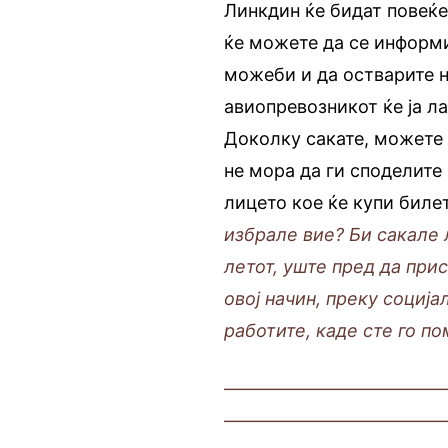
Линкдин ќе бидат повеќе
ќе можете да се информи
можеби и да остварите н
авиопревозникот ќе ја л
Доколку сакате, можете
не мора да ги споделите 
лицето кое ќе купи биле
избрале вие? Би сакале 
летот, уште пред да при
овој начин, преку социј
работите, каде сте го п
————————————
————————————