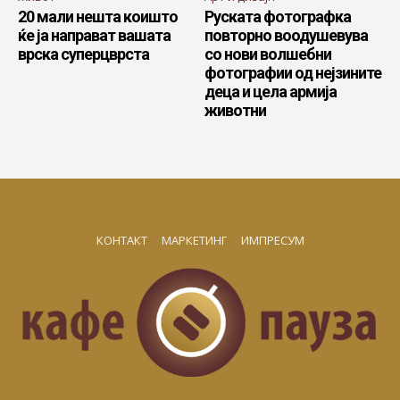
20 мали нешта коишто
Руската фотографка
ќе ја направат вашата
повторно воодушевува
врска суперцврста
со нови волшебни
фотографии од нејзините
деца и цела армија
животни
КОНТАКТ
МАРКЕТИНГ
ИМПРЕСУМ