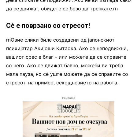
дека сликите се подвижни. Ако не ви изгледа како
да се движат, обидете се брзо да трепкате.rn
Сè е поврзано со стресот!
rnОвие слики биле создадени од јапонскиот
психијатар Акијоши Китаока. Ако се неподвижни,
вашиот срес е благ – или можете да се справите
со него. Ако се движат бавно, можеби ви треба
мала пауза, но сè уште можете да се справите со
стресот, на пример, секојдневието на работа.
Реклама