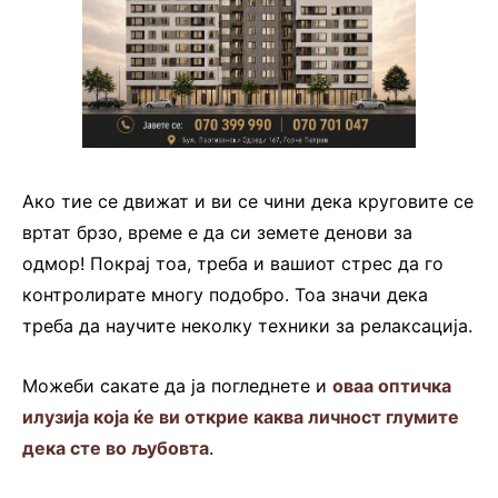
Ако тие се движат и ви се чини дека круговите се
вртат брзо, време е да си земете денови за
одмор! Покрај тоа, треба и вашиот стрес да го
контролирате многу подобро. Тоа значи дека
треба да научите неколку техники за релаксација.
Можеби сакате да ја погледнете и
оваа оптичка
илузија која ќе ви открие каква личност глумите
дека сте во љубовта
.