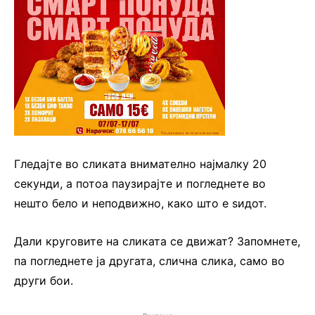
Гледајте во сликата внимателно најмалку 20
секунди, а потоа паузирајте и погледнете во
нешто бело и неподвижно, како што е ѕидот.
Дали круговите на сликата се движат? Запомнете,
па погледнете ја другата, слична слика, само во
други бои.