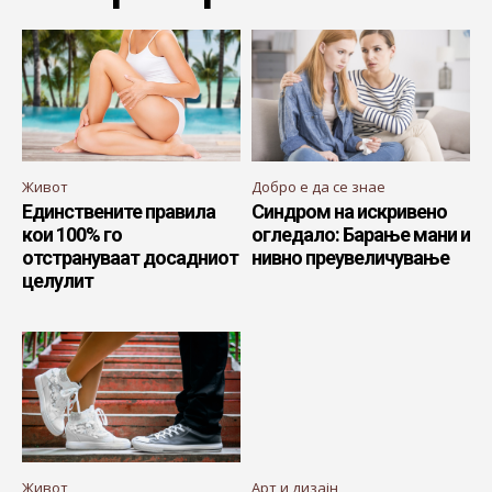
Живот
Добро е да се знае
Единствените правила
Синдром на искривено
кои 100% го
огледало: Барање мани и
отстрануваат досадниот
нивно преувеличување
целулит
Живот
Арт и дизајн