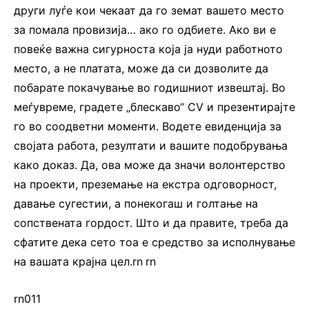
други луѓе кои чекаат да го земат вашето место
за помала провизија… ако го одбиете. Ако ви е
повеќе важна сигурноста која ја нуди работното
место, а не платата, може да си дозволите да
побарате покачување во годишниот извештај. Во
меѓувреме, градете „блескаво“ CV и презентирајте
го во соодветни моменти. Водете евиденција за
својата работа, резултати и вашите подобрувања
како доказ. Да, ова може да значи волонтерство
на проекти, преземање на екстра одговорност,
давање сугестии, а понекогаш и голтање на
сопствената гордост. Што и да правите, треба да
сфатите дека сето тоа е средство за исполнување
на вашата крајна цел.rn
.
rn
rn011