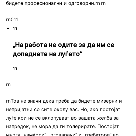
бидете професионални и одговорни.rn
.
rn
rn011
rn
„На работа не одите за да им се
допаднете на луѓето“
rn
rn
rnТоа не значи дека треба да бидете мизерни и
непријатни со сите околу вас. Но, ако постојат
луѓе кои не се вклопуваат во вашата желба за
напредок, не мора да ги толерирате. Постојат
многу „намќори“, „оговарачи“ и „гребатори“ во