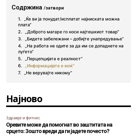
Содржина
/затвори
„Ќе ви ја понудат/исплатат најниската можна
плата“
„Доброто магаре го носи најтешкиот товар“
„Бидете забележани – добијте унапредување“
„На работа не одите за да им се допаднете на
луѓето“
„Перцепцијата е реалност“
„Информацијата е моќ“
„Не верувајте никому“
Најново
Здравје и фитнес
Оревите може да помогнат во заштитата на
срцето: Зошто вреди да ги јадете почесто?