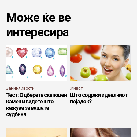
Може ќе ве
интересира
Занимливости
Живот
Тест: Одберете скапоцен
Што содржи идеалниот
камен и видете што
појадок?
кажува за вашата
судбина