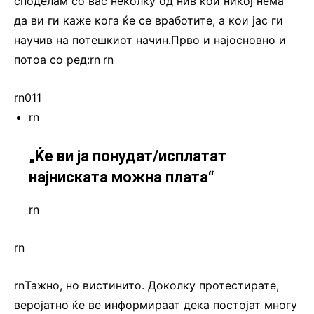
споделам со вас неколку од нив кои никој нема
да ви ги каже кога ќе се вработите, а кои јас ги
научив на потешкиот начин.Прво и најосновно и
потоа со ред:rn
.
rn
rn011
rn
„Ќе ви ја понудат/исплатат
најниската можна плата“
rn
rn
rnТажно, но вистинито. Доколку протестирате,
веројатно ќе ве информираат дека постојат многу