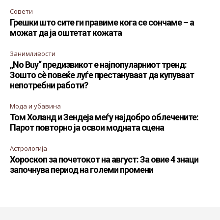
Совети
Грешки што сите ги правиме кога се сончаме – а
можат да ја оштетат кожата
Занимливости
„No Buy“ предизвикот е најпопуларниот тренд:
Зошто сè повеќе луѓе престануваат да купуваат
непотребни работи?
Мода и убавина
Том Холанд и Зендеја меѓу најдобро облечените:
Парот повторно ја освои модната сцена
Астрологија
Хороскоп за почетокот на август: За овие 4 знаци
започнува период на големи промени