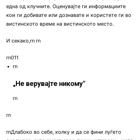
една од клучните. Оценувајте ги информациите
кои ги добивате или дознавате и користете ги во
вистинското време на вистинското место.
И секако,rn
.
rn
rn011
rn
„Не верувајте никому“
rn
rn
rnДлабоко во себе, колку и да се фини луѓето