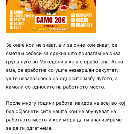
За оние кои не знаат, а и за оние кои знаат, се
сметам себеси за среќна што припаѓам на онаа
група луѓе во Македонија која е вработена. Арно
ама, се вработив со уште незавршен факултет,
уште незапознаена со односите меѓу луѓето, а
камоли со односите на работното место.
После многу години работа, наидов на есеј во кој
беа објаснети сите нешта кои не збунуваат на
работното место и кои мора да ги анализираме
за да ги одгатнеме.