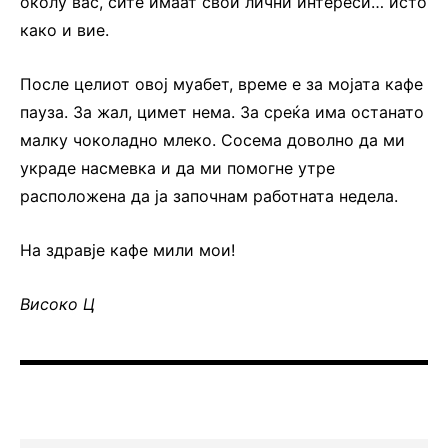
околу вас, сите имаат свои лични интереси… исто
како и вие.
После целиот овој муабет, време е за мојата кафе
пауза. За жал, цимет нема. За среќа има останато
малку чоколадно млеко. Сосема доволно да ми
украде насмевка и да ми помогне утре
расположена да ја започнам работната недела.
На здравје кафе мили мои!
Високо Ц