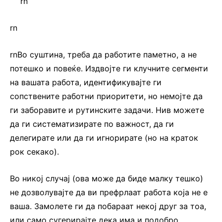
rn
rn
rnВо суштина, треба да работите паметно, а не
потешко и повеќе. Издвојте ги клучните сегменти
на вашата работа, идентификувајте ги
сопствените работни приоритети, но немојте да
ги заборавите и рутинските задачи. Нив можете
да ги систематизирате по важност, да ги
делегирате или да ги игнорирате (но на краток
рок секако).
Во никој случај (ова може да биде малку тешко)
не дозволувајте да ви префрлаат работа која не е
ваша. Замолете ги да побараат некој друг за тоа,
или само сугерирајте дека има и подобро