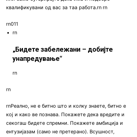
квалификувани од вас за таа работа.rn
.
rn
rn011
rn
„Бидете забележани – добијте
унапредување“
rn
rn
rnРеално, не е битно што и колку знаете, битно е
кој и како ве познава. Покажете дека вредите и
секогаш бидете спремни. Покажете амбиција и
ентузијазам (само не претерано). Всушност,