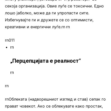
секоја организација. Овие луѓе се токсични. Едно
лошо јаболко, може да ги упропасти сите.
Избегнувајте ги и дружете се со оптимисти,
креативни и енергични луѓе.rn
.
rn
rn011
rn
„Перцепцијата е реалност“
rn
rn
rnОблеката (надворешниот изглед и став) сепак го
прават човекот. Ако се облекувате како простак,