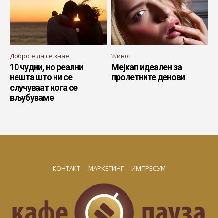
Добро е да се знае
Живот
10 чудни, но реални
Мејкап идеален за
нешта што ни се
пролетните денови
случуваат кога се
вљубуваме
КОНТАКТ
МАРКЕТИНГ
ИМПРЕСУМ