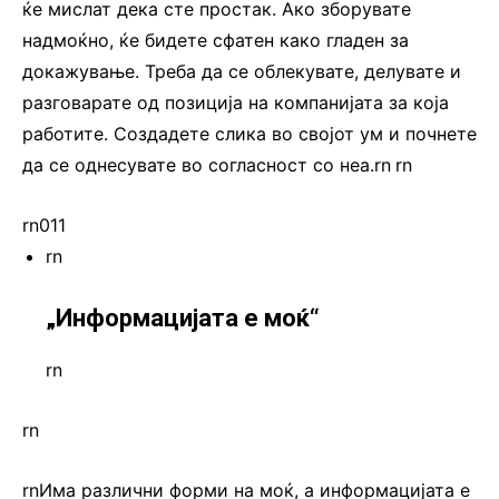
ќе мислат дека сте простак. Ако зборувате
надмоќно, ќе бидете сфатен како гладен за
докажување. Треба да се облекувате, делувате и
разговарате од позиција на компанијата за која
работите. Создадете слика во својот ум и почнете
да се однесувате во согласност со неа.rn
.
rn
rn011
rn
„Информацијата е моќ“
rn
rn
rnИма различни форми на моќ, а информацијата е