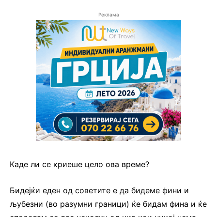
Реклама
Каде ли се криеше цело ова време?
Бидејќи еден од советите е да бидеме фини и
љубезни (во разумни граници) ќе бидам фина и ќе