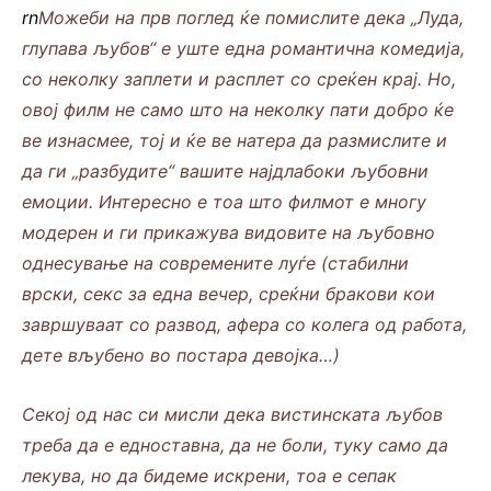
rn
Можеби на прв поглед ќе помислите дека „Луда,
глупава љубов“ е уште една романтична комедија,
со неколку заплети и расплет со среќен крај. Но,
овој филм не само што на неколку пати добро ќе
ве изнасмее, тој и ќе ве натера да размислите и
да ги „разбудите“ вашите најдлабоки љубовни
емоции. Интересно е тоа што филмот е многу
модерен и ги прикажува видовите на љубовно
однесување на современите луѓе (стабилни
врски, секс за една вечер, среќни бракови кои
завршуваат со развод, афера со колега од работа,
дете вљубено во постара девојка…)
Секој од нас си мисли дека вистинската љубов
треба да е едноставна, да не боли, туку само да
лекува, но да бидеме искрени, тоа е сепак