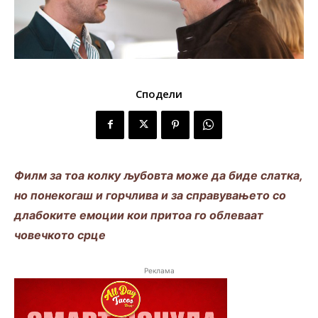
Сподели
Филм за тоа колку љубовта може да биде слатка,
но понекогаш и горчлива и за справувањето со
длабоките емоции кои притоа го облеваат
човечкото срце
Реклама