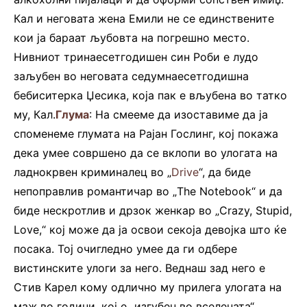
Кал и неговата жена Емили не се единствените
кои ја бараат љубовта на погрешно место.
Нивниот тринаесетгодишен син Роби е лудо
заљубен во неговата седумнаесетгодишна
бебиситерка Џесика, која пак е вљубена во татко
му, Кал.
Глума
: На смееме да изоставиме да ја
споменеме глумата на Рајан Гослинг, кој покажа
дека умее совршено да се вклопи во улогата на
ладнокрвен криминалец во „
Drive
“, да биде
непоправлив романтичар во „The Notebook“ и да
биде нескротлив и дрзок женкар во „Crazy, Stupid,
Love,“ кој може да ја освои секоја девојка што ќе
посака. Тој очигледно умее да ги одбере
вистинските улоги за него. Веднаш зад него е
Стив Карел кому одлично му прилега улогата на
маж во години, кој е „изгубен во вселената“