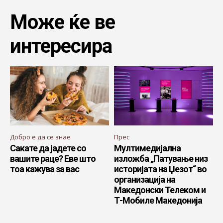
Може ќе ве
интересира
Добро е да се знае
Прес
Сакате да јадете со
Мултимедијалнa
вашите раце? Еве што
изложба „Патување низ
тоа кажува за вас
историјата на Џезот“ во
организација на
Македонски Телеком и
Т-Мобиле Македонија