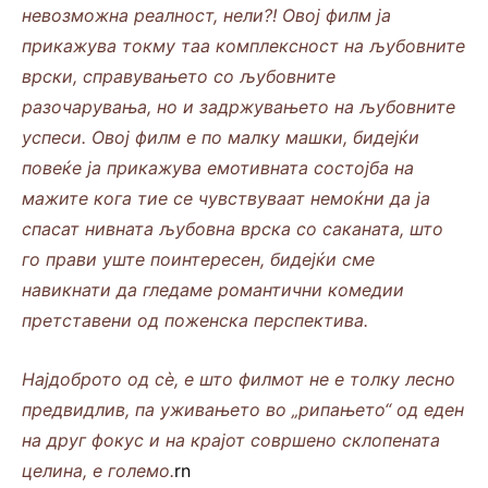
невозможна реалност, нели?! Овој филм ја
прикажува токму таа комплексност на љубовните
врски, справувањето со љубовните
разочарувања, но и задржувањето на љубовните
успеси. Овој филм е по малку машки, бидејќи
повеќе ја прикажува емотивната состојба на
мажите кога тие се чувствуваат немоќни да ја
спасат нивната љубовна врска со саканата, што
го прави уште поинтересен, бидејќи сме
навикнати да гледаме романтични комедии
претставени од поженска перспектива.
Најдоброто од сè, е што филмот не е толку лесно
предвидлив, па уживањето во „рипањето“ од еден
на друг фокус и на крајот совршено склопената
целина, е големо.
rn