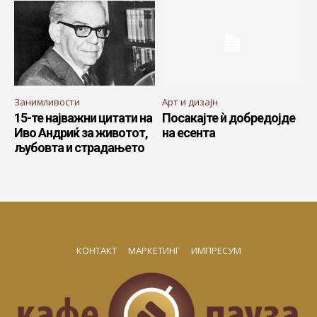
Занимливости
Арт и дизајн
15-те најважни цитати на
Посакајте ѝ добредојде
Иво Андриќ за животот,
на есента
љубовта и страдањето
КОНТАКТ
МАРКЕТИНГ
ИМПРЕСУМ