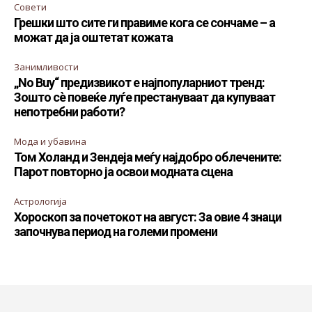
Совети
Грешки што сите ги правиме кога се сончаме – а
можат да ја оштетат кожата
Занимливости
„No Buy“ предизвикот е најпопуларниот тренд:
Зошто сè повеќе луѓе престануваат да купуваат
непотребни работи?
Мода и убавина
Том Холанд и Зендеја меѓу најдобро облечените:
Парот повторно ја освои модната сцена
Астрологија
Хороскоп за почетокот на август: За овие 4 знаци
започнува период на големи промени