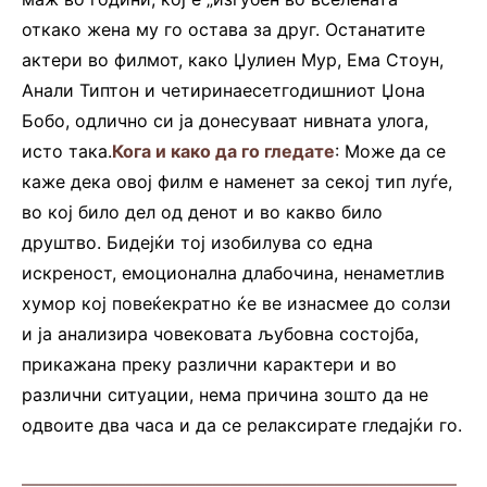
откако жена му го остава за друг. Останатите
актери во филмот, како Џулиен Мур, Ема Стоун,
Анали Типтон и четиринаесетгодишниот Џона
Бобо, одлично си ја донесуваат нивната улога,
исто така.
Кога и како да го гледате
: Може да се
каже дека овој филм е наменет за секој тип луѓе,
во кој било дел од денот и во какво било
друштво. Бидејќи тој изобилува со една
искреност, емоционална длабочина, ненаметлив
хумор кој повеќекратно ќе ве изнасмее до солзи
и ја анализира човековата љубовна состојба,
прикажана преку различни карактери и во
различни ситуации, нема причина зошто да не
одвоите два часа и да се релаксирате гледајќи го.
—————————————————————————