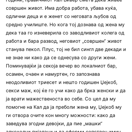
совршен живот. Има добра работа, убава куќа,
одлични деца и е женет со неговата љубов од
средно училиште. Но кога тој дознава од жена му
дека таа го изневерила со заводливиот колега од
работа и бара развод, неговиот „совршен“ живот
станува пекол. Плус, тој не бил сингл две декади и
не знае ни како да се однесува со други жени.
Поминувајќи ја секоја вечер во локалниот бар,
осамен, очаен и намуртен, го запознава
неодоливиот триесет и нешто годишен Џејкоб,
секси маж, кој ќе го учи како да брка женски и да
ја врати мажественоста во себе. Со цел да му
помогне на Кал да ја преболи жена му, Џејкоб му
ги отвора очите кон многу можности: како да
заведува згодни девојки, да пие „машки“
алкохолни пијалаци и да оформи сопствен имиџ.