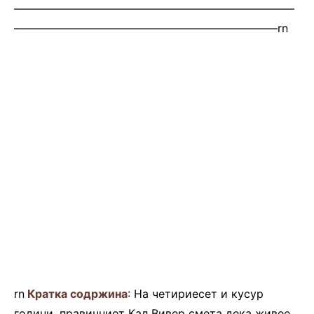
—————————————————————————
———————————————————————–rn
rn
Кратка содржина
: На четириесет и кусур
години, правичниот Кал Вивер смета дека живее