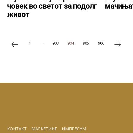
човек во светот за подолг
мачиња
живот
1
...
903
904
905
906
КОНТАКТ
МАРКЕТИНГ
ИМПРЕСУМ