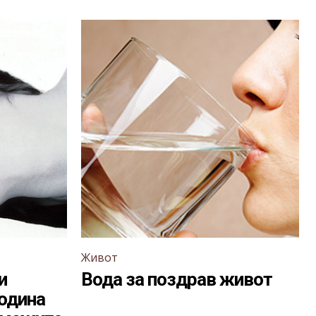
Живот
и
Вода за поздрав живот
година