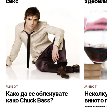
секс
здебели
Живот
Живот
Како да се облекувате
Неколку
како Chuck Bass?
виното 