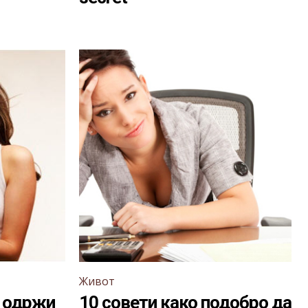
Живот
а одржи
10 совети како подобро да