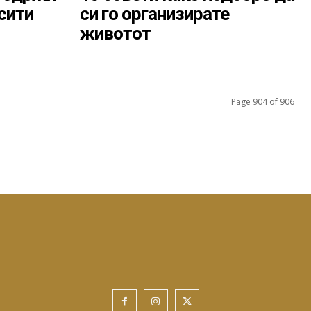
асити
си го организирате
животот
Page 904 of 906