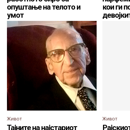
опуштање на телото и
кои ги 
умот
девојки
Живот
Живот
Тајните на најстариот
Рајскио