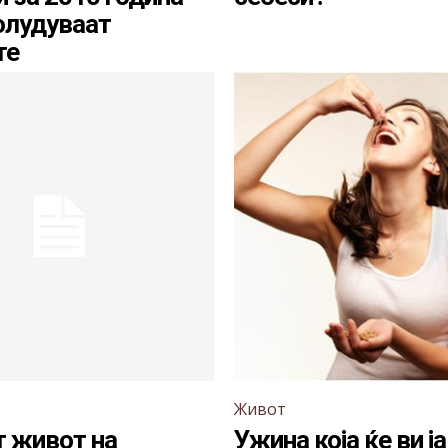
полудуваат
те
Живот
т живот на
Ужина која ќе ви ј