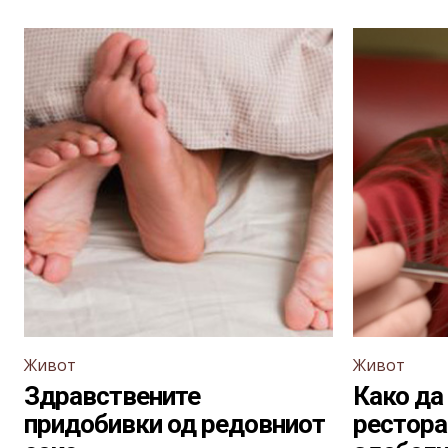
Живот
Живот
Здравствените
Како да
придобивки од редовниот
ресторан