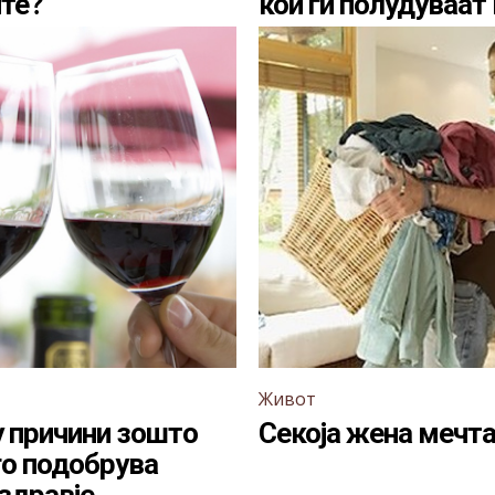
те?
кои ги полудуваат
Живот
 причини зошто
Секоја жена мечт
го подобрува