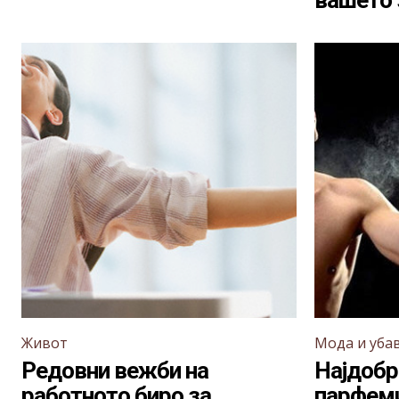
вашето 
Живот
Мода и уба
Редовни вежби на
Најдобр
работното биро за
парфеми