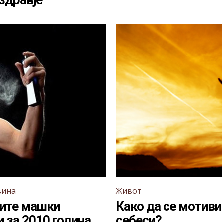
здравје
вина
Живот
ите машки
Како да се мотиви
 за 2010 година
себеси?