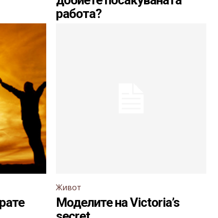
добиете посакуваната
работа?
Живот
рате
Моделите на Victoria’s
secret