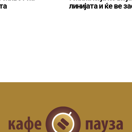
та
линијата и ќе ве з