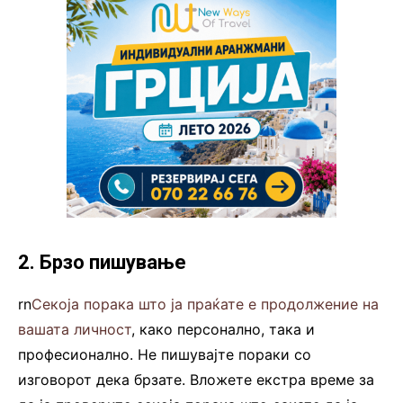
2. Брзо пишување
rn
Секоја порака што ја праќате е продолжение на
вашата личност
, како персонално, така и
професионално. Не пишувајте пораки со
изговорот дека брзате. Вложете екстра време за