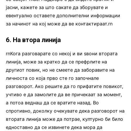
јасни, кажете за што сакате да зборувате и
евентуално оставете дополнителни информации
за начинот на кој може да ве контактираат.rn
6. На втора линија
rnКога разговарате со некој и ви ѕвони втората
линија, може за кратко да се префрлите на
другиот повик, но не смеете да заборавите на
личноста со која прво сте го започнале
разговорот. Ако решите да го прифатите повикот,
учтиво е да замолите да ве причекаат за момент,
а потоа веднаш да се вратите назад. Во
спротивно, доколку очекувате дека разговорот на
втората линија може да потрае, културно би било
едноставно да се извинете дека мора да