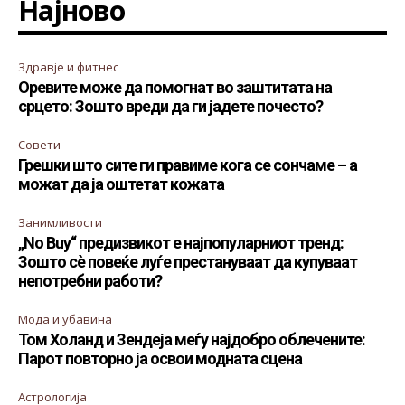
Најново
Здравје и фитнес
Оревите може да помогнат во заштитата на
срцето: Зошто вреди да ги јадете почесто?
Совети
Грешки што сите ги правиме кога се сончаме – а
можат да ја оштетат кожата
Занимливости
„No Buy“ предизвикот е најпопуларниот тренд:
Зошто сè повеќе луѓе престануваат да купуваат
непотребни работи?
Мода и убавина
Том Холанд и Зендеја меѓу најдобро облечените:
Парот повторно ја освои модната сцена
Астрологија