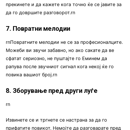
прекинете и да кажете кога точно ќе се јавите за
да го довршите разговорот.rn
7. Повратни мелодии
rnПовратните мелодии не се за професионалците.
Можеби ви звучи забавно, но ако сакате да ве
сфатат сериозно, не пуштајте го Еминем да
рапува после звучниот сигнал кога некој ќе го
повика вашиот број.rn
8. Зборување пред други луѓе
rn
Извинете се и тргнете се настрана за да го
прифатите повикот. Немојте да разговарате пред