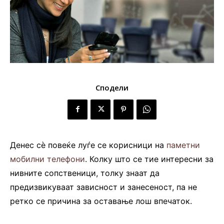
Сподели
Денес сè повеќе луѓе се корисници на
паметни
мобилни телефони
. Колку што се тие интересни за
нивните сопственици, толку знаат да
предизвикуваат зависност и занесеност, па не
ретко се причина за оставање лош впечаток.