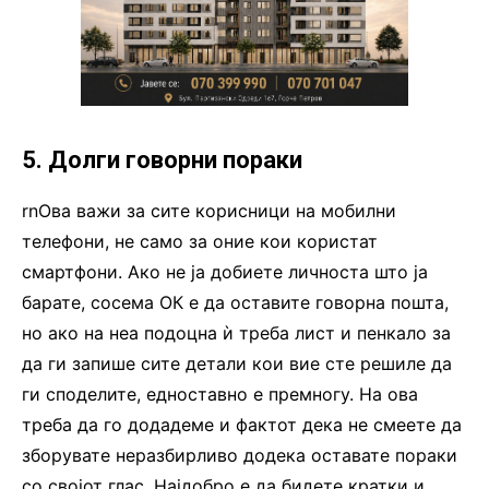
5. Долги говорни пораки
rnОва важи за сите корисници на мобилни
телефони, не само за оние кои користат
смартфони. Ако не ја добиете личноста што ја
барате, сосема ОК е да оставите говорна пошта,
но ако на неа подоцна ѝ треба лист и пенкало за
да ги запише сите детали кои вие сте решиле да
ги споделите, едноставно е премногу. На ова
треба да го додадеме и фактот дека не смеете да
зборувате неразбирливо додека оставате пораки
со својот глас. Најдобро е да бидете кратки и