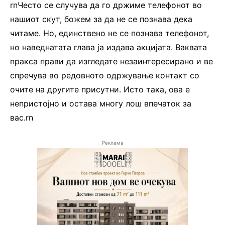
rnЧесто се случува да го држиме телефонот во
нашиот скут, божем за да не се познава дека
читаме. Но, единствено не се познава телефонот,
но наведнатата глава ја издава акцијата. Ваквата
пракса прави да изгледате незаинтересирано и ве
спречува во редовното одржување контакт со
очите на другите присутни. Исто така, ова е
непристојно и остава многу лош впечаток за
вас.rn
Реклама