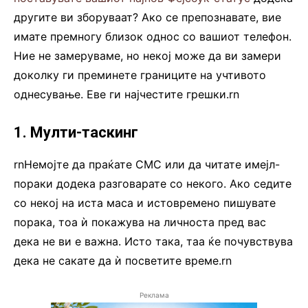
другите ви зборуваат? Ако се препознавате, вие
имате премногу близок однос со вашиот телефон.
Ние не замеруваме, но некој може да ви замери
доколку ги преминете границите на учтивото
однесување. Еве ги најчестите грешки.rn
1. Мулти-таскинг
rnНемојте да праќате СМС или да читате имејл-
пораки додека разговарате со некого. Ако седите
со некој на иста маса и истовремено пишувате
порака, тоа ѝ покажува на личноста пред вас
дека не ви е важна. Исто така, таа ќе почувствува
дека не сакате да ѝ посветите време.rn
Реклама