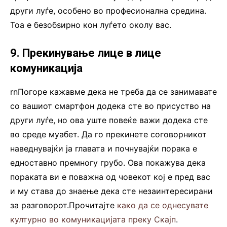
други луѓе, особено во професионална средина.
Тоа е безобѕирно кон луѓето околу вас.
9. Прекинување лице в лице
комуникација
rnПогоре кажавме дека не треба да се занимавате
со вашиот смартфон додека сте во присуство на
други луѓе, но ова уште повеќе важи додека сте
во среде муабет. Да го прекинете соговорникот
наведнувајќи ја главата и почнувајќи порака е
едноставно премногу грубо. Ова покажува дека
пораката ви е поважна од човекот кој е пред вас
и му става до знаење дека сте незаинтересирани
за разговорот.Прочитајте
како да се однесувате
културно во комуникацијата преку Скајп
.