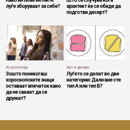
луѓе зборуваат за себе?
архитект ќе се обиде да
подготви десерт?
Астрологија
Арт и дизајн
Зошто понекогаш
Луѓето се делат во две
хороскопските знаци
категории: Дали вие сте
оставаат впечаток како
тип А или тип Б?
да не сакаат да се
дружат?