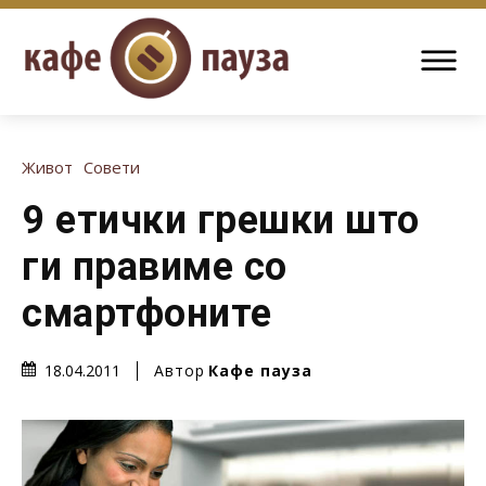
Живот
Совети
9 етички грешки што
ги правиме со
смартфоните
Автор
Кафе пауза
18.04.2011