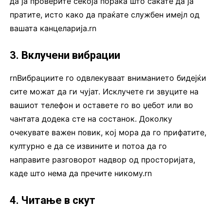
да ја проверите секоја порака што сакате да ја
пратите, исто како да праќате службен имејл од
вашата канцеларија.rn
3. Вклучени вибрации
rnВибрациите го одвлекуваат вниманието бидејќи
сите можат да ги чујат. Исклучете ги звуците на
вашиот телефон и оставете го во џебот или во
чантата додека сте на состанок. Доколку
очекувате важен повик, кој мора да го прифатите,
културно е да се извините и потоа да го
направите разговорот надвор од просторијата,
каде што нема да пречите никому.rn
4. Читање в скут