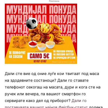
Реклама
Дали сте вие од оние луѓе кои твитаат под маса
на здодевните состаноци? Дали го ставате
телефонот секогаш на масата, дури и кога сте на
ручек или вечера, па вашиот смартфон го
сервирате како дел од приборот?
Дали го
поставувате вашиот најнов Фејсбук-статус
додека