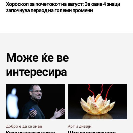
Хороскоп за почетокот на август: За овие 4 знаци
започнува период на големи промени
Може ќе ве
интересира
Добро е да се знае
Арт и дизајн
Како интелигентните
Што се случува кога