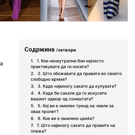
Содржина
/затвори
,
1. Кои ненеутрални бои најчесто
та
практикувате да ги носите?
2. Што обожавате да правите во своето
слободно време?
3. Каде најмногу сакате да купувате?
4. Каде би сакале да го искусите
вашиот одмор од соништата?
5. Кој ви е омилен тренд на чевли за
оваа пролет?
6. Кое ви е омилено цвеќе?
7. Што најмногу сакате да правите на
плажа?