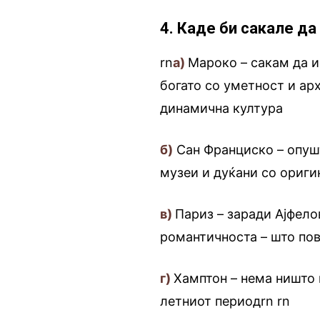
4. Каде би сакале д
rn
а)
Мароко – сакам да и
богато со уметност и ар
динамична култура
б)
Сан Франциско – опуш
музеи и дуќани со ориги
в)
Париз – заради Ајфело
романтичноста – што пов
г)
Хамптон – нема ништо 
летниот периодrn
.
rn