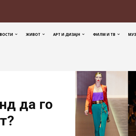
ВОСТИ
ЖИВОТ
АРТ И ДИЗАЈН
ФИЛМ И ТВ
МУ
нд да го
т?