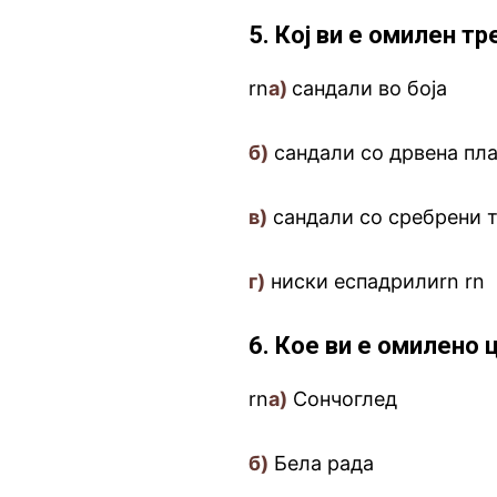
5. Кој ви е омилен т
rn
а)
сандали во боја
б)
сандали со дрвена пл
в)
сандали со сребрени 
г)
ниски еспадрилиrn
.
rn
6. Кое ви е омилено 
rn
а)
Сончоглед
б)
Бела рада