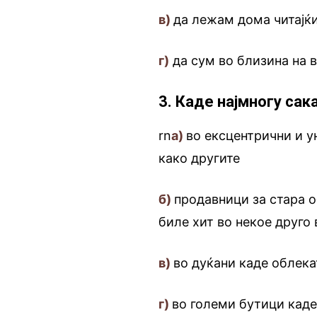
в)
да лежам дома читајќи
г)
да сум во близина на в
3. Каде најмногу сак
rn
а)
во ексцентрични и у
како другите
б)
продавници за стара 
биле хит во некое друго
в)
во дуќани каде облека
г)
во големи бутици каде