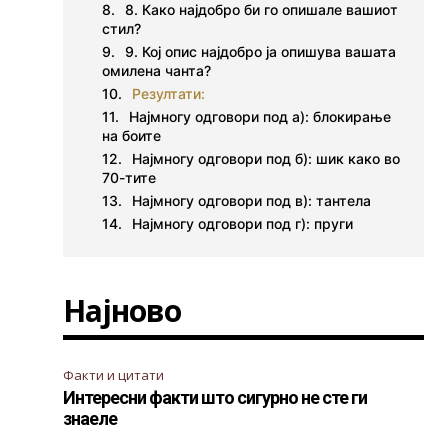
8. Како најдобро би го опишале вашиот
стил?
9. Кој опис најдобро ја опишува вашата
омилена чанта?
Резултати:
Најмногу одговори под а): блокирање
на боите
Најмногу одговори под б): шик како во
70-тите
Најмногу одговори под в): тантела
Најмногу одговори под г): пруги
Најново
Факти и цитати
Интересни факти што сигурно не сте ги
знаеле