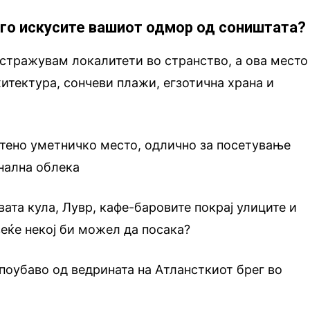
а го искусите вашиот одмор од соништата?
стражувам локалитети во странство, а ова место
хитектура, сончеви плажи, егзотична храна и
тено уметничко место, одлично за посетување
нална облека
вата кула, Лувр, кафе-баровите покрај улиците и
еќе некој би можел да посака?
поубаво од ведрината на Атлансткиот брег во