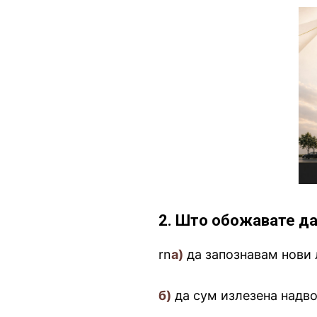
2. Што обожавате да
rn
а)
да запознавам нови 
б)
да сум излезена надв