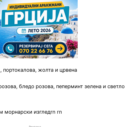
а, портокалова, жолта и црвена
розова, бледо розова, пеперминт зелена и светло
м морнарски изгледrn
.
rn
Реклама