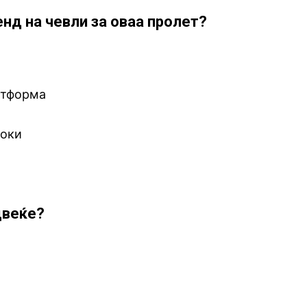
ренд на чевли за оваа пролет?
атформа
токи
цвеќе?