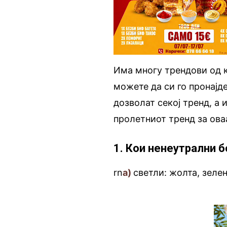
Има многу трендови од к
можете да си го пронајде
дозволат секој тренд, а 
пролетниот тренд за оваа
1. Кои ненеутрални б
rn
а)
светли: жолта, зелен