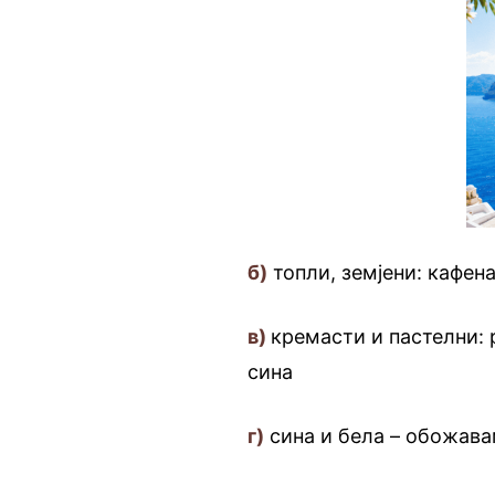
б)
топли, земјени: кафен
в)
кремасти и пастелни: 
сина
г)
сина и бела – обожава