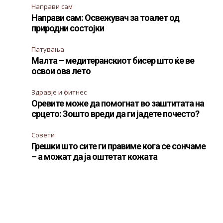
Направи сам
Направи сам: Освежувач за тоалет од
природни состојки
Патувања
Малта – медитеранскиот бисер што ќе ве
освои ова лето
Здравје и фитнес
Оревите може да помогнат во заштитата на
срцето: Зошто вреди да ги јадете почесто?
Совети
Грешки што сите ги правиме кога се сончаме
– а можат да ја оштетат кожата