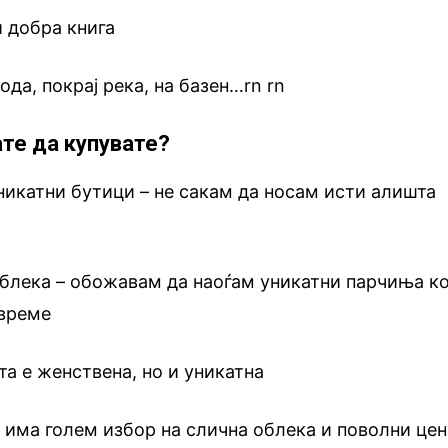
 добра книга
ода, покрај река, на базен…rn
.
rn
ате да купувате?
никатни бутици – не сакам да носам исти алишта
облека – обожавам да наоѓам уникатни парчиња к
 време
та е женствена, но и уникатна
 има голем избор на слична облека и поволни це