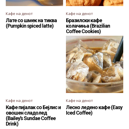
Кафе на денот
Кафе на денот
Лате со шмек на тиква
Бразилски кафе
(Pumpkin spiced latte)
колачиња (Brazilian
Coffee Cookies)
Кафе на денот
Кафе на денот
Кафе пијалак со Бејлис и
Лесно ледено кафе (Easy
овошен сладолед
Iced Coffee)
(Bailey’s Sundae Coffee
Drink)