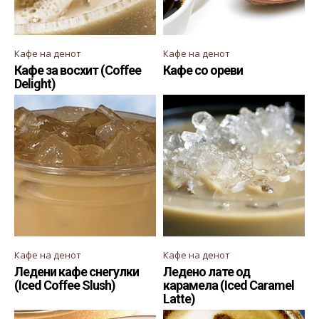
Кафе на денот
Кафе на денот
Кафе за восхит (Coffee
Кафе со ореви
Delight)
Кафе на денот
Кафе на денот
Ледени кафе снегулки
Ледено лате од
(Iced Coffee Slush)
карамела (Iced Caramel
Latte)