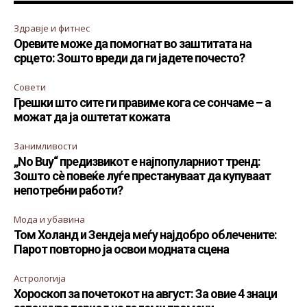
Здравје и фитнес
Оревите може да помогнат во заштитата на
срцето: Зошто вреди да ги јадете почесто?
Совети
Грешки што сите ги правиме кога се сончаме – а
можат да ја оштетат кожата
Занимливости
„No Buy“ предизвикот е најпопуларниот тренд:
Зошто сè повеќе луѓе престануваат да купуваат
непотребни работи?
Мода и убавина
Том Холанд и Зендеја меѓу најдобро облечените:
Парот повторно ја освои модната сцена
Астрологија
Хороскоп за почетокот на август: За овие 4 знаци