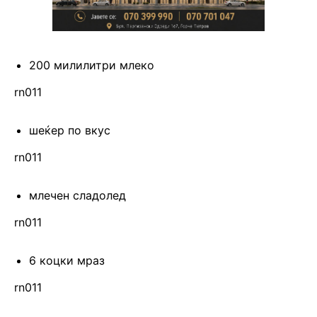
200 милилитри млеко
rn011
шеќер по вкус
rn011
млечен сладолед
rn011
6 коцки мраз
rn011