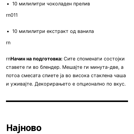
10 милилитри чоколаден прелив
rn011
10 милилитри екстракт од ванила
rn
rn
Начин на подготовка:
Сите споменати состојки
ставете ги во блендер. Мешајте ги минута-две, а
потоа смесата спиете ја во висока стаклена чаша
и уживајте. Декорирањето е опционално по вкус.
Најново