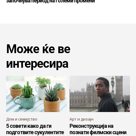
започнува период на големи промени
Може ќе ве
интересира
Дом и семејство
Арт и дизајн
5 совети како да ги
Реконструкција на
подготвите сукулентите
познати филмски сцени