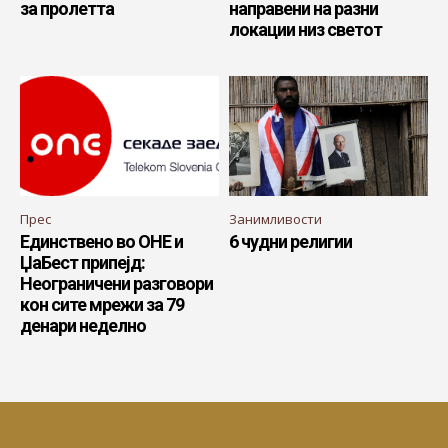
за пролетта
направени на разни
локации низ светот
Прес
Занимливости
Единствено во ОНЕ и
6 чудни религии
ЏаБест припејд:
Неограничени разговори
кон сите мрежи за 79
денари неделно