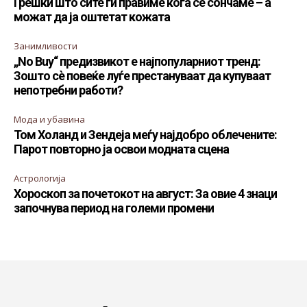
Грешки што сите ги правиме кога се сончаме – а
можат да ја оштетат кожата
Занимливости
„No Buy“ предизвикот е најпопуларниот тренд:
Зошто сè повеќе луѓе престануваат да купуваат
непотребни работи?
Мода и убавина
Том Холанд и Зендеја меѓу најдобро облечените:
Парот повторно ја освои модната сцена
Астрологија
Хороскоп за почетокот на август: За овие 4 знаци
започнува период на големи промени