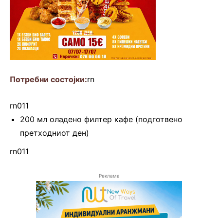
Потребни состојки:
rn
rn011
200 мл оладено филтер кафе (подготвено
претходниот ден)
rn011
Реклама