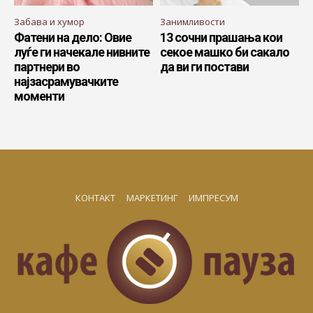
Забава и хумор
Занимливости
Фатени на дело: Овие
13 сочни прашања кои
луѓе ги начекале нивните
секое машко би сакало
партнери во
да ви ги постави
најзасрамувачките
моменти
КОНТАКТ
МАРКЕТИНГ
ИМПРЕСУМ