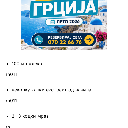
100 мл млеко
rn011
неколку капки екстракт од ванила
rn011
2 -3 коцки мраз
rn