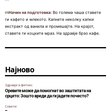
rn
Начин на подготовка:
Во голема чаша ставете
ги кафето и млекото. Капнете неколку капки
екстракт од ванила и промешајте. На крајот,
ставете ги коцките мраз. На здравје брзо кафе.
Најново
Здравје и фитнес
Оревите може да помогнат во заштитата на
срцето: Зошто вреди да ги јадете почесто?
Совети